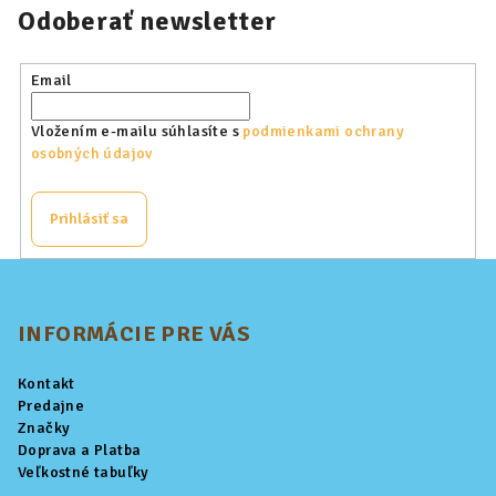
Odoberať newsletter
Email
Vložením e-mailu súhlasíte s
podmienkami ochrany
osobných údajov
Prihlásiť sa
Z
á
p
INFORMÁCIE PRE VÁS
ä
Kontakt
t
Predajne
i
Značky
Doprava a Platba
e
Veľkostné tabuľky