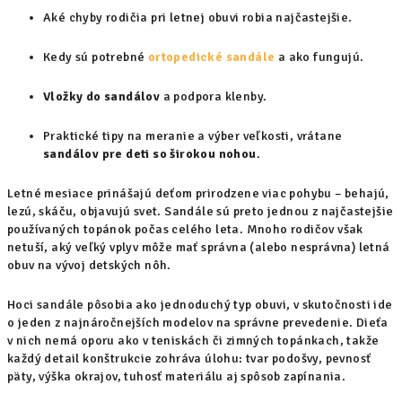
Aké chyby rodičia pri letnej obuvi robia najčastejšie.
Kedy sú potrebné
ortopedické sandále
a ako fungujú.
Vložky do sandálov
a podpora klenby.
Praktické tipy na meranie a výber veľkosti, vrátane
sandálov pre deti so širokou nohou
.
Letné mesiace prinášajú deťom prirodzene viac pohybu – behajú,
lezú, skáču, objavujú svet. Sandále sú preto jednou z najčastejšie
používaných topánok počas celého leta. Mnoho rodičov však
netuší, aký veľký vplyv môže mať správna (alebo nesprávna) letná
obuv na vývoj detských nôh.
Hoci sandále pôsobia ako jednoduchý typ obuvi, v skutočnosti ide
o jeden z najnáročnejších modelov na správne prevedenie. Dieťa
v nich nemá oporu ako v teniskách či zimných topánkach, takže
každý detail konštrukcie zohráva úlohu: tvar podošvy, pevnosť
päty, výška okrajov, tuhosť materiálu aj spôsob zapínania.