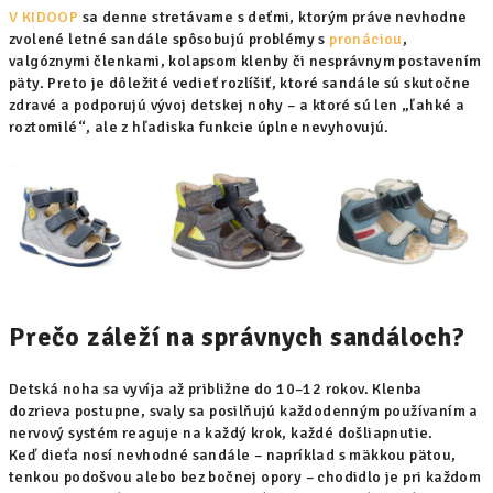
V KIDOOP
sa denne stretávame s deťmi, ktorým práve nevhodne
zvolené letné sandále spôsobujú problémy s
pronáciou
,
valgóznymi členkami, kolapsom klenby či nesprávnym postavením
päty. Preto je dôležité vedieť rozlíšiť, ktoré sandále sú skutočne
zdravé a podporujú vývoj detskej nohy – a ktoré sú len „ľahké a
roztomilé“, ale z hľadiska funkcie úplne nevyhovujú.
Prečo záleží na správnych sandáloch?
Detská noha sa vyvíja až približne do 10–12 rokov. Klenba
dozrieva postupne, svaly sa posilňujú každodenným používaním a
nervový systém reaguje na každý krok, každé došliapnutie.
Keď dieťa nosí nevhodné sandále – napríklad s mäkkou pätou,
tenkou podošvou alebo bez bočnej opory – chodidlo je pri každom