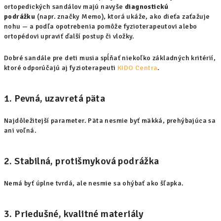
ortopedických sandálov majú navyše
diagnostickú
podrážku
(napr. značky Memo), ktorá ukáže, ako dieťa zaťažuje
nohu — a podľa opotrebenia pomôže fyzioterapeutovi alebo
ortopédovi upraviť ďalší postup či vložky.
Dobré sandále pre deti musia spĺňať niekoľko základných kritérií,
ktoré odporúčajú aj fyzioterapeuti
KIDO Centra
.
1. Pevná, uzavretá päta
Najdôležitejší parameter. Päta nesmie byť mäkká, prehýbajúca sa
ani voľná.
2. Stabilná, protišmyková podrážka
Nemá byť úplne tvrdá, ale nesmie sa ohýbať ako šľapka.
3. Priedušné, kvalitné materiály