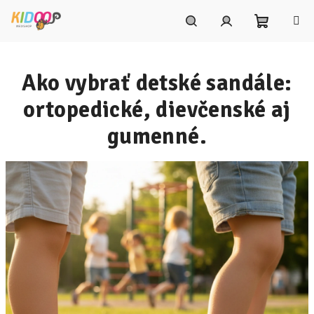
Prejsť
na
obsah
Nákupn
Hľadať
Prihlásenie
Ako vybrať detské sandále:
košík
ortopedické, dievčenské aj
gumenné.