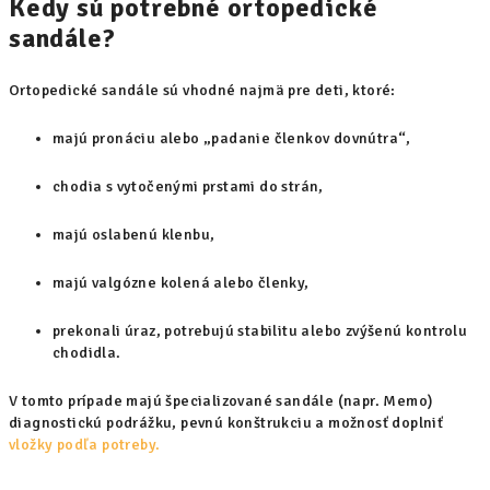
Kedy sú potrebné ortopedické
sandále?
Ortopedické sandále sú vhodné najmä pre deti, ktoré:
majú pronáciu alebo „padanie členkov dovnútra“,
chodia s vytočenými prstami do strán,
majú oslabenú klenbu,
majú valgózne kolená alebo členky,
prekonali úraz, potrebujú stabilitu alebo zvýšenú kontrolu
chodidla.
V tomto prípade majú špecializované sandále (napr. Memo)
diagnostickú podrážku, pevnú konštrukciu a možnosť doplniť
vložky podľa potreby.