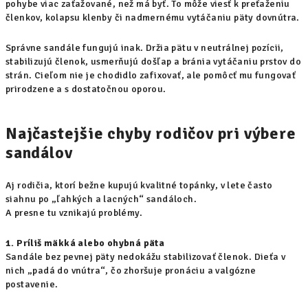
pohybe viac zaťažované, než má byť. To môže viesť k preťaženiu
členkov, kolapsu klenby či nadmernému vytáčaniu päty dovnútra.
Správne sandále fungujú inak. Držia pätu v neutrálnej pozícii,
stabilizujú členok, usmerňujú došľap a bránia vytáčaniu prstov do
strán. Cieľom nie je chodidlo zafixovať, ale pomôcť mu fungovať
prirodzene a s dostatočnou oporou.
Najčastejšie chyby rodičov pri výbere
sandálov
Aj rodičia, ktorí bežne kupujú kvalitné topánky, v lete často
siahnu po „ľahkých a lacných“ sandáloch.
A presne tu vznikajú problémy.
1. Príliš mäkká alebo ohybná päta
Sandále bez pevnej päty nedokážu stabilizovať členok. Dieťa v
nich „padá do vnútra“, čo zhoršuje pronáciu a valgózne
postavenie.