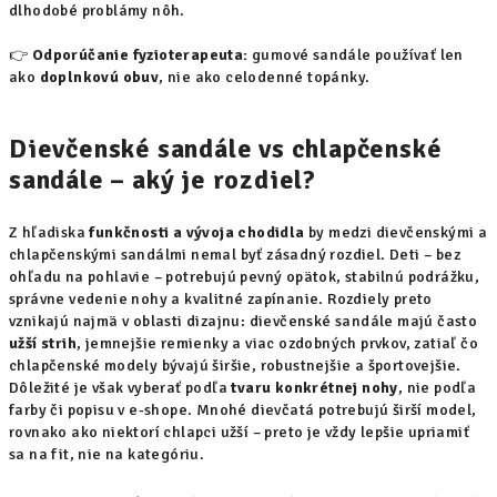
dlhodobé problámy nôh.
👉
Odporúčanie fyzioterapeuta:
gumové sandále používať len
ako
doplnkovú obuv
, nie ako celodenné topánky.
Dievčenské sandále vs chlapčenské
sandále – aký je rozdiel?
Z hľadiska
funkčnosti a vývoja chodidla
by medzi dievčenskými a
chlapčenskými sandálmi nemal byť zásadný rozdiel. Deti – bez
ohľadu na pohlavie – potrebujú pevný opätok, stabilnú podrážku,
správne vedenie nohy a kvalitné zapínanie. Rozdiely preto
vznikajú najmä v oblasti dizajnu: dievčenské sandále majú často
užší strih
, jemnejšie remienky a viac ozdobných prvkov, zatiaľ čo
chlapčenské modely bývajú širšie, robustnejšie a športovejšie.
Dôležité je však vyberať podľa
tvaru konkrétnej nohy
, nie podľa
farby či popisu v e-shope. Mnohé dievčatá potrebujú širší model,
rovnako ako niektorí chlapci užší – preto je vždy lepšie upriamiť
sa na fit, nie na kategóriu.