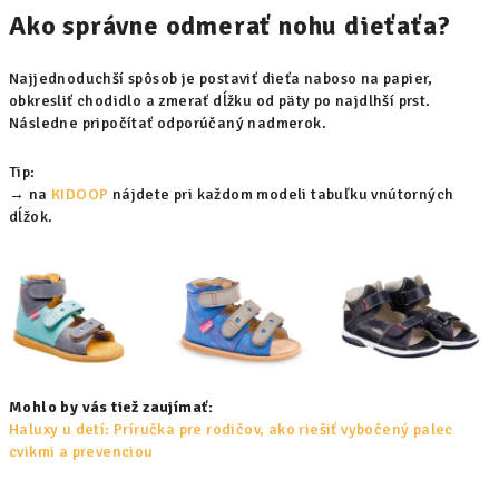
Ako správne odmerať nohu dieťaťa?
Najjednoduchší spôsob je postaviť dieťa naboso na papier,
obkresliť chodidlo a zmerať dĺžku od päty po najdlhší prst.
Následne pripočítať odporúčaný nadmerok.
Tip:
→ na
KIDOOP
nájdete pri každom modeli tabuľku vnútorných
dĺžok.
Mohlo by vás tiež zaujímať:
Haluxy u detí: Príručka pre rodičov, ako riešiť vybočený palec
cvikmi a prevenciou