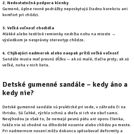
2. Nedostatočná podpora klenby
Gumené, úplne rovné podrážky neposkytujú žiadnu korekciu ani
komfort pri chôdzi.
3. Veľká voľnosť chodidla
Mäkké alebo textilné remienky nedržia nohu na mieste →
výsledkom je nesprávny stereotyp chôdze.
4. Chýbajúci nadmerok alebo naopak príliš veľká voľnosť
Sandále musia mať presnú dĺžku — ak sú malé, tlačia prsty; ak sú
veľké, noha v nich lieta.
Detské gumenné sandále – kedy áno a
kedy nie?
Detské gumenné sandále sú praktické pri vode, v záhrade či na
ihrisku. Sú ľahké, rýchlo schnú a dieťa si ich vie obuť samo.
Nevýhodou je však to, že
nemajú pevnú pätu ani oporu členka
,
takže nie sú vhodné na dlhodobé nosenie alebo chôdzu po meste.
Pri nadmernom nosení môžu dokonca spôsobovať deformity a