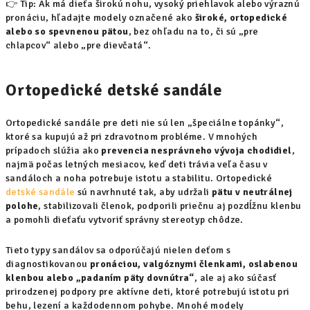
👉
Tip:
Ak má dieťa širokú nohu, vysoký priehlavok alebo výraznú
pronáciu, hľadajte modely označené ako
široké, ortopedické
alebo so spevnenou pätou
, bez ohľadu na to, či sú „pre
chlapcov“ alebo „pre dievčatá“.
Ortopedické detské sandále
Ortopedické sandále pre deti nie sú len „špeciálne topánky“,
ktoré sa kupujú až pri zdravotnom probléme. V mnohých
prípadoch slúžia ako
prevencia nesprávneho vývoja chodidiel
,
najmä počas letných mesiacov, keď deti trávia veľa času v
sandáloch a noha potrebuje istotu a stabilitu. Ortopedické
detské sandále
sú navrhnuté tak, aby udržali
pätu v neutrálnej
polohe
, stabilizovali členok, podporili priečnu aj pozdĺžnu klenbu
a pomohli dieťaťu vytvoriť správny stereotyp chôdze.
Tieto typy sandálov sa odporúčajú nielen deťom s
diagnostikovanou
pronáciou, valgóznymi členkami, oslabenou
klenbou alebo „padaním päty dovnútra“
, ale aj ako súčasť
prirodzenej podpory pre aktívne deti, ktoré potrebujú istotu pri
behu, lezení a každodennom pohybe. Mnohé modely