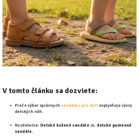
V tomto článku sa dozviete:
Prečo výber správnych
sandálov pre deti
ovplyvňuje vývoj
detských nôh.
Rozdelenie:
Detské kožené sandále
vs.
detské gumenné
sandále
.