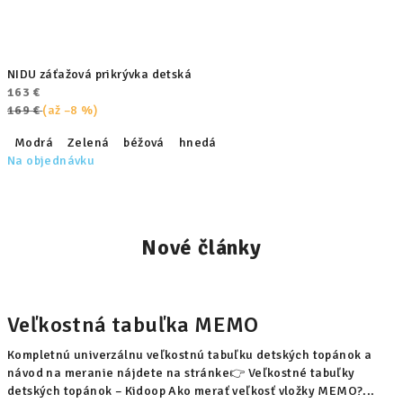
NIDU záťažová prikrývka detská
163 €
169 €
(až –8 %)
Modrá
Zelená
béžová
hnedá
Na objednávku
Nové články
Veľkostná tabuľka MEMO
Kompletnú univerzálnu veľkostnú tabuľku detských topánok a
návod na meranie nájdete na stránke👉 Veľkostné tabuľky
detských topánok – Kidoop Ako merať veľkosť vložky MEMO?...