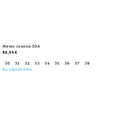
D
O
C
e
n
Memo Joanna 3DA
88,99 €
t
30
31
32
33
34
35
36
37
38
r
Na objednávku
u
m