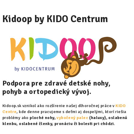
Kidoop by KIDO Centrum
Podpora pre zdravé detské nohy,
pohyb a ortopedický vývoj.
Kidoop.sk vznikol ako rozšírenie našej dlhoročnej práce v
KIDO
Centre
, kde denne pracujeme s deťmi aj dospelými, ktorí riešia
problémy ako
ploché nohy,
vybočený palec
(haluxy), oslabenú
klenbu, oslabené členky, pronáciu či bolesti pri chôdzi
.