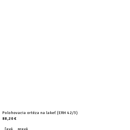
Polohovacia ortéza na lakeť (ERH 42/3)
88,20 €
ľavá
pravá