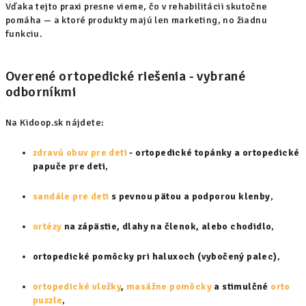
Vďaka tejto praxi presne vieme, čo v rehabilitácii skutočne
pomáha — a ktoré produkty majú len marketing, no žiadnu
funkciu.
Overené ortopedické riešenia - vybrané
odborníkmi
Na Kidoop.sk nájdete:
zdravú obuv pre deti
- ortopedické topánky a ortopedické
papuče pre deti
,
sandále pre deti
s pevnou pätou a podporou klenby
,
ortézy
na zápästie, dlahy na členok, alebo chodidlo
,
ortopedické pomôcky pri haluxoch (vybočený palec)
,
ortopedické vložky
,
masážne pomôcky
a stimulčné
orto
puzzle
,