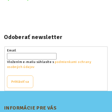
Odoberať newsletter
Email
Vložením e-mailu súhlasíte s
podmienkami ochrany
osobných údajov
Prihlásiť sa
Z
á
p
INFORMÁCIE PRE VÁS