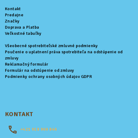
ä
Kontakt
t
Predajne
i
Značky
Doprava a Platba
e
Veľkostné tabuľky
Všeobecné spotrebiteľské zmluvné podmienky
Poučenie o uplatnení práva spotrebiteľa na odstúpenie od
zmluvy
Reklamačný formulár
Formulár na odstúpenie od zmluvy
Podmienky ochrany osobných údajov GDPR
KONTAKT
+421
918 969 846