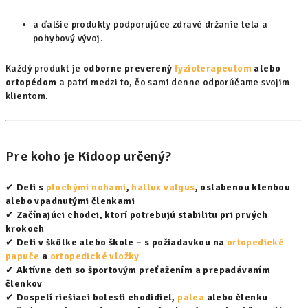
a ďalšie produkty podporujúce zdravé držanie tela a
pohybový vývoj.
Každý produkt je
odborne preverený
fyzioterapeutom
alebo
ortopédom
a patrí medzi to, čo sami denne odporúčame svojim
klientom.
Pre koho je Kidoop určený?
✔
Deti s
plochými nohami
,
hallux valgus
, oslabenou klenbou
alebo vpadnutými členkami
✔
Začínajúci chodci, ktorí potrebujú stabilitu pri prvých
krokoch
✔
Deti v škôlke alebo škole – s požiadavkou na
ortopedické
papuče
a
ortopedické vložky
✔
Aktívne deti so športovým preťažením a prepadávaním
členkov
✔
Dospelí riešiaci bolesti chodidiel,
palca
alebo členku