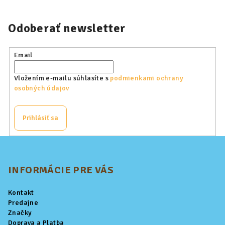
Odoberať newsletter
Email
Vložením e-mailu súhlasíte s
podmienkami ochrany
osobných údajov
Prihlásiť sa
Z
á
p
INFORMÁCIE PRE VÁS
ä
Kontakt
t
Predajne
i
Značky
Doprava a Platba