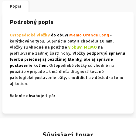
Popis
Podrobný popis
Ortopedické vložky
do obuvi
Memo Orange Long
-
korýtkového typu. Supinácia päty a chodidla 10 mm.
Vložky sú vhodné na použitie
v obuvi MEMO
na
profilovanie zadnej časti nohy. Vložky
podporujú správnu
tvorbu priečnej aj pozdĺžnej klenby, ale aj správne
postavenie kolien.
Ortopedické vložky sú vhodné na
použitie v prípade ak má dieťa diagnostikované
patologické postavenie päty, chodidiel a v dôsledku toho
aj kolien.
Balenie obsahuje 1 pár
Súvisiaci tovar