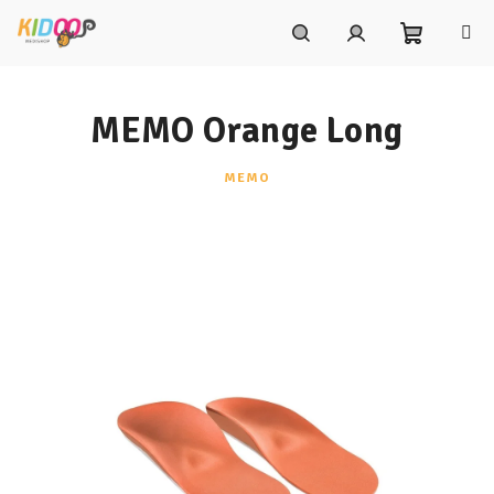
Prejsť
na
obsah
Nákupn
Hľadať
Prihlásenie
MEMO Orange Long
košík
MEMO