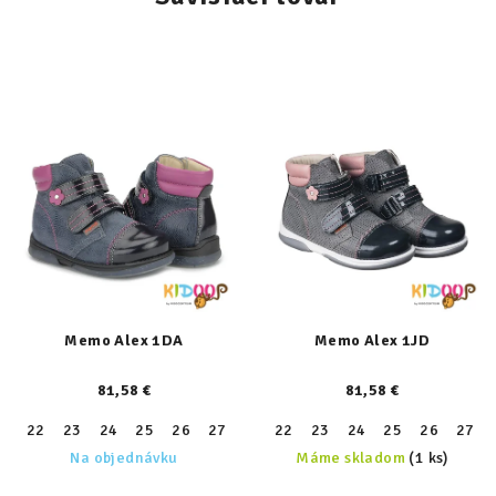
Memo Alex 1DA
Memo Alex 1JD
81,58 €
81,58 €
22
23
24
25
26
27
28
22
29
23
30
24
31
25
26
27
Na objednávku
Máme skladom
(1 ks)