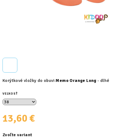
Korýtkové vložky do obuvi
Memo Orange Long
- dlhé
VEĽKOSŤ
13,60 €
Jednotková
Zvoľte variant
cena: