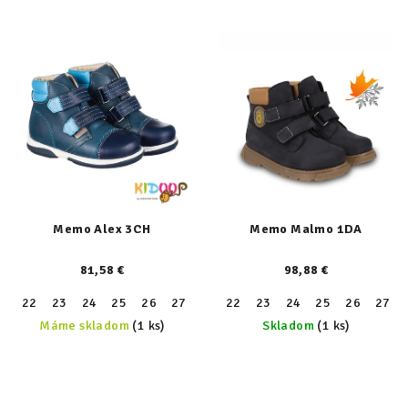
Memo Alex 3CH
Memo Malmo 1DA
81,58 €
98,88 €
22
23
24
25
26
27
28
22
29
23
30
24
31
25
26
27
Máme skladom
(1 ks)
Skladom
(1 ks)