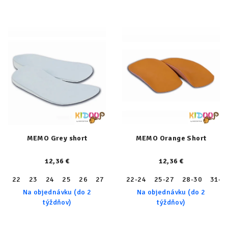
MEMO Grey short
MEMO Orange Short
12,36 €
12,36 €
22
23
24
25
26
27
28
22-24
29
30
25-27
31
32
28-30
33
31-3
34
Na objednávku (do 2
Na objednávku (do 2
týždňov)
týždňov)