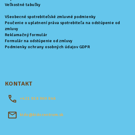
e
Veľkostné tabuľky
Všeobecné spotrebiteľské zmluvné podmienky
Poučenie o uplatnení práva spotrebiteľa na odstúpenie od
zmluvy
Reklamačný formulár
Formulár na odstúpenie od zmluvy
Podmienky ochrany osobných údajov GDPR
KONTAKT
+421
918 969 846
kido@kidocentrum.sk