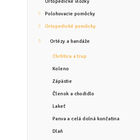
Ortopedické vložky
ý
Polohovacie pomôcky
p
Ortopedické pomôcky
a
n
Ortézy a bandáže
e
Chrbtica a trup
l
Koleno
Zápästie
Členok a chodidlo
Lakeť
Panva a celá dolná končatina
Dlaň