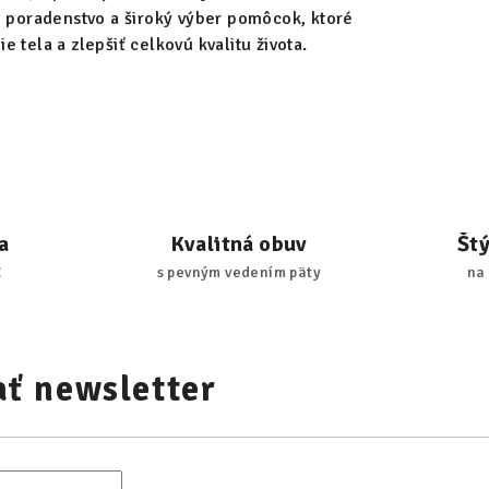
poradenstvo a široký výber pomôcok, ktoré
tela a zlepšiť celkovú kvalitu života.
a
Kvalitná obuv
Št
€
s pevným vedením päty
na
ť newsletter