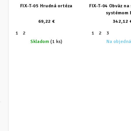
o
FIX-T-05 Hrudná ortéza
FIX-T-04 Obväz na 
o
d
systémom 
d
u
69,22 €
342,12 
u
k
1
2
1
2
3
k
Skladom
(1 ks)
Na objedn
t
t
o
o
v
v