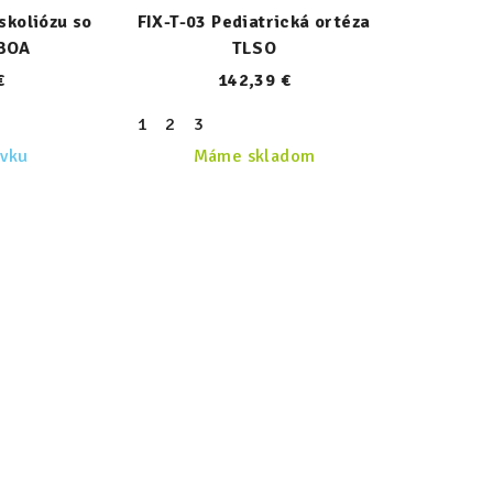
skoliózu so
FIX-T-03 Pediatrická ortéza
BOA
TLSO
€
142,39 €
1
2
3
ávku
Máme skladom