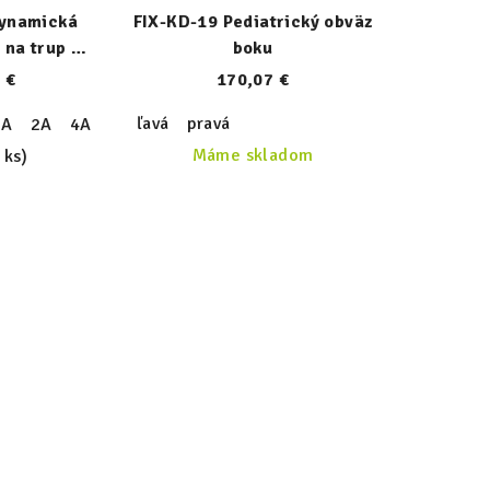
Dynamická
FIX-KD-19 Pediatrický obväz
 na trup so
boku
 €
170,07 €
ľavá
pravá
1A
2A
4A
Máme skladom
 ks)