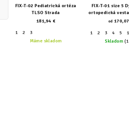
FIX-T-02 Pediatrická ortéza
FIX-T-01 size 5 
TLSO Strada
ortopedická vesta
zipsom
181,94 €
170,07
od
1
2
3
1
2
3
4
5
Máme skladom
Skladom
(1