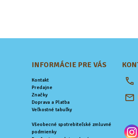
Z
á
INFORMÁCIE PRE VÁS
KON
p
ä
Kontakt
t
Predajne
Značky
i
Doprava a Platba
Veľkostné tabuľky
e
Všeobecné spotrebiteľské zmluvné
podmienky