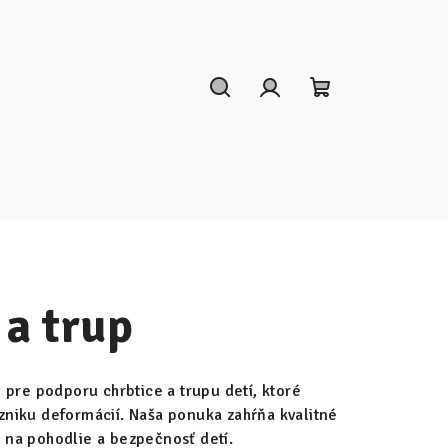
Hľadať
Prihlásenie
Nákupný
košík
 a trup
re podporu chrbtice a trupu detí, ktoré
zniku deformácií. Naša ponuka zahŕňa kvalitné
 na pohodlie a bezpečnosť detí.