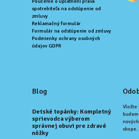
Poučenie o uplatnení práva
spotrebiteľa na odstúpenie od
zmluvy
Reklamačný formulár
Formulár na odstúpenie od zmluvy
Podmienky ochrany osobných
údajov GDPR
Blog
Odob
Vložte
Detské topánky: Kompletný
budeme
sprievodca výberom
nových
správnej obuvi pre zdravé
shope.
nôžky