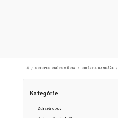
Prejsť
na
obsah
/
ORTOPEDICKÉ POMÔCKY
/
ORTÉZY A BANDÁŽE
/
DOMOV
B
o
Kategórie
Preskočiť
kategórie
č
Zdravá obuv
n