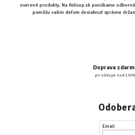
e
overené produkty. Na Kidoop.sk ponúkame odborné 
p
pomôžu vašim deťom dosiahnuť správne držanie 
r
v
k
y
v
ý
Doprava zdarm
p
pri nákupe nad 100
i
s
u
Odobera
Email