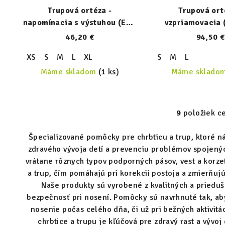
Trupová ortéza -
Trupová ort
napomínacia s výstuhou (ERH
vzpriamovacia 
53/1)
46,20 €
94,50 €
XS
S
M
L
XL
S
M
L
Máme skladom
(1 ks)
Máme sklado
9
položiek c
O
v
Špecializované pomôcky pre chrbticu a trup, ktoré n
l
zdravého vývoja detí a prevenciu problémov spojený
á
vrátane rôznych typov podporných pásov, vest a korzet
d
a trup, čím pomáhajú pri korekcii postoja a zmierňu
Naše produkty sú vyrobené z kvalitných a prieduš
a
bezpečnosť pri nosení. Pomôcky sú navrhnuté tak, ab
c
nosenie počas celého dňa, či už pri bežných aktivitá
i
chrbtice a trupu je kľúčová pre zdravý rast a vývoj d