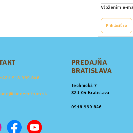
Vložením e-mai
Prihlásiť sa
TAKT
PREDAJŇA
BRATISLAVA
+421
918 969 846
Technická 7
821 04 Bratislava
kido@kidocentrum.sk
0918 969 846