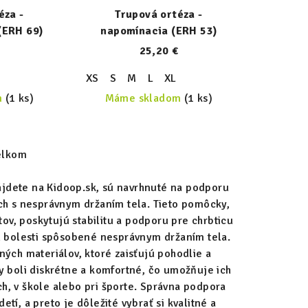
éza -
Trupová ortéza -
(ERH 69)
napomínacia (ERH 53)
25,20 €
XS
S
M
L
XL
m
(1 ks)
Máme skladom
(1 ks)
elkom
ájdete na Kidoop.sk, sú navrhnuté na podporu
ch s nesprávnym držaním tela. Tieto pomôcky,
ov, poskytujú stabilitu a podporu pre chrbticu
jú bolesti spôsobené nesprávnym držaním tela.
ných materiálov, ktoré zaisťujú pohodlie a
y boli diskrétne a komfortné, čo umožňuje ich
ch, v škole alebo pri športe. Správna podpora
etí, a preto je dôležité vybrať si kvalitné a