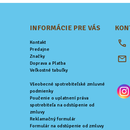
Z
á
INFORMÁCIE PRE VÁS
KON
p
ä
Kontakt
t
Predajne
Značky
i
Doprava a Platba
Veľkostné tabuľky
e
Všeobecné spotrebiteľské zmluvné
podmienky
Poučenie o uplatnení práva
spotrebiteľa na odstúpenie od
zmluvy
Reklamačný formulár
Formulár na odstúpenie od zmluvy