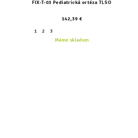
FIX-T-03 Pediatrická ortéza TLSO
142,39 €
1
2
3
Máme skladom