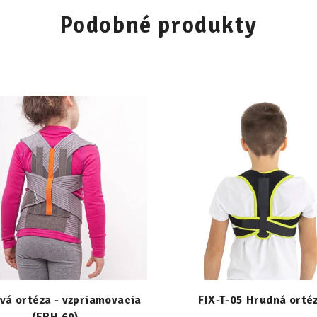
Podobné produkty
vá ortéza - vzpriamovacia
FIX-T-05 Hrudná orté
(ERH 69)