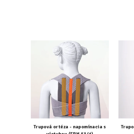
Trupová ortéza - napomínacia s
Trupo
výstuhou (ERH 53/1)