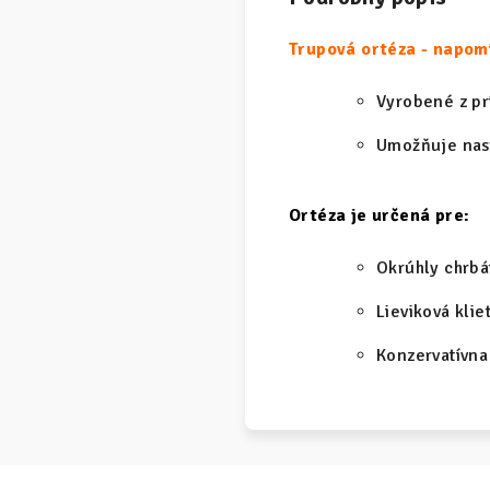
Trupová ortéza - napom
Vyrobené z p
Umožňuje nas
Ortéza je určená pre:
Okrúhly chrbá
Lieviková klie
Konzervatívna