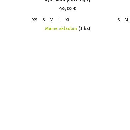
46,20 €
XS
S
M
L
XL
S
M
Máme skladom
(1 ks)