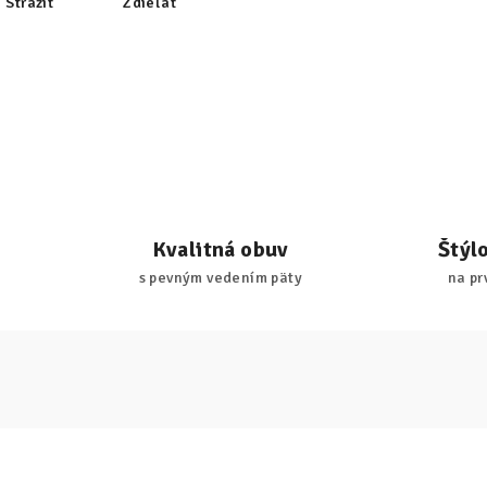
Strážiť
Zdieľať
Kvalitná obuv
Štýl
s pevným vedením päty
na pr