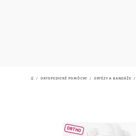
Prejsť
na
obsah
/
ORTOPEDICKÉ POMÔCKY
/
ORTÉZY A BANDÁŽE
/
DOMOV