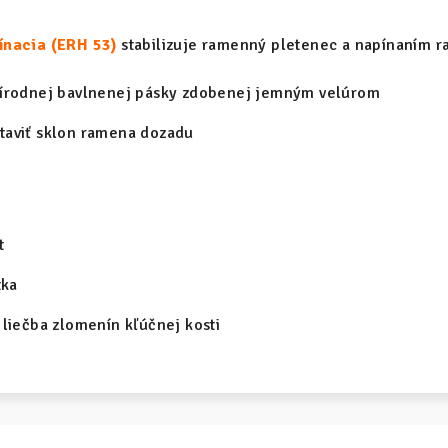
ínacia (ERH 53)
stabilizuje ramenný pletenec a napínaním r
rírodnej bavlnenej pásky zdobenej jemným velúrom
taviť sklon ramena dozadu
t
tka
 liečba zlomenín kľúčnej kosti