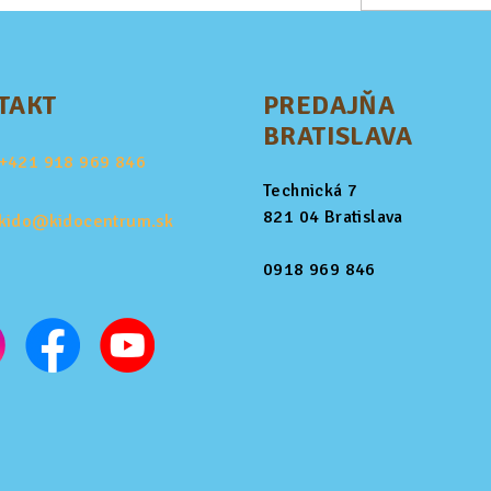
TAKT
PREDAJŇA
BRATISLAVA
+421
918 969 846
Technická 7
821 04 Bratislava
kido@kidocentrum.sk
0918 969 846