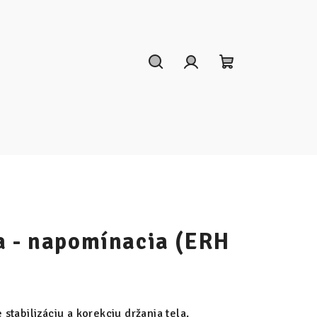
Hľadať
Prihlásenie
Nákupný
košík
a - napomínacia (ERH
tabilizáciu a korekciu držania tela.