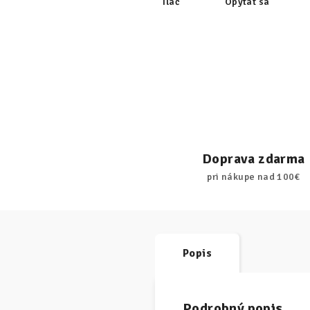
Tlač
Opýtať sa
Doprava zdarma
pri nákupe nad 100€
Popis
Podrobný popis