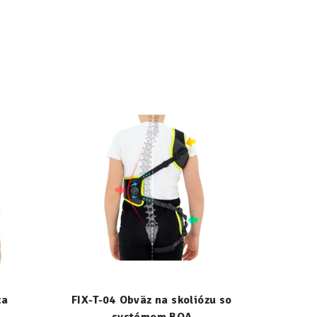
za
FIX-T-04 Obväz na skoliózu so
systémom BOA