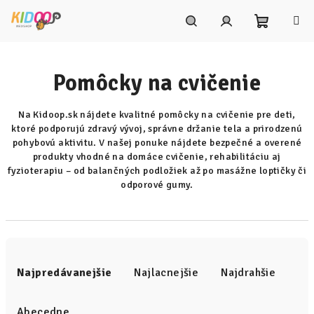
Prejsť
na
obsah
Nákupn
Hľadať
Prihlásenie
Pomôcky na cvičenie
košík
Na Kidoop.sk nájdete kvalitné pomôcky na cvičenie pre deti,
ktoré podporujú zdravý vývoj, správne držanie tela a prirodzenú
pohybovú aktivitu. V našej ponuke nájdete bezpečné a overené
produkty vhodné na domáce cvičenie, rehabilitáciu aj
fyzioterapiu – od balančných podložiek až po masážne loptičky či
odporové gumy.
R
a
Najpredávanejšie
Najlacnejšie
Najdrahšie
d
e
Abecedne