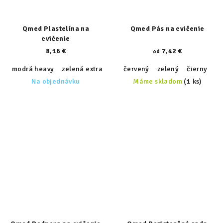
Qmed Plastelína na
Qmed Pás na cvičenie
cvičenie
8,16 €
7,42 €
od
modrá heavy
zelená extra light
červený
červená medium
zelený
čierny
žltá light
fi
Na objednávku
Máme skladom
(1 ks)