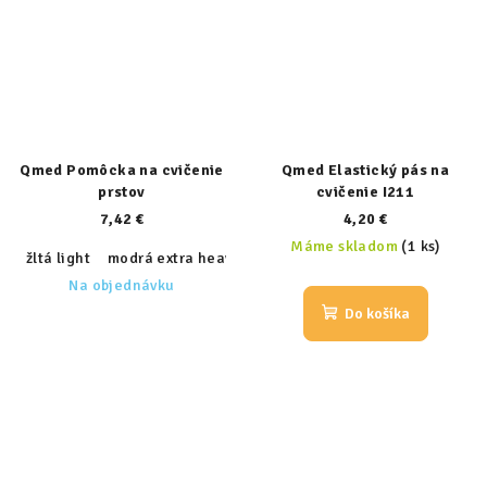
Qmed Pomôcka na cvičenie
Qmed Elastický pás na
prstov
cvičenie I211
7,42 €
4,20 €
Máme skladom
(1 ks)
žltá light
modrá extra heavy
zelená medium
červená heav
Na objednávku
Do košíka