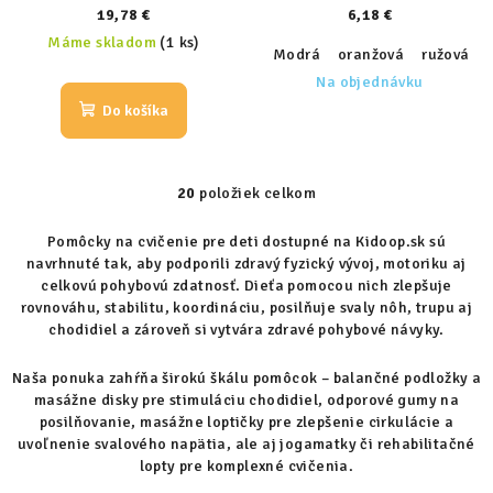
19,78 €
6,18 €
Máme skladom
(1 ks)
Modrá
oranžová
ružová
Na objednávku
Do košíka
20
položiek celkom
O
v
Pomôcky na cvičenie pre deti dostupné na Kidoop.sk sú
l
navrhnuté tak, aby podporili zdravý fyzický vývoj, motoriku aj
á
celkovú pohybovú zdatnosť. Dieťa pomocou nich zlepšuje
d
rovnováhu, stabilitu, koordináciu, posilňuje svaly nôh, trupu aj
a
chodidiel a zároveň si vytvára zdravé pohybové návyky.
c
i
Naša ponuka zahŕňa širokú škálu pomôcok – balančné podložky a
masážne disky pre stimuláciu chodidiel, odporové gumy na
e
posilňovanie, masážne loptičky pre zlepšenie cirkulácie a
p
uvoľnenie svalového napätia, ale aj jogamatky či rehabilitačné
r
lopty pre komplexné cvičenia.
v