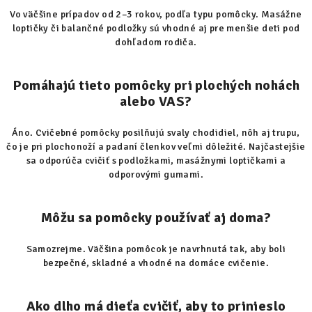
Vo väčšine prípadov od 2–3 rokov, podľa typu pomôcky. Masážne
loptičky či balančné podložky sú vhodné aj pre menšie deti pod
dohľadom rodiča.
Pomáhajú tieto pomôcky pri plochých nohách
alebo VAS?
Áno. Cvičebné pomôcky posilňujú svaly chodidiel, nôh aj trupu,
čo je pri plochonoží a padaní členkov veľmi dôležité. Najčastejšie
sa odporúča cvičiť s podložkami, masážnymi loptičkami a
odporovými gumami.
Môžu sa pomôcky používať aj doma?
Samozrejme. Väčšina pomôcok je navrhnutá tak, aby boli
bezpečné, skladné a vhodné na domáce cvičenie.
Ako dlho má dieťa cvičiť, aby to prinieslo