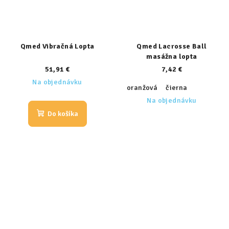
Qmed Vibračná Lopta
Qmed Lacrosse Ball
masážna lopta
51,91 €
7,42 €
Na objednávku
oranžová
čierna
Na objednávku
Do košíka