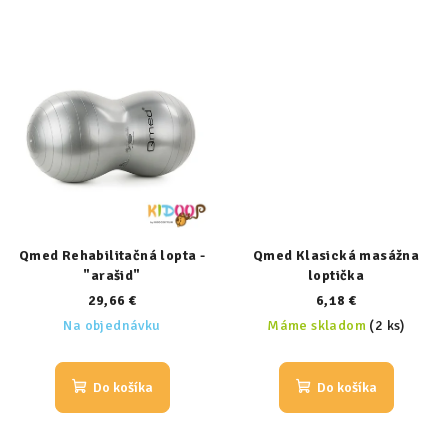
Qmed Rehabilitačná lopta -
Qmed Klasická masážna
"arašid"
loptička
29,66 €
6,18 €
Na objednávku
Máme skladom
(2 ks)
Do košíka
Do košíka