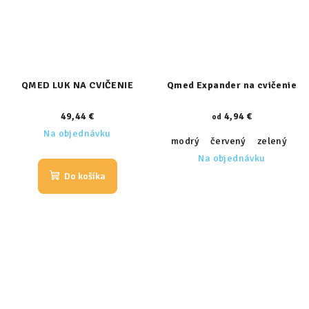
QMED LUK NA CVIČENIE
Qmed Expander na cvičenie
49,44 €
4,94 €
od
Na objednávku
modrý
červený
zelený
Na objednávku
Do košíka