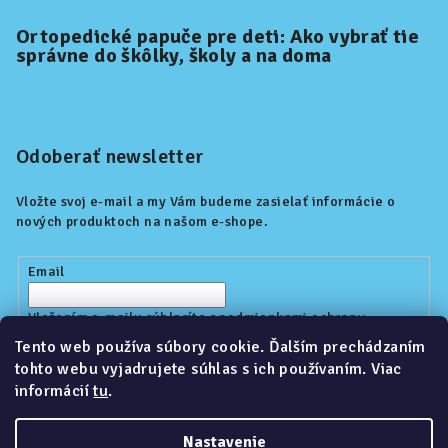
Ortopedické papuče pre deti: Ako vybrať tie
správne do škôlky, školy a na doma
Odoberať newsletter
Vložte svoj e-mail a my Vám budeme zasielať informácie o
nových produktoch na našom e-shope.
Email
Vložením e-mailu súhlasíte s
podmienkami ochrany
osobných údajov
Tento web používa súbory cookie. Ďalším prechádzaním
tohto webu vyjadrujete súhlas s ich používaním. Viac
informácií
tu
.
Prihlásiť sa
Nastavenie