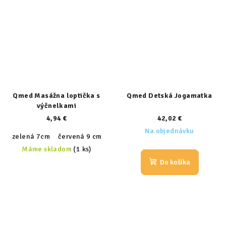
Qmed Masážna loptička s
Qmed Detská Jogamatka
výčnelkami
4,94 €
42,02 €
Na objednávku
zelená 7cm
červená 9 cm
žltá 8cm
Máme skladom
(1 ks)
Do košíka