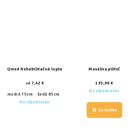
Qmed Rehabilitačná lopta
Masážna pištoľ
7,42 €
135,96 €
od
Na objednávku
modrá 75cm
šedá 85cm
oranžová 25-30cm
červená 55cm
Na objednávku
Do košíka