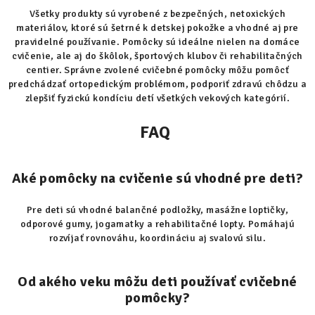
k
Všetky produkty sú vyrobené z bezpečných, netoxických
y
materiálov, ktoré sú šetrné k detskej pokožke a vhodné aj pre
v
pravidelné používanie. Pomôcky sú ideálne nielen na domáce
ý
cvičenie, ale aj do škôlok, športových klubov či rehabilitačných
centier. Správne zvolené cvičebné pomôcky môžu pomôcť
p
predchádzať ortopedickým problémom, podporiť zdravú chôdzu a
i
zlepšiť fyzickú kondíciu detí všetkých vekových kategórií.
s
u
FAQ
Aké pomôcky na cvičenie sú vhodné pre deti?
Pre deti sú vhodné balančné podložky, masážne loptičky,
odporové gumy, jogamatky a rehabilitačné lopty. Pomáhajú
rozvíjať rovnováhu, koordináciu aj svalovú silu.
Od akého veku môžu deti používať cvičebné
pomôcky?