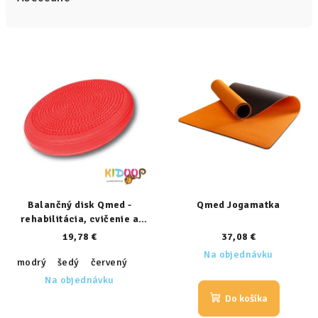
n
i
V
e
ý
p
p
r
i
o
s
d
p
u
r
k
o
t
d
Balančný disk Qmed -
Qmed Jogamatka
o
rehabilitácia, cvičenie a
u
v
rovnováha
19,78 €
37,08 €
k
Na objednávku
t
modrý
šedý
červený
Na objednávku
o
Do košíka
v