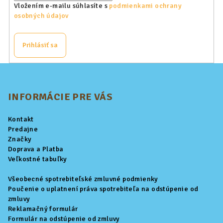
Vložením e-mailu súhlasíte s
podmienkami ochrany
osobných údajov
Prihlásiť sa
Z
á
p
INFORMÁCIE PRE VÁS
ä
Kontakt
t
Predajne
i
Značky
Doprava a Platba
e
Veľkostné tabuľky
Všeobecné spotrebiteľské zmluvné podmienky
Poučenie o uplatnení práva spotrebiteľa na odstúpenie od
zmluvy
Reklamačný formulár
Formulár na odstúpenie od zmluvy