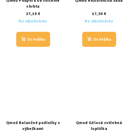
Qmed Podpora na cvičenie
Qmed Rezistenčná sada
chrbta
27,19 €
17,30 €
Na objednávku
Na objednávku
Do košíka
Do košíka
Qmed Balančné podložky s
Qmed Gélová cvičebná
výbežkami
loptička