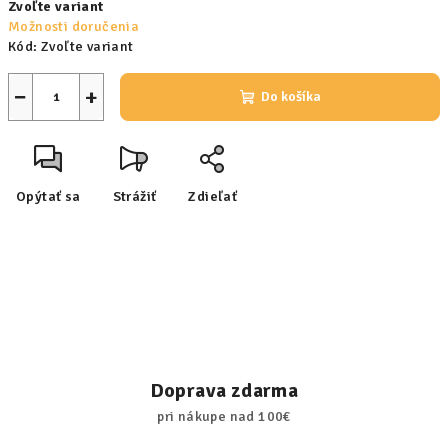
Zvoľte variant
cena:
Možnosti doručenia
Kód:
Zvoľte variant
−
+
Do košíka
Opýtať sa
Strážiť
Zdieľať
Doprava zdarma
pri nákupe nad 100€