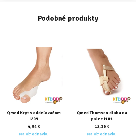
Podobné produkty
Qmed Kryt s oddeľovačom
Qmed Thomsen dlaha na
I209
palec I101
4,94 €
12,36 €
Na objednávku
Na objednávku