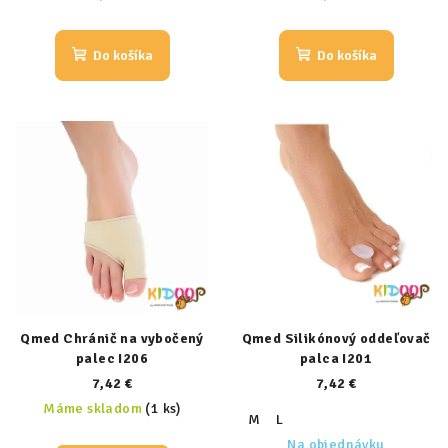
Do košíka
Do košíka
Qmed Chránič na vybočený
Qmed Silikónový oddeľovač
palec I206
palca I201
7,42 €
7,42 €
Máme skladom
(1 ks)
M
L
Na objednávku