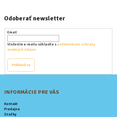
Odoberať newsletter
Email
Vložením e-mailu súhlasíte s
podmienkami ochrany
osobných údajov
Prihlásiť sa
Z
á
p
INFORMÁCIE PRE VÁS
ä
Kontakt
t
Predajne
i
Značky