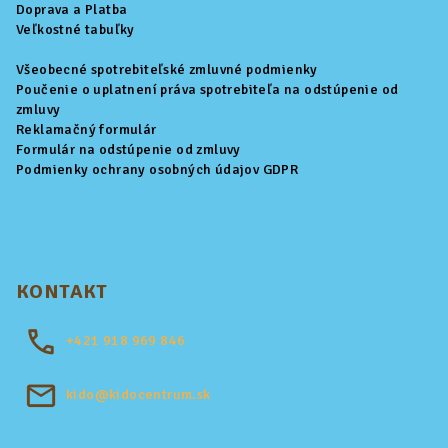
Doprava a Platba
e
Veľkostné tabuľky
Všeobecné spotrebiteľské zmluvné podmienky
Poučenie o uplatnení práva spotrebiteľa na odstúpenie od
zmluvy
Reklamačný formulár
Formulár na odstúpenie od zmluvy
Podmienky ochrany osobných údajov GDPR
KONTAKT
+421
918 969 846
kido@kidocentrum.sk