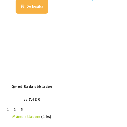
Do košíka
Qmed Sada obkladov
7,42 €
od
1
2
3
Máme skladom
(1 ks)