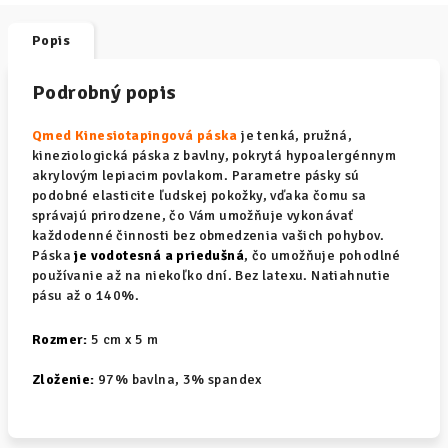
Popis
Podrobný popis
Qmed Kinesiotapingová páska
je tenká, pružná,
kineziologická páska z bavlny, pokrytá hypoalergénnym
akrylovým lepiacim povlakom. Parametre pásky sú
podobné elasticite ľudskej pokožky, vďaka čomu sa
správajú prirodzene, čo Vám umožňuje vykonávať
každodenné činnosti bez obmedzenia vašich pohybov.
Páska
je vodotesná a priedušná
, čo umožňuje pohodlné
používanie až na niekoľko dní. Bez latexu. Natiahnutie
pásu až o 140%.
Rozmer:
5 cm x 5 m
Zloženie:
97% bavlna, 3% spandex