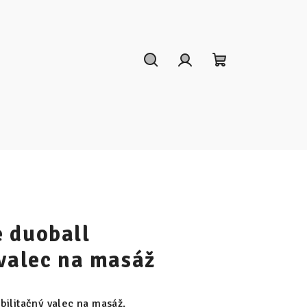
Hľadať
Prihlásenie
Nákupný
košík
 duoball
 valec na masáž
bilitačný valec na masáž.