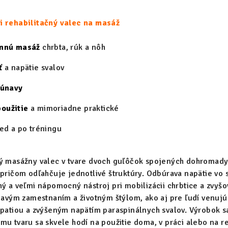
i rehabilitačný valec na masáž
innú masáž
chrbta, rúk a nôh
ť
a napätie svalov
 únavy
oužitie
a mimoriadne praktické
red a po tréningu
tý masážny valec v tvare dvoch guľôčok spojených dohromad
 pričom odľahčuje jednotlivé štruktúry. Odbúrava napätie vo
hý a veľmi nápomocný nástroj pri mobilizácii chrbtice a zvyšo
edavým zamestnaním a životným štýlom, ako aj pre ľudí venujú
opatiou a zvýšeným napätím paraspinálnych svalov. Výrobok sa
mu tvaru sa skvele hodí na použitie doma, v práci alebo na r