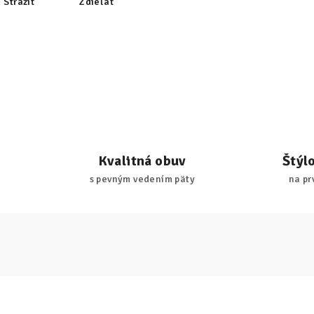
Strážiť
Zdieľať
Kvalitná obuv
Štýl
s pevným vedením päty
na pr