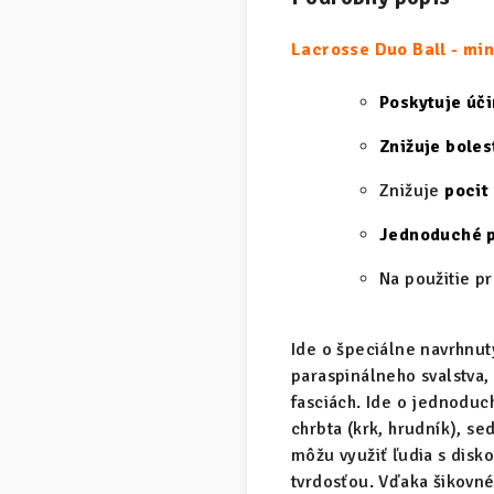
Lacrosse Duo Ball - min
Poskytuje úč
Znižuje boles
Znižuje
pocit
Jednoduché p
Na použitie p
Ide o špeciálne navrhnu
paraspinálneho svalstva,
fasciách. Ide o jednoduc
chrbta (krk, hrudník), s
môžu využiť ľudia s disk
tvrdosťou. Vďaka šikovné