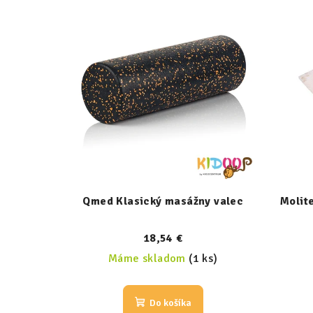
Qmed Klasický masážny valec
Molite
18,54 €
Máme skladom
(1 ks)
Do košíka