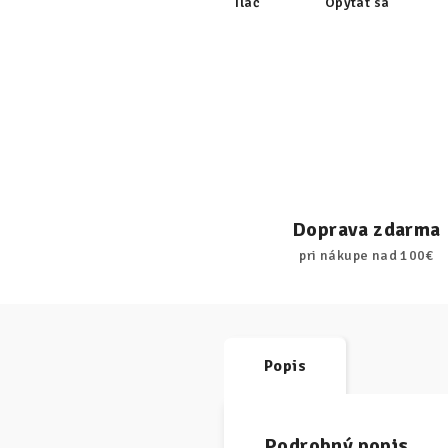
Tlač
Opýtať sa
Doprava zdarma
pri nákupe nad 100€
Popis
Podrobný popis