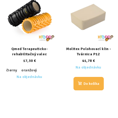
Qmed Terapeuticko-
Molitex Polohovací klin -
rehabilitačný valec
Tvárnica P12
17,30 €
41,78 €
Na objednávku
čierny
oranžový
Na objednávku
Do košíka