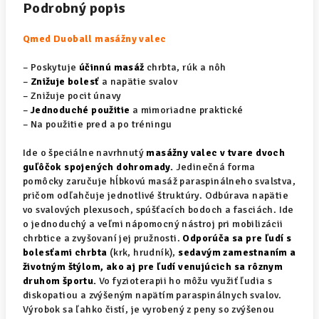
Podrobný popis
Qmed Duoball masážny valec
– Poskytuje
účinnú masáž
chrbta, rúk a nôh
–
Znižuje bolesť
a napätie svalov
– Znižuje pocit únavy
–
Jednoduché použiti
e
a mimoriadne praktické
– Na použitie pred a po tréningu
Ide o špeciálne navrhnutý
masážny valec v tvare dvoch
guľôčok spojených dohromady.
Jedinečná forma
pomôcky zaručuje hĺbkovú masáž paraspinálneho svalstva,
pričom odľahčuje jednotlivé štruktúry. Odbúrava napätie
vo svalových plexusoch, spúšťacích bodoch a fasciách. Ide
o jednoduchý a veľmi nápomocný nástroj pri mobilizácii
chrbtice a zvyšovaní jej pružnosti.
Odporúča sa pre ľudí s
bolesťami chrbta
(krk, hrudník),
sedavým zamestnaním a
životným štýlom, ako aj pre ľudí venujúcich sa rôznym
druhom športu.
Vo fyzioterapii ho môžu využiť ľudia s
diskopatiou a zvýšeným napätím paraspinálnych svalov.
Výrobok sa ľahko čistí, je vyrobený z peny so zvýšenou