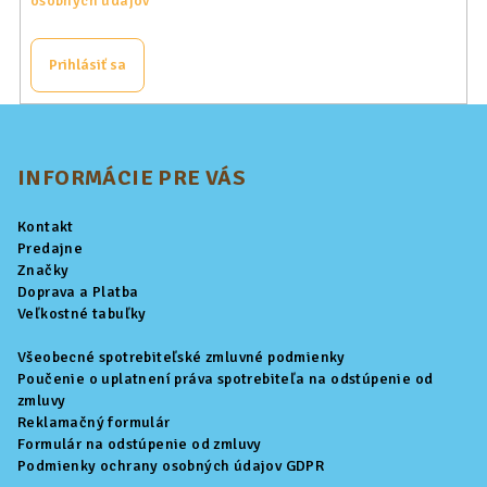
osobných údajov
Prihlásiť sa
Z
á
p
INFORMÁCIE PRE VÁS
ä
Kontakt
t
Predajne
i
Značky
Doprava a Platba
e
Veľkostné tabuľky
Všeobecné spotrebiteľské zmluvné podmienky
Poučenie o uplatnení práva spotrebiteľa na odstúpenie od
zmluvy
Reklamačný formulár
Formulár na odstúpenie od zmluvy
Podmienky ochrany osobných údajov GDPR