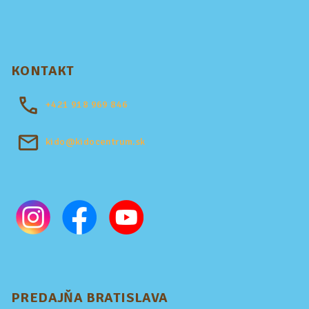
KONTAKT
+421
918 969 846
kido@kidocentrum.sk
PREDAJŇA BRATISLAVA