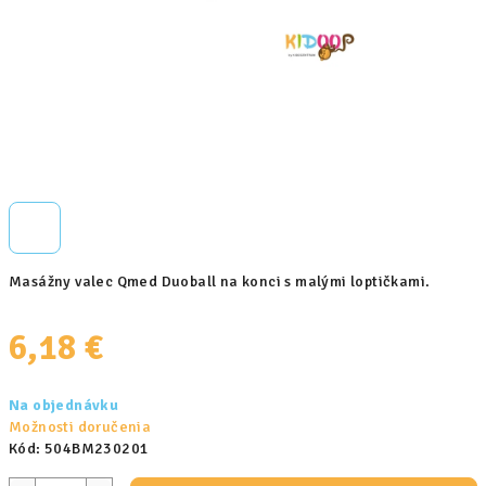
Masážny valec Qmed Duoball na konci s malými loptičkami.
6,18 €
Jednotková
Na objednávku
cena:
Možnosti doručenia
Kód:
504BM230201