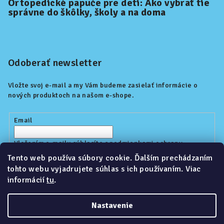
Ortopedické papuče pre deti: Ako vybrať tie
správne do škôlky, školy a na doma
Odoberať newsletter
Vložte svoj e-mail a my Vám budeme zasielať informácie o
nových produktoch na našom e-shope.
Email
Vložením e-mailu súhlasíte s
podmienkami ochrany
osobných údajov
Tento web používa súbory cookie. Ďalším prechádzaním
tohto webu vyjadrujete súhlas s ich používaním. Viac
informácií
tu
.
Prihlásiť sa
Nastavenie
Copyright 2026
Kidoop.sk
. Všetky práva vyhradené.
Upraviť