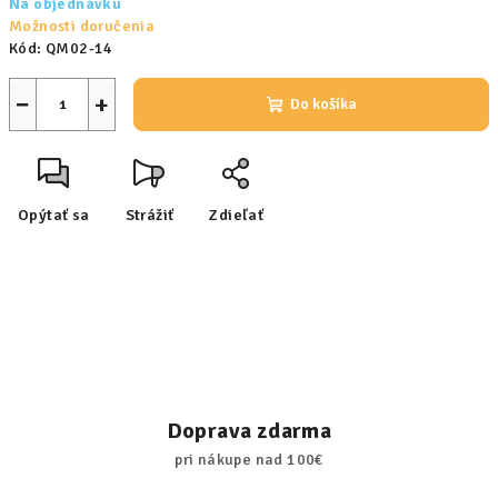
Na objednávku
cena:
Možnosti doručenia
Kód:
QM02-14
−
+
Do košíka
Opýtať sa
Strážiť
Zdieľať
Doprava zdarma
pri nákupe nad 100€