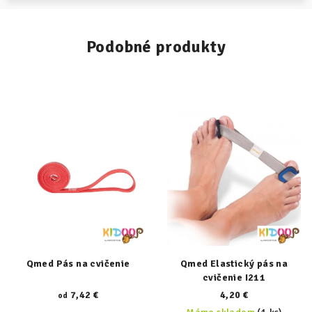
Podobné produkty
Qmed Pás na cvičenie
Qmed Elastický pás na
cvičenie I211
7,42 €
4,20 €
od