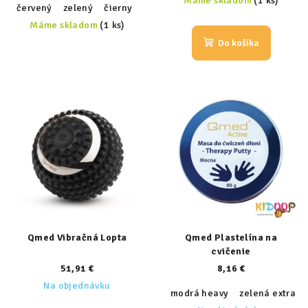
Máme skladom
(1 ks)
červený
zelený
čierny
fialový
Máme skladom
(1 ks)
Do košíka
Qmed Vibračná Lopta
Qmed Plastelína na
cvičenie
51,91 €
8,16 €
Na objednávku
modrá heavy
zelená extra li