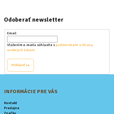
Odoberať newsletter
Email
Vložením e-mailu súhlasíte s
podmienkami ochrany
osobných údajov
Prihlásiť sa
Z
á
p
INFORMÁCIE PRE VÁS
ä
Kontakt
t
Predajne
i
Značky