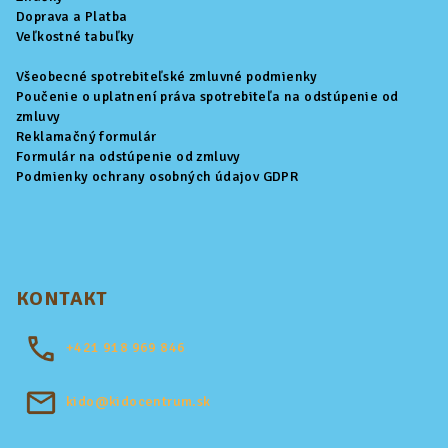
Doprava a Platba
e
Veľkostné tabuľky
Všeobecné spotrebiteľské zmluvné podmienky
Poučenie o uplatnení práva spotrebiteľa na odstúpenie od
zmluvy
Reklamačný formulár
Formulár na odstúpenie od zmluvy
Podmienky ochrany osobných údajov GDPR
KONTAKT
+421
918 969 846
kido@kidocentrum.sk