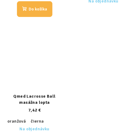
Na objednávku
Do košíka
Qmed Lacrosse Ball
masážna lopta
7,42 €
oranžová
čierna
Na objednávku