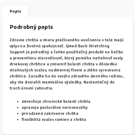
Popis
Podrobný popis
Zdravie chrbta a miera prežívaného uvoľnenia v tele majú
vplyv na životnú spokojnosť. Qmed Back Stretching
Support je pohodlný a ľahko použiteľný produkt na liečbu
a preventívnu starostlivosť, ktorý pomáha natiahnuť svaly
driekovej chrbtice a zmierniť bolesti chrbta v dôsledku
stiahnutých svalov, nadmernej flexie a zlého vyrovnania
chrbtice. Zaraďte ho do svojho zdravého denného režimu,
aby ste dosiahli maximálne výsledky. Nastaviteľný do
troch úrovní zahnutia.
zmierňuje chronické bolesti chrbta
upravuje posturálne nerovnováhy
prirodzené zakrivenie chrbta
flexibilita svalov ramien a chrbta