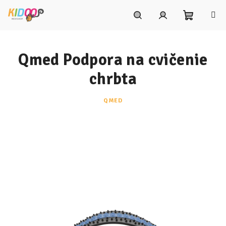
Prejsť
na
obsah
Nákupn
Hľadať
Prihlásenie
Qmed Podpora na cvičenie
košík
chrbta
QMED