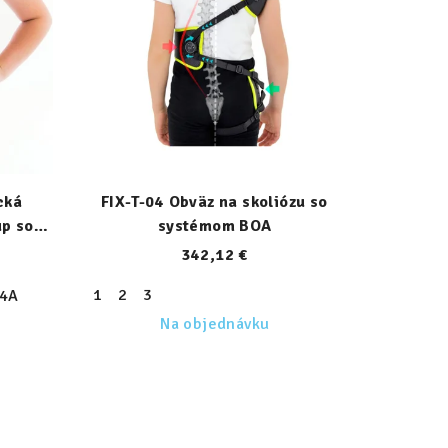
cká
FIX-T-04 Obväz na skoliózu so
up so
systémom BOA
342,12 €
1
2
3
4A
Na objednávku