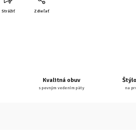
Strážiť
Zdieľať
Kvalitná obuv
Štýl
s pevným vedením päty
na pr