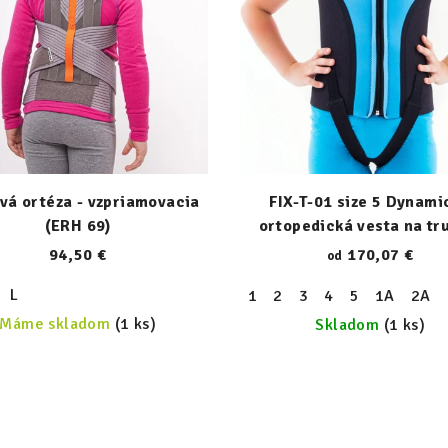
vá ortéza - vzpriamovacia
FIX-T-01 size 5 Dynami
(ERH 69)
ortopedická vesta na tr
zipsom
94,50 €
170,07 €
od
L
1
2
3
4
5
1A
2A
Máme skladom
(1 ks)
Skladom
(1 ks)