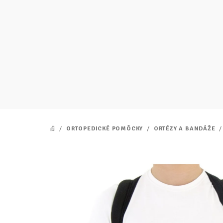
Prejsť
na
obsah
/
ORTOPEDICKÉ POMÔCKY
/
ORTÉZY A BANDÁŽE
/
DOMOV