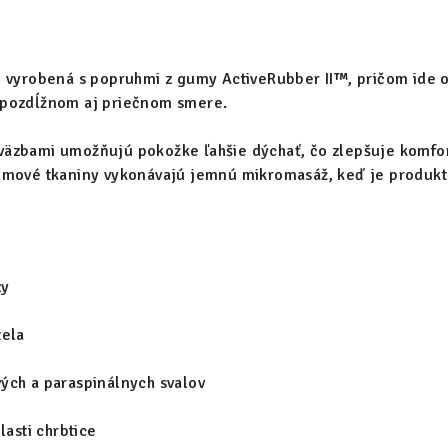
 vyrobená s popruhmi z gumy ActiveRubber II™, pričom ide o
 pozdĺžnom aj priečnom smere.
äzbami umožňujú pokožke ľahšie dýchať, čo zlepšuje komfort
umové tkaniny vykonávajú jemnú mikromasáž, keď je produkt 
zy
tela
ých a paraspinálnych svalov
lasti chrbtice