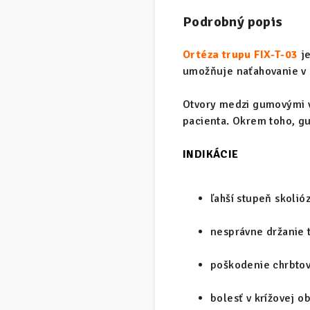
Podrobný popis
Ortéza trupu FIX-T-03
je
umožňuje naťahovanie v
Otvory medzi gumovými v
pacienta. Okrem toho, g
INDIKÁCIE
ľahší stupeň skolió
nesprávne držanie 
poškodenie chrbtov
bolesť v krížovej ob