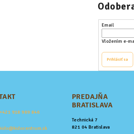
Odobera
Email
Vložením e-mai
Prihlásiť sa
TAKT
PREDAJŇA
BRATISLAVA
+421
918 969 846
Technická 7
821 04 Bratislava
kido@kidocentrum.sk