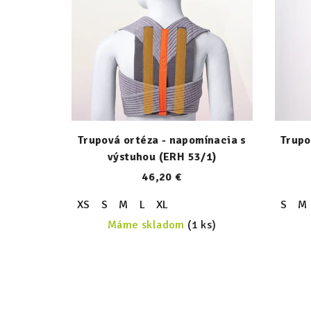
Trupová ortéza - napomínacia s
Trupo
výstuhou (ERH 53/1)
46,20 €
XS
S
M
L
XL
S
M
Máme skladom
(1 ks)