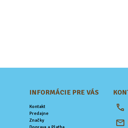
Z
á
INFORMÁCIE PRE VÁS
KON
p
ä
Kontakt
t
Predajne
Značky
i
Doprava a Platba