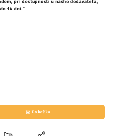
dom, pri dostupnosti u nášho dodávateľa,
do 14 dní.
"
Do košíka