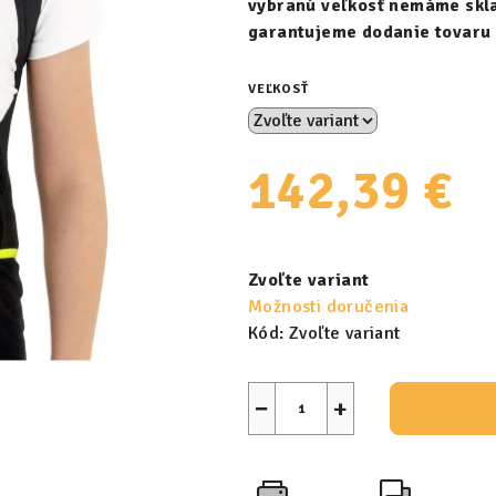
vybranú veľkosť nemáme skla
garantujeme dodanie tovaru 
VEĽKOSŤ
142,39 €
Jednotková
cena:
Zvoľte variant
Možnosti doručenia
Kód:
Zvoľte variant
−
+