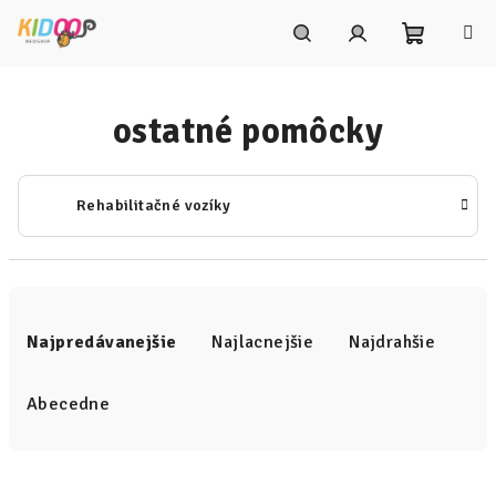
Prejsť
na
obsah
Nákupn
Hľadať
Prihlásenie
ostatné pomôcky
košík
Rehabilitačné vozíky
R
a
Najpredávanejšie
Najlacnejšie
Najdrahšie
d
e
Abecedne
n
i
V