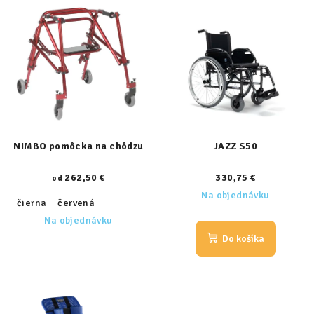
e
ý
p
p
r
i
o
s
d
p
u
r
k
o
t
d
NIMBO pomôcka na chôdzu
JAZZ S50
o
u
v
262,50 €
330,75 €
od
k
Na objednávku
t
čierna
červená
Na objednávku
o
Do košíka
v