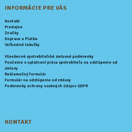
á
p
INFORMÁCIE PRE VÁS
ä
Kontakt
t
Predajne
i
Značky
Doprava a Platba
e
Veľkostné tabuľky
Všeobecné spotrebiteľské zmluvné podmienky
Poučenie o uplatnení práva spotrebiteľa na odstúpenie od
zmluvy
Reklamačný formulár
Formulár na odstúpenie od zmluvy
Podmienky ochrany osobných údajov GDPR
KONTAKT