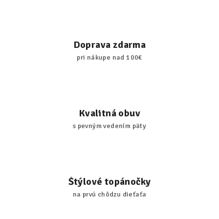
d
a
c
i
Doprava zdarma
e
pri nákupe nad 100€
p
r
v
k
y
Kvalitná obuv
v
s pevným vedením päty
ý
p
i
s
u
Štýlové topánočky
na prvú chôdzu dieťaťa