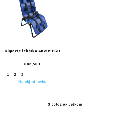
Kúpacie lehátko AKVOSEGO
682,50 €
1
2
3
Na objednávku
3
položiek celkom
O
v
l
á