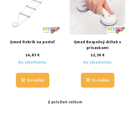
i
o
s
d
p
u
r
k
o
t
d
Qmed Rebrík na posteľ
Qmed Bezpečný držiak s
o
prísavkami
u
v
14,83 €
12,36 €
k
Na objednávku
Na objednávku
t
o
Do košíka
Do košíka
v
2
položiek celkom
O
v
l
á