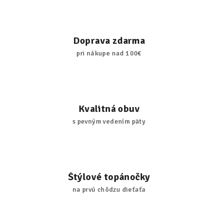
d
a
c
i
Doprava zdarma
e
pri nákupe nad 100€
p
r
v
k
y
Kvalitná obuv
v
s pevným vedením päty
ý
p
i
s
u
Štýlové topánočky
na prvú chôdzu dieťaťa