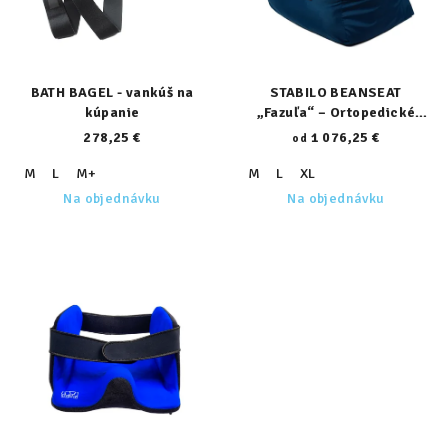
p
u
r
k
o
t
d
BATH BAGEL - vankúš na
STABILO BEANSEAT
o
kúpanie
„Fazuľa“ – Ortopedické
u
v
sedadlo
278,25 €
1 076,25 €
od
k
t
M
L
M+
M
L
XL
Na objednávku
Na objednávku
o
v