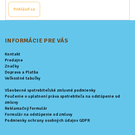
Prihlásiť sa
Z
á
p
INFORMÁCIE PRE VÁS
ä
Kontakt
t
Predajne
i
Značky
Doprava a Platba
e
Veľkostné tabuľky
Všeobecné spotrebiteľské zmluvné podmienky
Poučenie o uplatnení práva spotrebiteľa na odstúpenie od
zmluvy
Reklamačný formulár
Formulár na odstúpenie od zmluvy
Podmienky ochrany osobných údajov GDPR