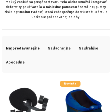
Mäkký vankúš sa prispôsobí tvaru tela alebo umožní korigovať
deformity používateľa a následne pomocou špeciálnej pumpy
získa optimálnu tvrdosť, ktorá zabezpečuje dobrú stabilizáciu a
udržanie požadovanej polohy.
R
a
Najpredávanejšie
Najlacnejšie
Najdrahšie
d
e
Abecedne
n
i
V
e
Novinka
ý
p
p
r
i
o
s
d