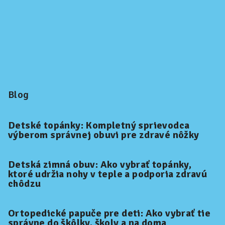
Blog
Detské topánky: Kompletný sprievodca
výberom správnej obuvi pre zdravé nôžky
Detská zimná obuv: Ako vybrať topánky,
ktoré udržia nohy v teple a podporia zdravú
chôdzu
Ortopedické papuče pre deti: Ako vybrať tie
správne do škôlky, školy a na doma