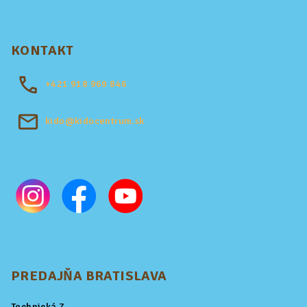
KONTAKT
+421
918 969 846
kido@kidocentrum.sk
PREDAJŇA BRATISLAVA
Technická 7