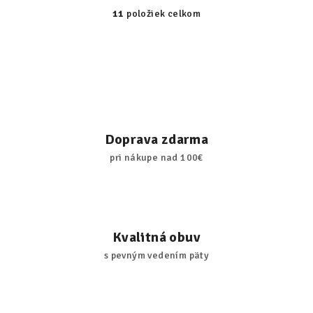
11
položiek celkom
O
v
l
á
d
a
c
i
Doprava zdarma
e
pri nákupe nad 100€
p
r
v
k
y
Kvalitná obuv
v
s pevným vedením päty
ý
p
i
s