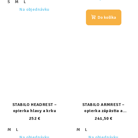
S
M
L
Na objednávku
Do košíka
STABILO HEADREST –
STABILO ARMREST –
opierka hlavy a krku
opierka zápästia a
predlaktia
252 €
241,50 €
M
L
M
L
Na objednávku
Na objednávku