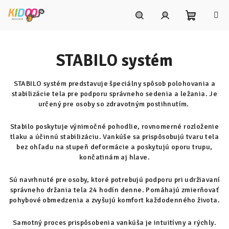
Prejsť
na
obsah
Nákupn
Hľadať
Prihlásenie
STABILO systém
košík
STABILO systém predstavuje špeciálny spôsob polohovania a
stabilizácie tela pre podporu správneho sedenia a ležania. Je
určený pre osoby so zdravotným postihnutím.
Stabilo poskytuje výnimočné pohodlie, rovnomerné rozloženie
tlaku a účinnú stabilizáciu. Vankúše sa prispôsobujú tvaru tela
bez ohľadu na stupeň deformácie a poskytujú oporu trupu,
končatinám aj hlave.
Sú navrhnuté pre osoby, ktoré potrebujú podporu pri udržiavaní
správneho držania tela 24 hodín denne. Pomáhajú zmierňovať
pohybové obmedzenia a zvyšujú komfort každodenného života.
Samotný proces prispôsobenia vankúša je intuitívny a rýchly.