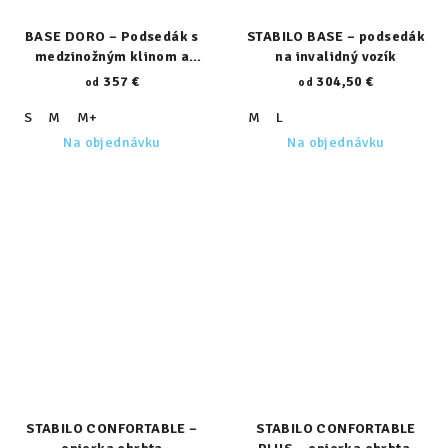
BASE DORO – Podsedák s
STABILO BASE – podsedák
medzinožným klinom a
na invalidný vozík
bočnou stabilizáciou
357 €
304,50 €
od
od
S
M
M+
M
L
Na objednávku
Na objednávku
STABILO CONFORTABLE –
STABILO CONFORTABLE