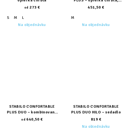
opierka chrbta
PLUS – opierka chrbta,
hlavy a trupu
273 €
451,50 €
od
S
M
L
M
Na objednávku
Na objednávku
STABILO CONFORTABLE
STABILO CONFORTABLE
PLUS DUO – kombinované
PLUS DUO HILO – sedadlo
sedadlo
640,50 €
819 €
od
Na objednávku