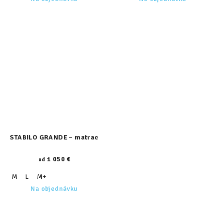
STABILO GRANDE – matrac
1 050 €
od
M
L
M+
Na objednávku