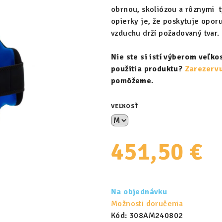
obrnou, skoliózou a rôznymi 
opierky je, že poskytuje oporu
vzduchu drží požadovaný tvar.
Nie ste si istí výberom veľk
použitia produktu?
Zarezervu
pomôžeme.
VEĽKOSŤ
451,50 €
Jednotková
cena:
Na objednávku
Možnosti doručenia
Kód:
308AM240802