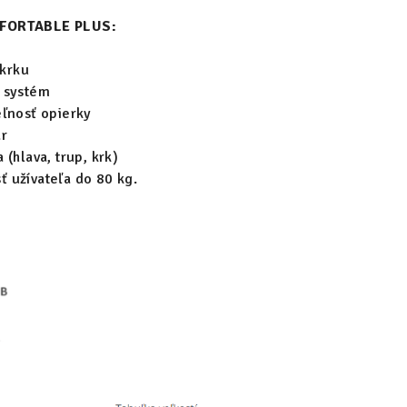
NFORTABLE PLUS:
 krku
 systém
eľnosť opierky
ar
 (hlava, trup, krk)
 užívateľa do 80 kg.