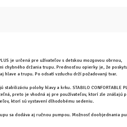
US je určená pre užívateľov s detskou mozgovou obrnou,
i chybného držania trupu. Prednosťou opierky je, že poskyt
aj hlave a trupu. Po odsatí vzduchu drží požadovaný tvar.
ú stabilizáciu polohy hlavy a krku. STABILO CONFORTABLE P
eľná, preto je vhodná aj pre používateľov, ktorí zle znášajú 
teľov, ktorí sú vystavení dlhodobému sedeniu.
 trupu sa dodáva aj ručnou pumpou. Možnosť doobjednania p