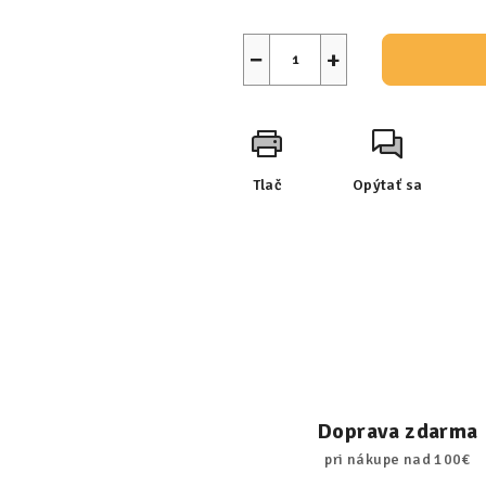
−
+
Tlač
Opýtať sa
Doprava zdarma
pri nákupe nad 100€