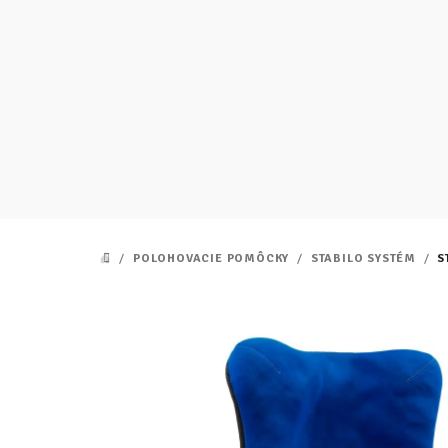
Prejsť
na
obsah
/
POLOHOVACIE POMÔCKY
/
STABILO SYSTÉM
/
S
DOMOV