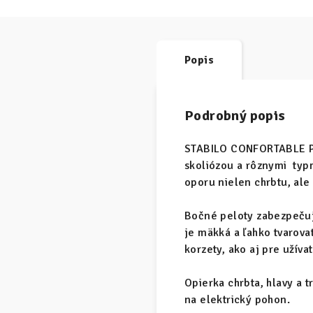
Popis
Podrobný popis
STABILO CONFORTABLE PL
skoliózou a rôznymi typm
oporu nielen chrbtu, ale 
Bočné peloty zabezpečuj
je mäkká a ľahko tvarovat
korzety, ako aj pre užíva
Opierka chrbta, hlavy a
na elektrický pohon.