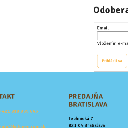
Odobera
Email
Vložením e-mai
Prihlásiť sa
TAKT
PREDAJŇA
BRATISLAVA
+421
918 969 846
Technická 7
821 04 Bratislava
kido@kidocentrum.sk