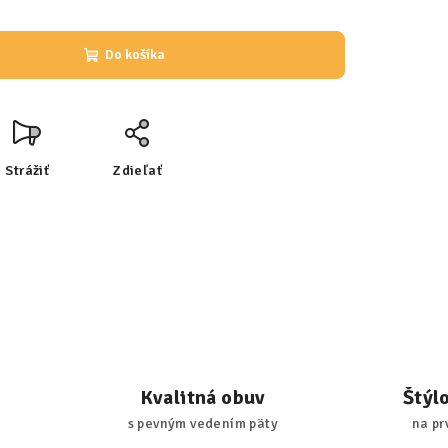
Do košíka
Strážiť
Zdieľať
Kvalitná obuv
Štýl
s pevným vedením päty
na pr