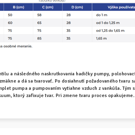
ntilu a následného naskrutkovania hadičky pumpy, polohovac
zmäkne a dá sa tvarovať. Po dosiahnutí požadovaného tvaru s
omplet pumpa a pumpovaním vytiahne vzduch z vankúša. Tým 
ákuum, ktorý zafixuje tvar. Pri zmene tvaru proces opakujeme.