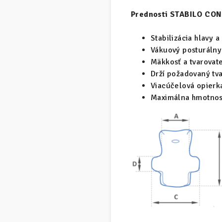
Prednosti STABILO CO
Stabilizácia hlavy a
Vákuový posturálny
Mäkkosť a tvarovat
Drží požadovaný tv
Viacúčelová opierka
Maximálna hmotnosť