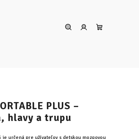
Hľadať
Prihlásenie
Nákupný
košík
ORTABLE PLUS –
, hlavy a trupu
S
je určená pre užívateľov s detskou mozgovou