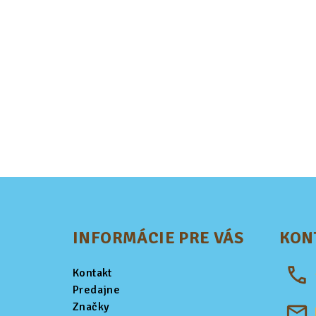
Z
á
INFORMÁCIE PRE VÁS
KON
p
ä
Kontakt
t
Predajne
Značky