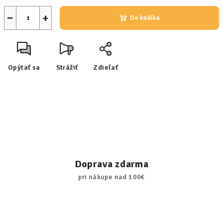
−
+
Do košíka
Opýtať sa
Strážiť
Zdieľať
Doprava zdarma
pri nákupe nad 100€