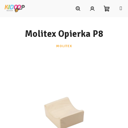
Prejsť
na
obsah
Nákupn
Hľadať
Prihlásenie
Molitex Opierka P8
košík
MOLITEX