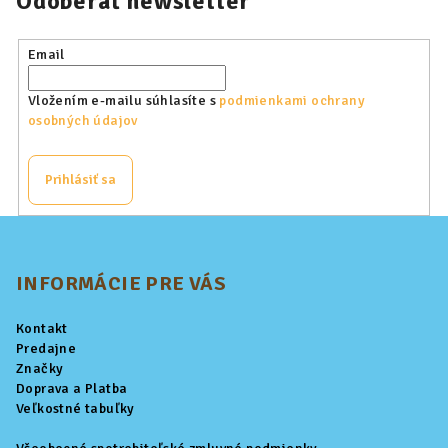
Odoberať newsletter
Email
Vložením e-mailu súhlasíte s
podmienkami ochrany
osobných údajov
Prihlásiť sa
Z
á
p
INFORMÁCIE PRE VÁS
ä
Kontakt
t
Predajne
i
Značky
Doprava a Platba
e
Veľkostné tabuľky