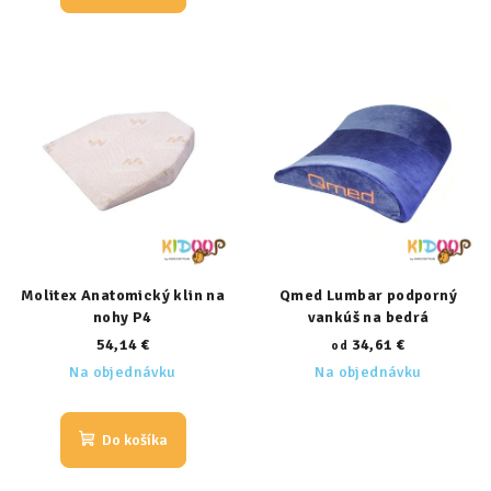
Molitex Anatomický klin na
Qmed Lumbar podporný
nohy P4
vankúš na bedrá
54,14 €
34,61 €
od
Na objednávku
Na objednávku
Do košíka