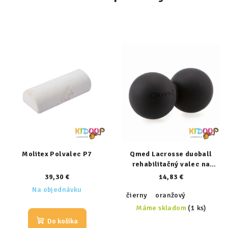
Molitex Polvalec P7
Qmed Lacrosse duoball
rehabilitačný valec na
masáž
39,30 €
14,83 €
Na objednávku
čierny
oranžový
Máme skladom
(1 ks)
Do košíka