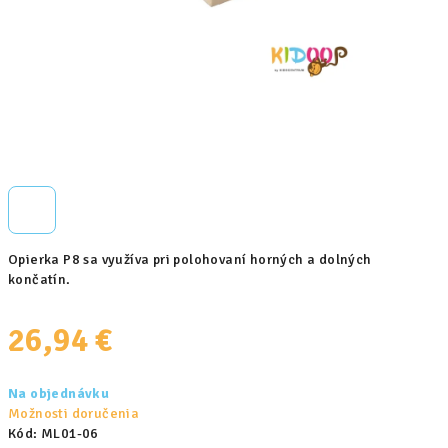
Opierka P8 sa využíva pri polohovaní horných a dolných
končatín.
26,94 €
Jednotková
Na objednávku
cena:
Možnosti doručenia
Kód:
ML01-06