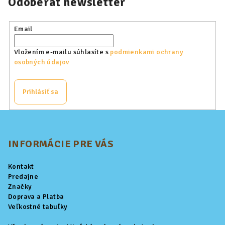
Odoberať newsletter
Email
Vložením e-mailu súhlasíte s
podmienkami ochrany
osobných údajov
Prihlásiť sa
Z
á
p
INFORMÁCIE PRE VÁS
ä
Kontakt
t
Predajne
i
Značky
Doprava a Platba
e
Veľkostné tabuľky