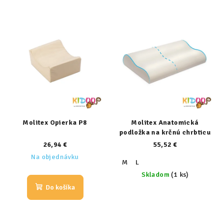
Molitex Opierka P8
Molitex Anatomická
podložka na krčnú chrbticu
26,94 €
55,52 €
Na objednávku
M
L
Skladom
(1 ks)
Do košíka