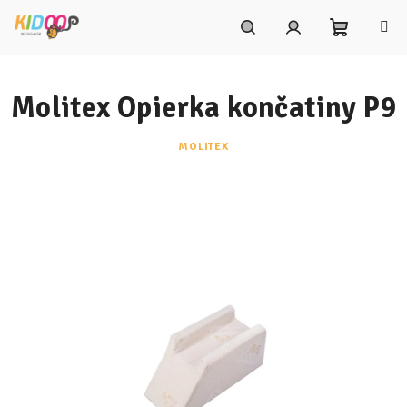
Prejsť
na
obsah
Nákupn
Hľadať
Prihlásenie
Molitex Opierka končatiny P9
košík
MOLITEX