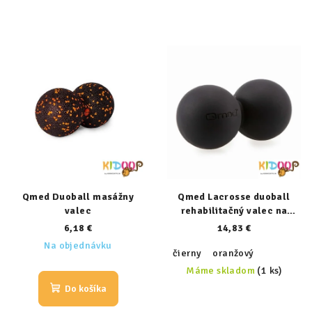
Qmed Duoball masážny
Qmed Lacrosse duoball
valec
rehabilitačný valec na
masáž
6,18 €
14,83 €
Na objednávku
čierny
oranžový
Máme skladom
(1 ks)
Do košíka