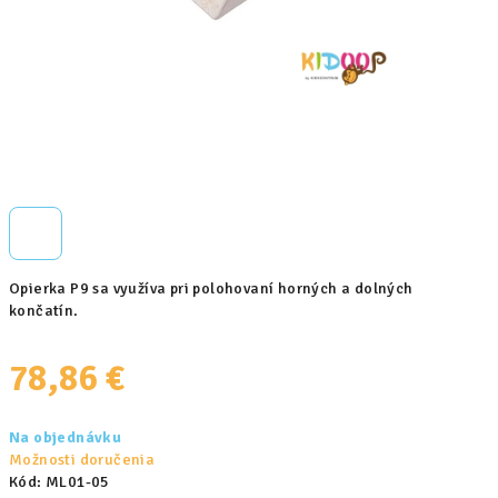
Opierka P9 sa využíva pri polohovaní horných a dolných
končatín.
78,86 €
Jednotková
Na objednávku
cena:
Možnosti doručenia
Kód:
ML01-05