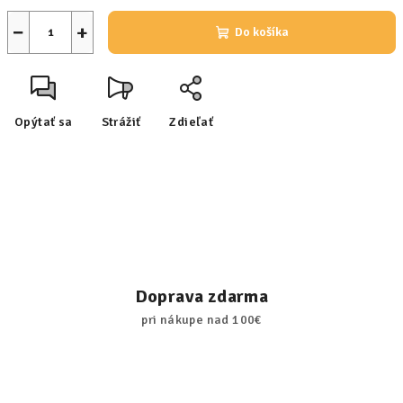
−
+
Do košíka
Opýtať sa
Strážiť
Zdieľať
Doprava zdarma
pri nákupe nad 100€