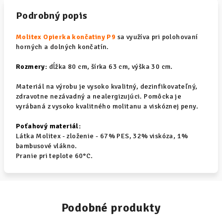
Podrobný popis
Molitex Opierka končatiny P9
sa využíva pri polohovaní
horných a dolných končatín.
Rozmery:
dĺžka 80 cm, šírka 63 cm, výška 30 cm.
Materiál na výrobu je vysoko kvalitný, dezinfikovateľný,
zdravotne nezávadný a nealergizujúci. Pomôcka je
vyrábaná z vysoko kvalitného molitanu a viskóznej peny.
Poťahový materiál:
Látka Molitex - zloženie - 67% PES, 32% viskóza, 1%
bambusové vlákno.
Pranie pri teplote 60°
C.
Podobné produkty