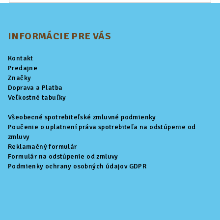
Z
á
p
INFORMÁCIE PRE VÁS
ä
Kontakt
t
Predajne
i
Značky
Doprava a Platba
e
Veľkostné tabuľky
Všeobecné spotrebiteľské zmluvné podmienky
Poučenie o uplatnení práva spotrebiteľa na odstúpenie od
zmluvy
Reklamačný formulár
Formulár na odstúpenie od zmluvy
Podmienky ochrany osobných údajov GDPR