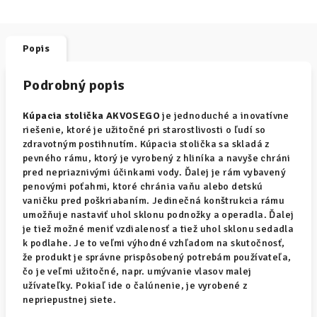
Popis
Podrobný popis
Kúpacia stolička AKVOSEGO
je jednoduché a inovatívne
riešenie, ktoré je užitočné pri starostlivosti o ľudí so
zdravotným postihnutím. Kúpacia stolička sa skladá z
pevného rámu, ktorý je vyrobený z hliníka a navyše chráni
pred nepriaznivými účinkami vody. Ďalej je rám vybavený
penovými poťahmi, ktoré chránia vaňu alebo detskú
vaničku pred poškriabaním. Jedinečná konštrukcia rámu
umožňuje nastaviť uhol sklonu podnožky a operadla. Ďalej
je tiež možné meniť vzdialenosť a tiež uhol sklonu sedadla
k podlahe. Je to veľmi výhodné vzhľadom na skutočnosť,
že produkt je správne prispôsobený potrebám používateľa,
čo je veľmi užitočné, napr. umývanie vlasov malej
užívateľky. Pokiaľ ide o čalúnenie, je vyrobené z
nepriepustnej siete.