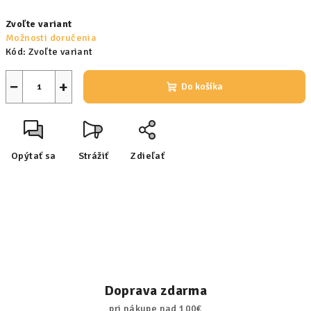
Jednotková
Zvoľte variant
cena:
Možnosti doručenia
Kód:
Zvoľte variant
−
+
Do košíka
Opýtať sa
Strážiť
Zdieľať
Doprava zdarma
pri nákupe nad 100€