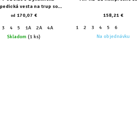
pedická vesta na trup so
zipsom
170,07 €
158,21 €
od
1
2
3
4
5
6
3
4
5
1A
2A
4A
Na objednávku
Skladom
(1 ks)