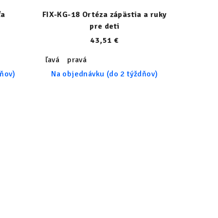
ťa
FIX-KG-18 Ortéza zápästia a ruky
pre deti
43,51 €
ľavá
pravá
dňov)
Na objednávku (do 2 týždňov)