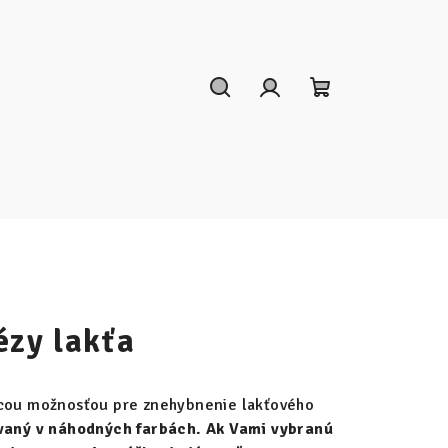
Hľadať
Prihlásenie
Nákupný
košík
ézy lakťa
úcou možnosťou pre znehybnenie lakťového
vaný v náhodných farbách. Ak Vami vybranú