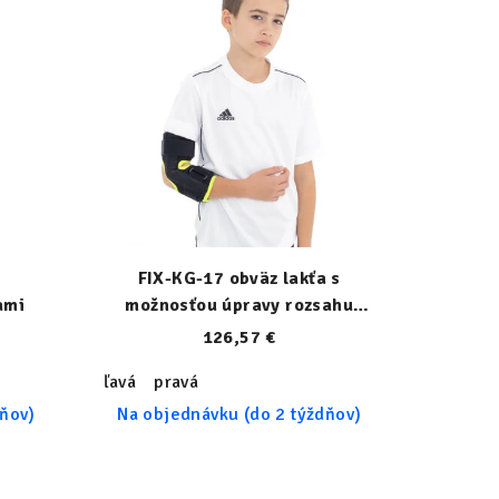
FIX-KG-17 obväz lakťa s
ami
možnosťou úpravy rozsahu
pohybu
126,57 €
ľavá
pravá
dňov)
Na objednávku (do 2 týždňov)