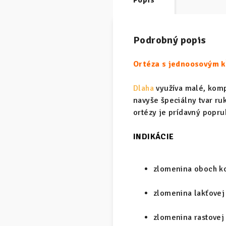
Popis
Podrobný popis
Ortéza s jednoosovým 
Dlaha
využíva malé, komp
navyše špeciálny tvar ru
ortézy je prídavný popru
INDIKÁCIE
zlomenina oboch ko
zlomenina lakťovej 
zlomenina rastovej