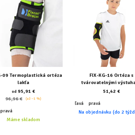
-09 Termoplastická ortéza
FIX-KG-16 Ortéza s
lakťa
tvárovatelnými výstuh
95,91 €
51,42 €
od
96,96 €
(až –1 %)
ľavá
pravá
pravá
Na objednávku (do 2 týž
Máme skladom