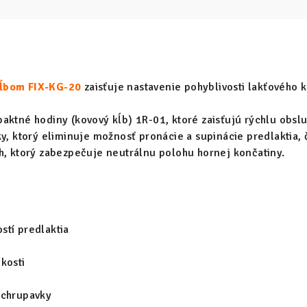
kĺbom FIX-KG-20
zaisťuje nastavenie pohyblivosti lakťového k
aktné hodiny (kovový kĺb) 1R-01, ktoré zaisťujú rýchlu obsl
ky, ktorý eliminuje možnosť pronácie a supinácie predlaktia, 
h, ktorý zabezpečuje neutrálnu polohu hornej končatiny.
stí predlaktia
kosti
 chrupavky