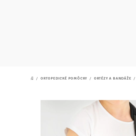
Prejsť
na
obsah
/
ORTOPEDICKÉ POMÔCKY
/
ORTÉZY A BANDÁŽE
/
DOMOV