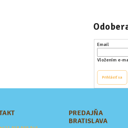
Odobera
Email
Vložením e-mai
Prihlásiť sa
TAKT
PREDAJŇA
BRATISLAVA
+421
918 969 846