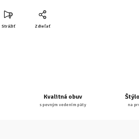
Strážiť
Zdieľať
Kvalitná obuv
Štýl
s pevným vedením päty
na pr