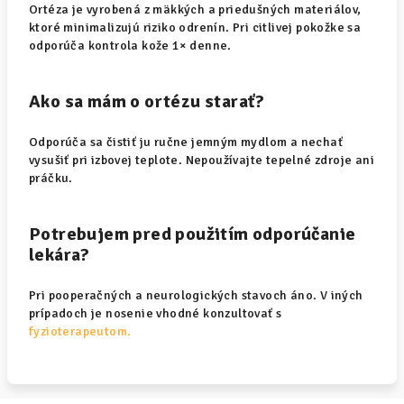
Ortéza je vyrobená z mäkkých a priedušných materiálov,
ktoré minimalizujú riziko odrenín. Pri citlivej pokožke sa
odporúča kontrola kože 1× denne.
Ako sa mám o ortézu starať?
Odporúča sa čistiť ju ručne jemným mydlom a nechať
vysušiť pri izbovej teplote. Nepoužívajte tepelné zdroje ani
práčku.
Potrebujem pred použitím odporúčanie
lekára?
Pri pooperačných a neurologických stavoch áno. V iných
prípadoch je nosenie vhodné konzultovať s
fyzioterapeutom.