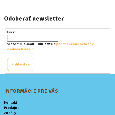
Odoberať newsletter
Email
Vložením e-mailu súhlasíte s
podmienkami ochrany
osobných údajov
Prihlásiť sa
Z
á
p
INFORMÁCIE PRE VÁS
ä
Kontakt
t
Predajne
i
Značky