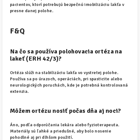
pacientov, ktorí potrebujú bezpečnú imobilizáciu lakťa v
presne danej polohe.
F&Q
Na čo sa používa polohovacia ortéza na
lakeť (ERH 42/3)?
Ortéza slúži na stabilizáciu lakťa vo vystretej polohe.
Používa sa po úrazoch, operáciách, pri spasticite alebo
neurologických poruchách, kde je potrebná kontrolovaná
extenzia.
Môžem ortézu nosiť počas dňa aj noci?
Áno, podľa odporúčania lekára alebo fyzioterapeuta.
Materiály sú ľahké a priedušné, aby bolo nosenie
pohodlné aj pri dlhšom použití.