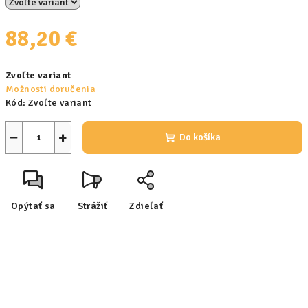
88,20 €
Jednotková
Zvoľte variant
cena:
Možnosti doručenia
Kód:
Zvoľte variant
−
+
Do košíka
Opýtať sa
Strážiť
Zdieľať