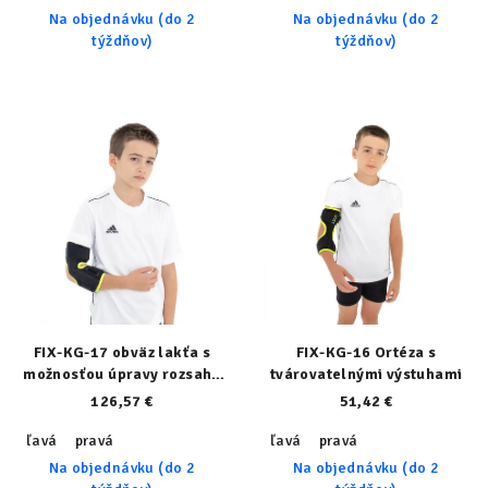
Na objednávku (do 2
Na objednávku (do 2
týždňov)
týždňov)
FIX-KG-17 obväz lakťa s
FIX-KG-16 Ortéza s
možnosťou úpravy rozsahu
tvárovatelnými výstuhami
pohybu
126,57 €
51,42 €
ľavá
pravá
ľavá
pravá
Na objednávku (do 2
Na objednávku (do 2