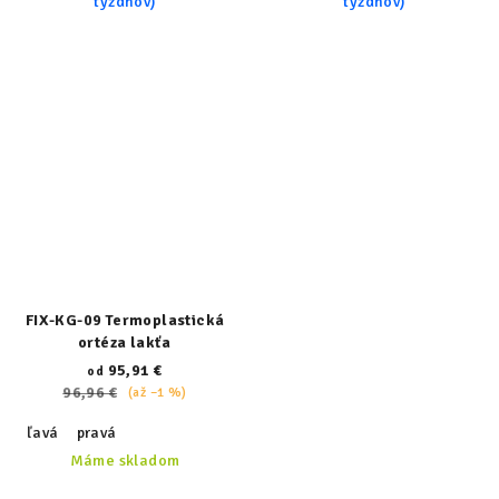
týždňov)
týždňov)
FIX-KG-09 Termoplastická
ortéza lakťa
95,91 €
od
96,96 €
(až –1 %)
ľavá
pravá
Máme skladom