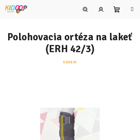
Prejsť
na
obsah
Nákupn
Hľadať
Prihlásenie
Polohovacia ortéza na lakeť
košík
(ERH 42/3)
ERHEM