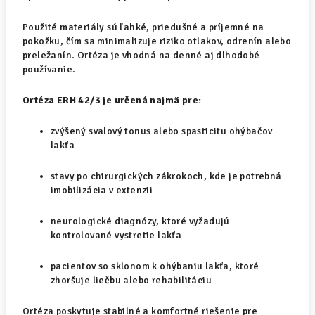
Použité materiály sú ľahké, priedušné a príjemné na
pokožku, čím sa minimalizuje riziko otlakov, odrenín alebo
preležanín. Ortéza je vhodná na denné aj dlhodobé
používanie.
Ortéza ERH 42/3 je určená najmä pre:
zvýšený svalový tonus alebo spasticitu ohýbačov
lakťa
stavy po chirurgických zákrokoch, kde je potrebná
imobilizácia v extenzii
neurologické diagnózy, ktoré vyžadujú
kontrolované vystretie lakťa
pacientov so sklonom k ohýbaniu lakťa, ktoré
zhoršuje liečbu alebo rehabilitáciu
Ortéza poskytuje stabilné a komfortné riešenie pre