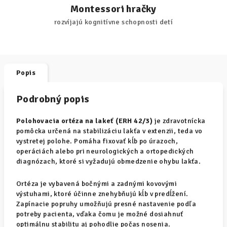
Montessori hračky
rozvíjajú kognitívne schopnosti detí
Popis
Podrobný popis
Polohovacia ortéza na lakeť (ERH 42/3)
je zdravotnícka
pomôcka určená na stabilizáciu lakťa v extenzii, teda vo
vystretej polohe. Pomáha fixovať kĺb po úrazoch,
operáciách alebo pri neurologických a ortopedických
diagnózach, ktoré si vyžadujú obmedzenie ohybu lakťa.
Ortéza je vybavená bočnými a zadnými kovovými
výstuhami, ktoré účinne znehybňujú kĺb v predĺžení.
Zapínacie popruhy umožňujú presné nastavenie podľa
potreby pacienta, vďaka čomu je možné dosiahnuť
optimálnu stabilitu aj pohodlie počas nosenia.