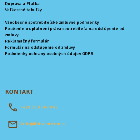
Doprava a Platba
e
Veľkostné tabuľky
Všeobecné spotrebiteľské zmluvné podmienky
Poučenie o uplatnení práva spotrebiteľa na odstúpenie od
zmluvy
Reklamačný formulár
Formulár na odstúpenie od zmluvy
Podmienky ochrany osobných údajov GDPR
KONTAKT
+421
918 969 846
kido@kidocentrum.sk