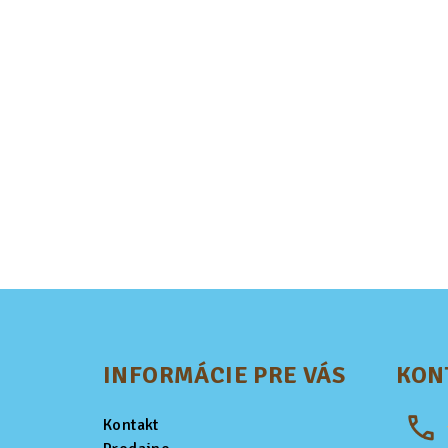
Z
á
INFORMÁCIE PRE VÁS
KON
p
ä
Kontakt