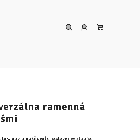
Hľadať
Prihlásenie
Nákupný
košík
verzálna ramenná
úšmi
á tak, aby umožňovala nastavenie stupňa