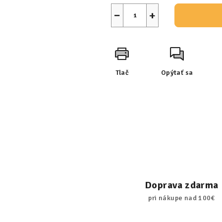
−
+
Tlač
Opýtať sa
Doprava zdarma
pri nákupe nad 100€