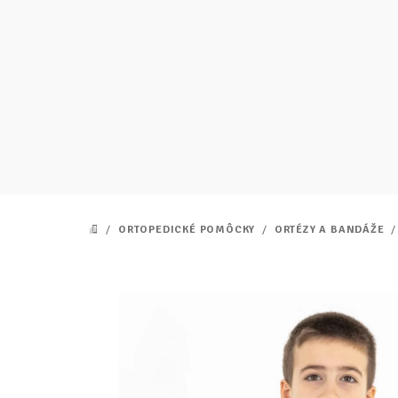
Prejsť
na
obsah
/
ORTOPEDICKÉ POMÔCKY
/
ORTÉZY A BANDÁŽE
/
DOMOV