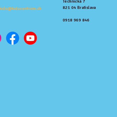
Technická 7
821 04 Bratislava
kido@kidocentrum.sk
0918 969 846