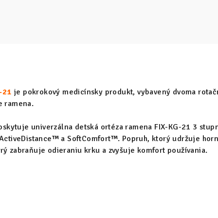
-21
je pokrokový medicínsky produkt, vybavený dvoma rotačn
ie ramena.
 poskytuje univerzálna detská ortéza ramena FIX-KG-21 3 stup
 ActiveDistance™ a SoftComfort™. Popruh, ktorý udržuje horn
rý zabraňuje odieraniu krku a zvyšuje komfort používania.