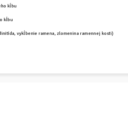
ého kĺbu
o kĺbu
dinitída, vykĺbenie ramena, zlomenina ramennej kosti)