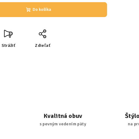
Do košíka
Strážiť
Zdieľať
Kvalitná obuv
Štýl
s pevným vedením päty
na pr