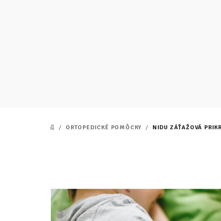
Prejsť
na
obsah
/
ORTOPEDICKÉ POMÔCKY
/
NIDU ZÁŤAŽOVÁ PRIK
DOMOV