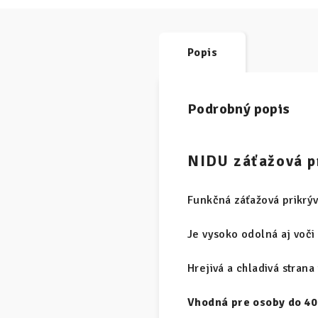
Popis
Podrobný popis
NIDU záťažová p
Funkčná záťažová prikrýv
Je vysoko odolná aj voč
Hrejivá a chladivá stran
Vhodná pre osoby do 40