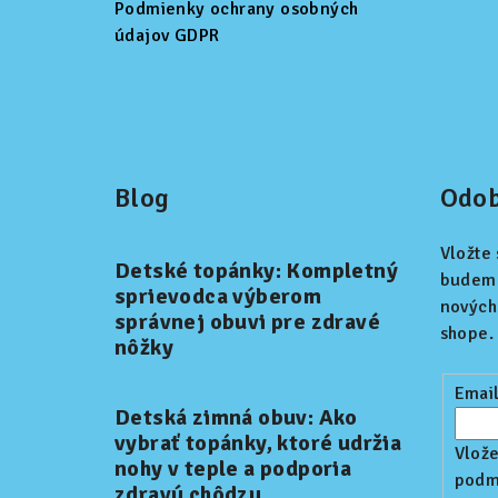
Podmienky ochrany osobných
údajov GDPR
Blog
Odob
Vložte
Detské topánky: Kompletný
budeme
sprievodca výberom
nových
správnej obuvi pre zdravé
shope.
nôžky
Emai
Detská zimná obuv: Ako
vybrať topánky, ktoré udržia
Vlože
nohy v teple a podporia
podm
zdravú chôdzu