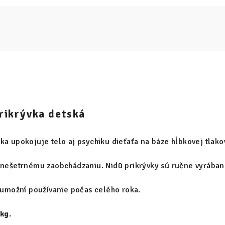
rikrývka detská
ka upokojuje telo aj psychiku dieťaťa na báze hĺbkovej tlakov
i nešetrnému zaobchádzaniu. Nidū prikrývky sú ručne vyrába
a umožní používanie počas celého roka.
kg.