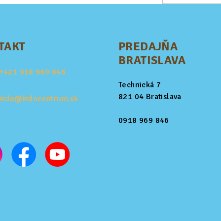
TAKT
PREDAJŇA
BRATISLAVA
+421
918 969 846
Technická 7
821 04 Bratislava
kido@kidocentrum.sk
0918 969 846