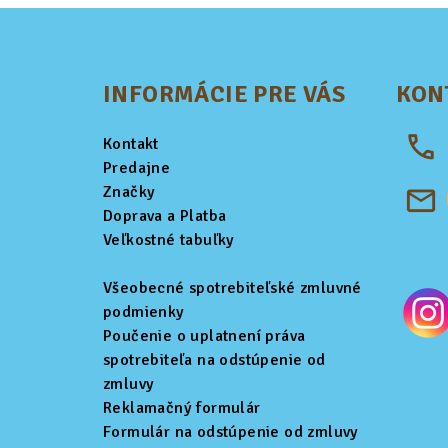
Z
á
INFORMÁCIE PRE VÁS
KON
p
ä
Kontakt
t
Predajne
Značky
i
Doprava a Platba
Veľkostné tabuľky
e
Všeobecné spotrebiteľské zmluvné
podmienky
Poučenie o uplatnení práva
spotrebiteľa na odstúpenie od
zmluvy
Reklamačný formulár
Formulár na odstúpenie od zmluvy