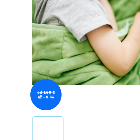
od 169 €
až –8 %