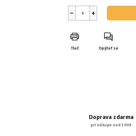
−
+
Tlač
Opýtať sa
Doprava zdarma
pri nákupe nad 100€