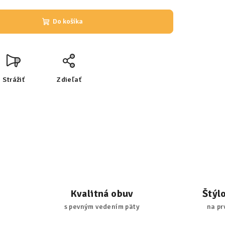
Do košíka
Strážiť
Zdieľať
Kvalitná obuv
Štýl
s pevným vedením päty
na pr