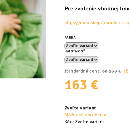
Pre zvolenie vhodnej hmo
https://nidu.shop/poradca-s-
FARBA
HMOTNOSŤ
štandardná cena:
od 169 €
až
163 €
Jednotková
cena:
Zvoľte variant
Možnosti doručenia
Kód:
Zvoľte variant