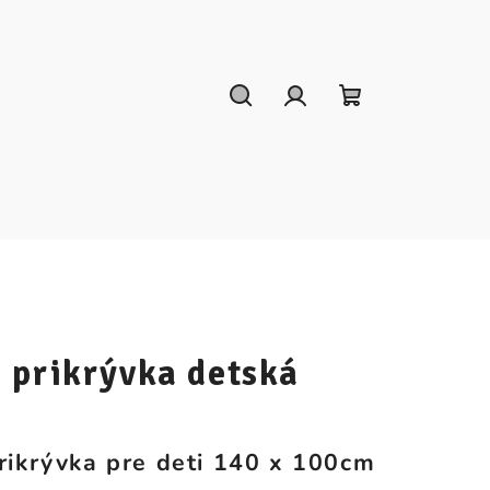
Hľadať
Prihlásenie
Nákupný
košík
 prikrývka detská
rikrývka pre deti 140 x 100cm