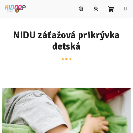
Prejsť
na
obsah
Nákupn
Hľadať
Prihlásenie
NIDU záťažová prikrývka
košík
detská
NIDU