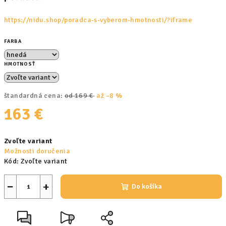
https://nidu.shop/poradca-s-vyberom-hmotnosti/?iframe
FARBA
HMOTNOSŤ
štandardná cena:
od 169 €
až –8 %
163 €
Jednotková
Zvoľte variant
cena:
Možnosti doručenia
Kód:
Zvoľte variant
−
+
Do košíka