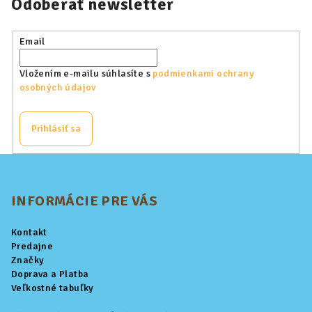
Odoberať newsletter
Email
Vložením e-mailu súhlasíte s
podmienkami ochrany
osobných údajov
Prihlásiť sa
Z
á
p
INFORMÁCIE PRE VÁS
ä
Kontakt
t
Predajne
i
Značky
Doprava a Platba
e
Veľkostné tabuľky