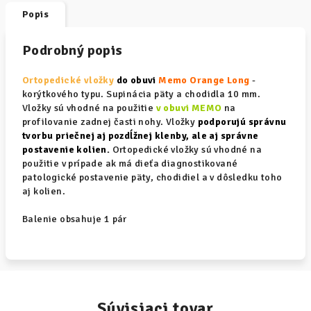
Popis
Podrobný popis
Ortopedické vložky
do obuvi
Memo Orange Long
-
korýtkového typu. Supinácia päty a chodidla 10 mm.
Vložky sú vhodné na použitie
v obuvi MEMO
na
profilovanie zadnej časti nohy. Vložky
podporujú správnu
tvorbu priečnej aj pozdĺžnej klenby, ale aj správne
postavenie kolien.
Ortopedické vložky sú vhodné na
použitie v prípade ak má dieťa diagnostikované
patologické postavenie päty, chodidiel a v dôsledku toho
aj kolien.
Balenie obsahuje 1 pár
Súvisiaci tovar