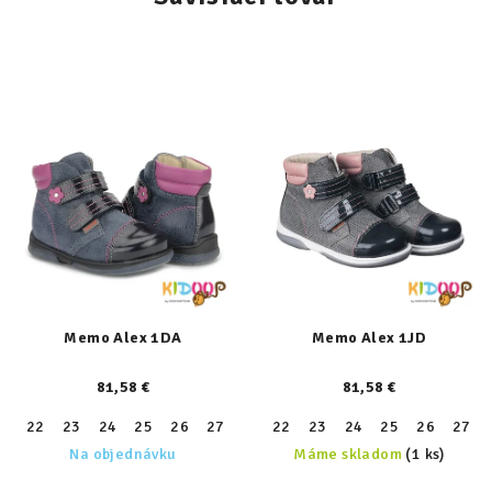
Memo Alex 1DA
Memo Alex 1JD
81,58 €
81,58 €
22
23
24
25
26
27
28
22
29
23
30
24
31
25
26
27
Na objednávku
Máme skladom
(1 ks)