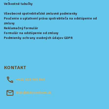
e
Veľkostné tabuľky
Všeobecné spotrebiteľské zmluvné podmienky
Poučenie o uplatnení práva spotrebiteľa na odstúpenie od
zmluvy
Reklamačný formulár
Formulár na odstúpenie od zmluvy
Podmienky ochrany osobných údajov GDPR
KONTAKT
+421
918 969 846
kido@kidocentrum.sk