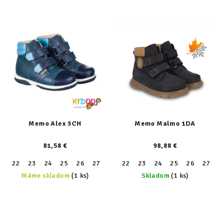
Memo Alex 3CH
Memo Malmo 1DA
81,58 €
98,88 €
22
23
24
25
26
27
28
22
29
23
30
24
31
25
26
27
Máme skladom
(1 ks)
Skladom
(1 ks)