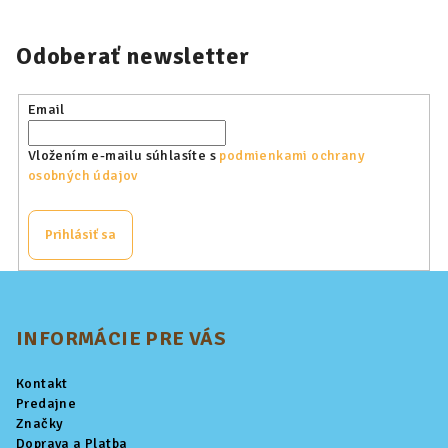
Odoberať newsletter
Email
Vložením e-mailu súhlasíte s
podmienkami ochrany
osobných údajov
Prihlásiť sa
Z
á
p
INFORMÁCIE PRE VÁS
ä
Kontakt
t
Predajne
i
Značky
Doprava a Platba