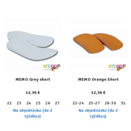
MEMO Grey short
MEMO Orange Short
12,36 €
12,36 €
22
23
24
25
26
27
28
22-24
29
30
25-27
31
32
28-30
33
31-3
34
Na objednávku (do 2
Na objednávku (do 2
týždňov)
týždňov)