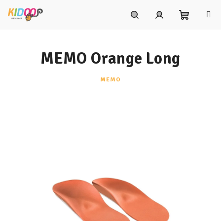
Prejsť
na
obsah
Nákupn
Hľadať
Prihlásenie
MEMO Orange Long
košík
MEMO