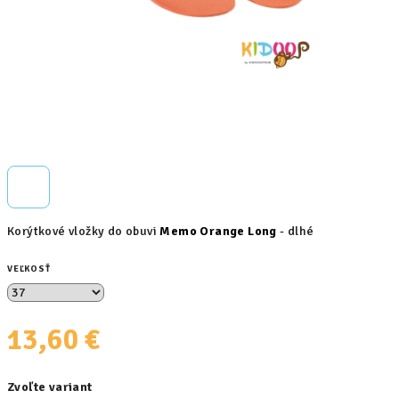
Korýtkové vložky do obuvi
Memo Orange Long
- dlhé
VEĽKOSŤ
13,60 €
Jednotková
Zvoľte variant
cena: