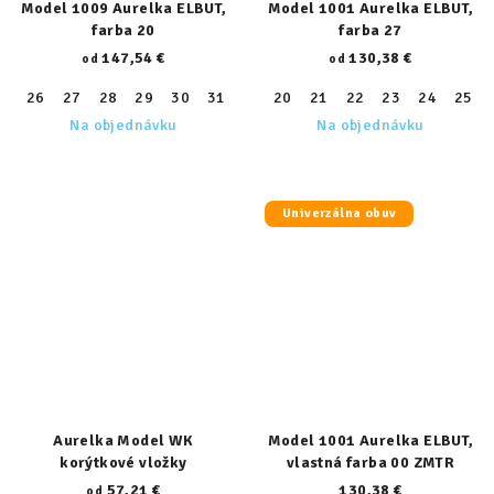
Model 1009 Aurelka ELBUT,
Model 1001 Aurelka ELBUT,
farba 20
farba 27
147,54 €
130,38 €
od
od
26
27
28
29
30
31
32
20
33
21
34
22
35
23
36
24
37
25
38
Na objednávku
Na objednávku
Univerzálna obuv
Aurelka Model WK
Model 1001 Aurelka ELBUT,
korýtkové vložky
vlastná farba 00 ZMTR
57,21 €
130,38 €
od