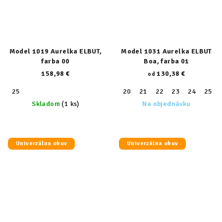
Model 1019 Aurelka ELBUT,
Model 1031 Aurelka ELBUT
farba 00
Boa, farba 01
158,98 €
130,38 €
od
25
20
21
22
23
24
25
Skladom
(1 ks)
Na objednávku
Univerzálna obuv
Univerzálna obuv