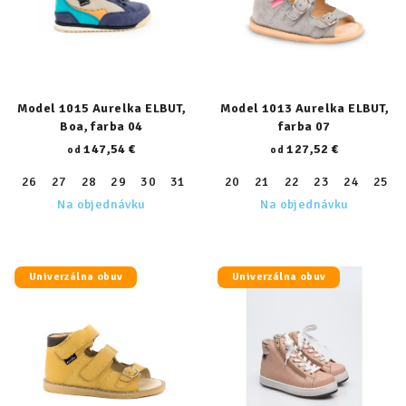
s
d
p
u
r
k
o
t
d
Model 1015 Aurelka ELBUT,
Model 1013 Aurelka ELBUT,
o
Boa, farba 04
farba 07
u
v
147,54 €
127,52 €
od
od
k
t
26
27
28
29
30
31
32
20
33
21
34
22
35
23
36
24
37
25
38
Na objednávku
Na objednávku
o
v
Univerzálna obuv
Univerzálna obuv