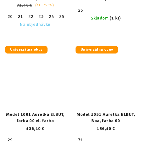
71,40 €
(až –35 %)
25
20
21
22
23
24
25
26
27
28
29
30
31
32
Skladom
(1 ks)
Na objednávku
Univerzálna obuv
Univerzálna obuv
Model 1001 Aurelka ELBUT,
Model 1051 Aurelka ELBUT,
farba 00 vl. farba
Boa, farba 00
136,10 €
136,10 €
29
31