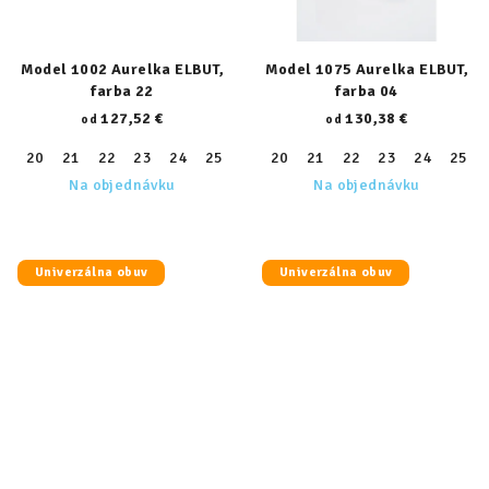
Model 1002 Aurelka ELBUT,
Model 1075 Aurelka ELBUT,
farba 22
farba 04
127,52 €
130,38 €
od
od
20
21
22
23
24
25
26
20
27
21
28
22
29
23
30
24
31
25
32
Na objednávku
Na objednávku
Univerzálna obuv
Univerzálna obuv