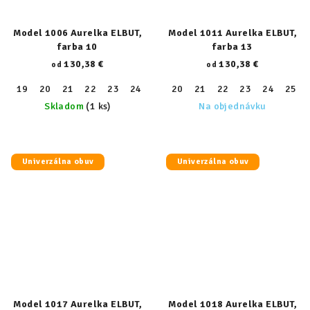
Model 1006 Aurelka ELBUT,
Model 1011 Aurelka ELBUT,
farba 10
farba 13
130,38 €
130,38 €
od
od
19
20
21
22
23
24
25
20
26
21
27
22
28
23
29
24
30
25
31
Skladom
(1 ks)
Na objednávku
Univerzálna obuv
Univerzálna obuv
Model 1017 Aurelka ELBUT,
Model 1018 Aurelka ELBUT,