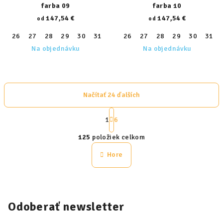
farba 09
farba 10
147,54 €
147,54 €
od
od
26
27
28
29
30
31
32
26
33
27
34
28
35
29
36
30
37
31
38
Na objednávku
Na objednávku
Načítať 24 ďalších
S
t
1
6
O
r
125
položiek celkom
á
v
n
l
Hore
k
á
o
d
v
a
a
n
c
Odoberať newsletter
i
i
e
e