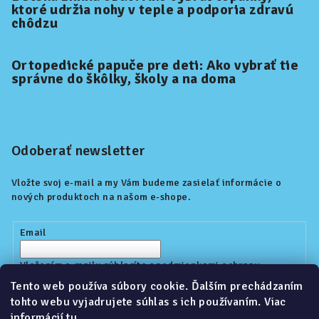
ktoré udržia nohy v teple a podporia zdravú
chôdzu
Ortopedické papuče pre deti: Ako vybrať tie
správne do škôlky, školy a na doma
Odoberať newsletter
Vložte svoj e-mail a my Vám budeme zasielať informácie o
nových produktoch na našom e-shope.
Email
Vložením e-mailu súhlasíte s
podmienkami ochrany
osobných údajov
Tento web používa súbory cookie. Ďalším prechádzaním
tohto webu vyjadrujete súhlas s ich používaním. Viac
informácií
tu
.