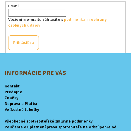
p
Email
r
v
Vložením e-mailu súhlasíte s
podmienkami ochrany
k
osobných údajov
y
v
Prihlásiť sa
ý
p
Z
i
á
s
p
INFORMÁCIE PRE VÁS
u
ä
Kontakt
t
Predajne
i
Značky
Doprava a Platba
e
Veľkostné tabuľky
Všeobecné spotrebiteľské zmluvné podmienky
Poučenie o uplatnení práva spotrebiteľa na odstúpenie od