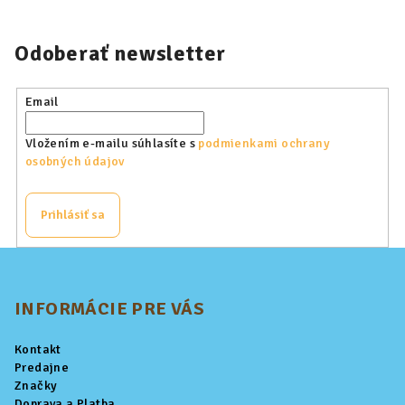
Odoberať newsletter
Email
Vložením e-mailu súhlasíte s
podmienkami ochrany
osobných údajov
Prihlásiť sa
Z
á
p
INFORMÁCIE PRE VÁS
ä
Kontakt
t
Predajne
i
Značky
Doprava a Platba