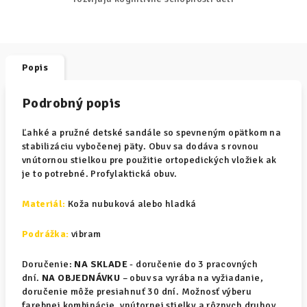
Popis
Podrobný popis
Ľahké a pružné detské sandále so spevneným opätkom na
stabilizáciu vybočenej päty. Obuv sa dodáva s rovnou
vnútornou stielkou pre použitie ortopedických vložiek ak
je to potrebné. Profylaktická obuv.
Materiál
:
Koža nubuková alebo hladká
Podrážka:
vibram
Doručenie:
NA SKLADE
- doručenie do 3 pracovných
dní.
NA OBJEDNÁVKU
– obuv sa vyrába na vyžiadanie,
doručenie môže presiahnuť 30 dní. Možnosť výberu
farebnej kombinácie, vnútornej stielky a rôznych druhov