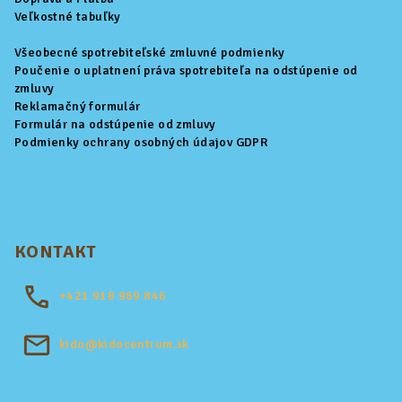
e
Veľkostné tabuľky
Všeobecné spotrebiteľské zmluvné podmienky
Poučenie o uplatnení práva spotrebiteľa na odstúpenie od
zmluvy
Reklamačný formulár
Formulár na odstúpenie od zmluvy
Podmienky ochrany osobných údajov GDPR
KONTAKT
+421
918 969 846
kido@kidocentrum.sk