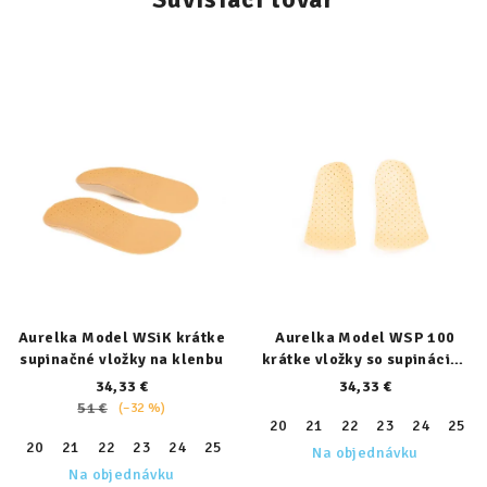
Aurelka Model WSiK krátke
Aurelka Model WSP 100
supinačné vložky na klenbu
krátke vložky so supináciou
päty
34,33 €
34,33 €
51 €
(–32 %)
20
21
22
23
24
25
20
21
22
23
24
25
26
27
28
29
30
31
32
Na objednávku
Na objednávku