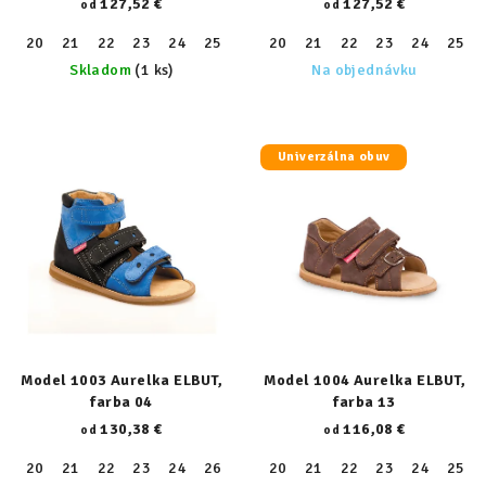
127,52 €
127,52 €
od
od
20
21
22
23
24
25
26
20
27
21
28
22
29
23
30
24
31
25
32
Skladom
(1 ks)
Na objednávku
Univerzálna obuv
Model 1003 Aurelka ELBUT,
Model 1004 Aurelka ELBUT,
farba 04
farba 13
130,38 €
116,08 €
od
od
20
21
22
23
24
26
27
20
28
21
29
22
30
23
31
24
32
25
33