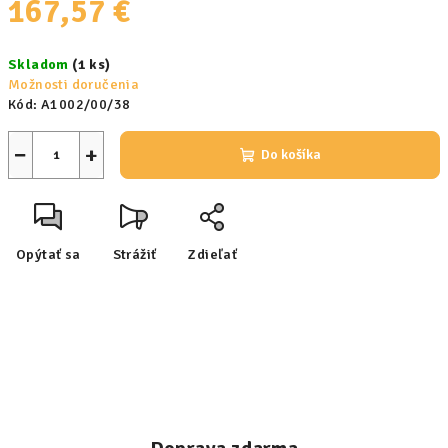
167,57 €
Jednotková
Skladom
(1 ks)
cena:
Možnosti doručenia
Kód:
A1002/00/38
−
+
Do košíka
Opýtať sa
Strážiť
Zdieľať