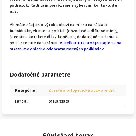
podrážok. Radi vám pomôžeme s výberom, kontaktujte
nás.
Ak máte záujem o výrobu obuvi na mieru na základe
individuálnych mier a potrieb (obvodové a dĺžkové miery,
špeciálne korekcie dĺžky končatín, dodatočné stuženie a
pod.) prejdite na stránku:
AurelkaORTO a objednajte sa na
stretnutie ohľadne odobratia merných podkladov
.
Dodatočné parametre
Kategória
:
Zdravá a ortopedická obuv pre deti
Farba
:
biela/zlatá
Súvisiaci tovar