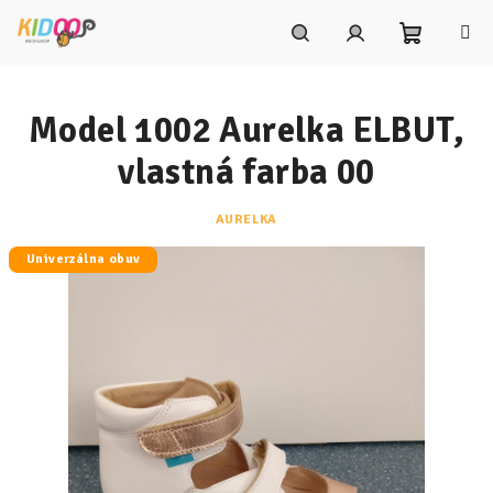
Prejsť
na
obsah
Nákupn
Hľadať
Prihlásenie
Model 1002 Aurelka ELBUT,
košík
vlastná farba 00
AURELKA
Univerzálna obuv