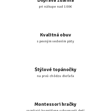
Doprava zdarma
pri nákupe nad 100€
Kvalitná obuv
s pevným vedením päty
Štýlové topánočky
na prvú chôdzu dieťaťa
Montessori hračky
rozvíjajú kognitívne schopnosti detí