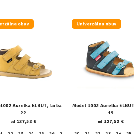
erzálna obuv
Univerzálna obuv
1002 Aurelka ELBUT, farba
Model 1002 Aurelka ELBUT
22
19
127,52 €
127,52 €
od
od
1
30
22
31
23
32
24
33
25
34
26
35
27
36
28
20
37
29
21
38
30
22
39
31
23
32
24
33
25