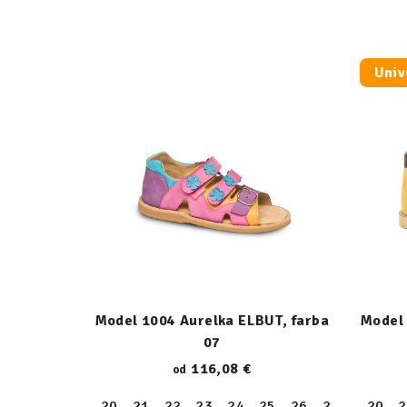
Univ
Model 1004 Aurelka ELBUT, farba
Model 
07
116,08 €
od
20
21
22
23
24
25
26
27
28
20
29
2