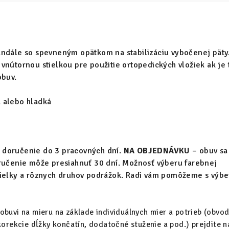
andále so spevneným opätkom na stabilizáciu vybočenej päty
vnútornou stielkou pre použitie ortopedických vložiek ak je 
obuv.
 alebo hladká
 doručenie do 3 pracovných dní.
NA OBJEDNÁVKU
– obuv sa
oručenie môže presiahnuť 30 dní. Možnosť výberu farebnej
tielky a rôznych druhov podrážok. Radi vám pomôžeme s výb
obuvi na mieru na základe individuálnych mier a potrieb (obvo
korekcie dĺžky končatín, dodatočné stuženie a pod.) prejdite n