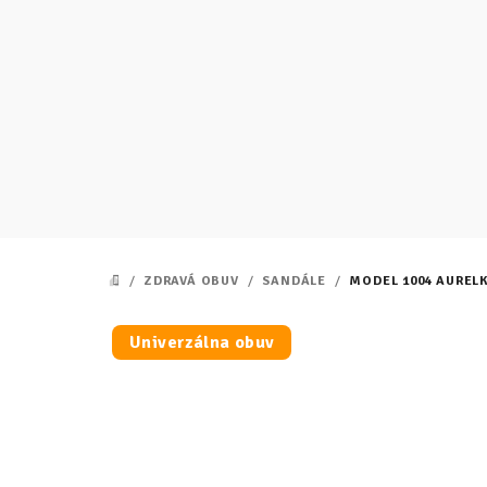
Prejsť
na
obsah
/
ZDRAVÁ OBUV
/
SANDÁLE
/
MODEL 1004 AURELK
DOMOV
Univerzálna obuv