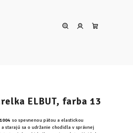
Hľadať
Prihlásenie
Nákupný
košík
relka ELBUT, farba 13
 1004
so spevnenou pätou a elastickou
a starajú sa o udržanie chodidla v správnej