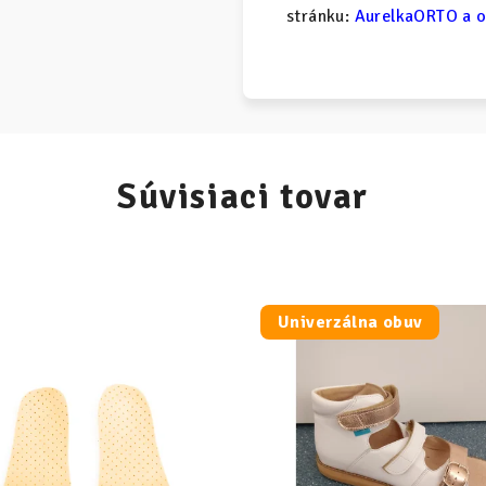
stránku:
AurelkaORTO a o
Súvisiaci tovar
Univerzálna obuv