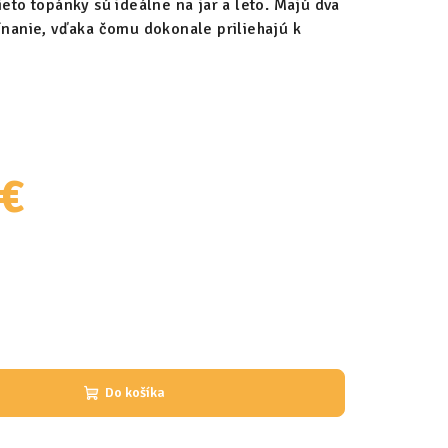
ieto topánky sú ideálne na jar a leto. Majú dva
pínanie, vďaka čomu dokonale priliehajú k
 €
Do košíka