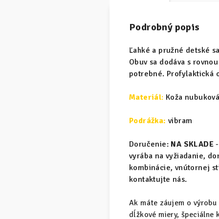
Podrobný popis
Ľahké a pružné detské s
Obuv sa dodáva s rovnou 
potrebné. Profylaktická 
Materiál
:
Koža nubuková
Podrážka:
vibram
Doručenie:
NA SKLADE
-
vyrába na vyžiadanie, d
kombinácie, vnútornej s
kontaktujte nás.
Ak máte záujem o výrobu 
dĺžkové miery, špeciálne 