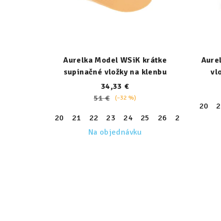
Aurelka Model WSiK krátke
Aure
supinačné vložky na klenbu
vl
34,33 €
51 €
(–32 %)
20
2
20
21
22
23
24
25
26
27
28
29
Na objednávku