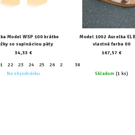
lka Model WSP 100 krátke
Model 1002 Aurelka EL
ožky so supináciou päty
vlastná farba 00
34,33 €
167,57 €
1
22
23
24
25
26
27
28
38
29
30
31
32
33
30
31
32
33
34
35
36
37
38
39
Na objednávku
Skladom
(1 ks)