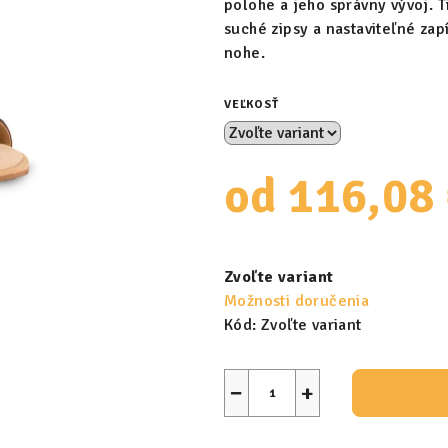
polohe a jeho správny vývoj. T
suché zipsy a nastaviteľné za
nohe.
VEĽKOSŤ
od
116,08
Jednotková
cena:
Zvoľte variant
Možnosti doručenia
Kód:
Zvoľte variant
−
+