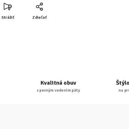
Strážiť
Zdieľať
Kvalitná obuv
Štýl
s pevným vedením päty
na pr