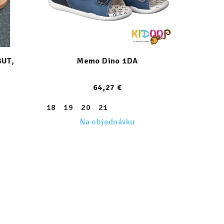
BUT,
Memo Dino 1DA
64,27 €
34
35
36
18
37
19
38
20
39
21
Na objednávku