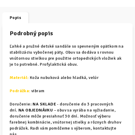
Popis
Podrobný popis
Ľahké a pružné detské sandále so spevneným opätkom na
stabilizáciu vybočenej päty. Obuv sa dodáva s rovnou
vnútornou stielkou pre použitie ortopedických vložiek ak
je to potrebné. Profylaktická obuv.
Materiál
:
Koža nubuková alebo hladká, velúr
Podrážka:
vibram
Doručenie:
NA SKLADE
- doručenie do 3 pracovných
dní.
NA OBJEDNÁVKU
– obuv sa vyrába na vyžiadanie,
doručenie môže presiahnuť 30 dní. Možnosť výberu
farebnej kombinácie, vnútornej stielky a rôznych druhov
podrážok. Radi vám pomôžeme s výberom, kontaktujte
nás.