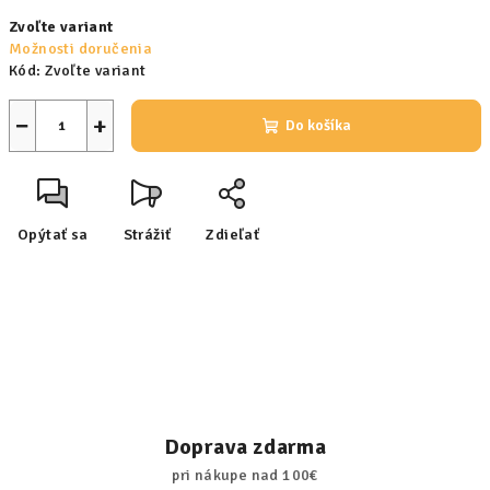
Jednotková
Zvoľte variant
cena:
Možnosti doručenia
Kód:
Zvoľte variant
−
+
Do košíka
Opýtať sa
Strážiť
Zdieľať
Doprava zdarma
pri nákupe nad 100€