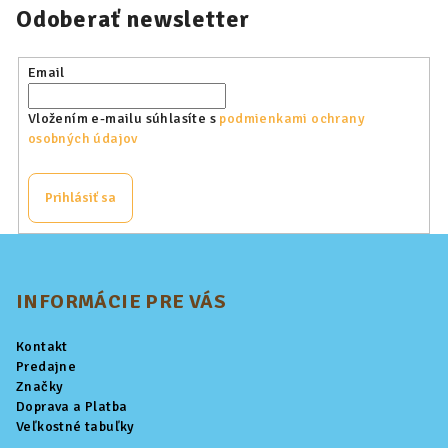
Odoberať newsletter
Email
Vložením e-mailu súhlasíte s
podmienkami ochrany
osobných údajov
Prihlásiť sa
Z
á
p
INFORMÁCIE PRE VÁS
ä
Kontakt
t
Predajne
i
Značky
Doprava a Platba
e
Veľkostné tabuľky