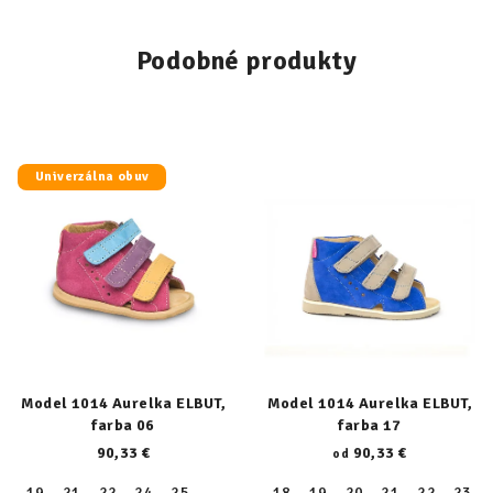
Podobné produkty
Univerzálna obuv
Model 1014 Aurelka ELBUT,
Model 1014 Aurelka ELBUT,
farba 06
farba 17
90,33 €
90,33 €
od
19
21
22
24
25
18
19
20
21
22
23