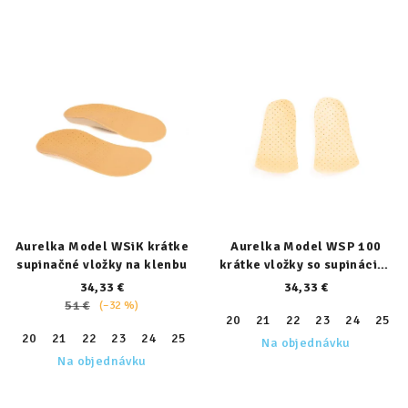
Aurelka Model WSiK krátke
Aurelka Model WSP 100
supinačné vložky na klenbu
krátke vložky so supináciou
päty
34,33 €
34,33 €
51 €
(–32 %)
20
21
22
23
24
25
20
21
22
23
24
25
26
27
28
29
30
31
32
Na objednávku
Na objednávku