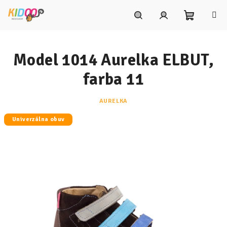
Prejsť
na
obsah
Nákupn
Hľadať
Prihlásenie
Model 1014 Aurelka ELBUT,
košík
farba 11
AURELKA
Univerzálna obuv