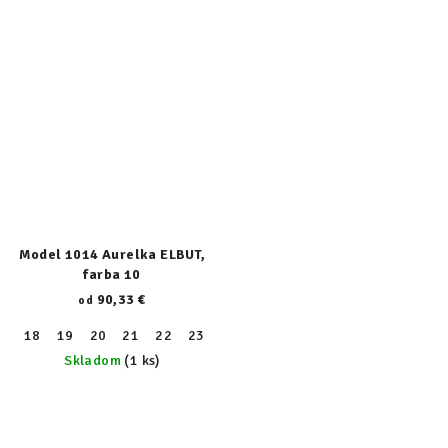
Model 1014 Aurelka ELBUT,
farba 10
90,33 €
od
18
19
20
21
22
23
24
25
26
27
28
29
30
Skladom
(1 ks)