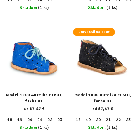
Skladom
(1 ks)
Skladom
(1 ks)
Univerzálna obuv
Model 1000 Aurelka ELBUT,
Model 1000 Aurelka ELBUT,
farba 01
farba 03
87,47 €
87,47 €
od
od
18
19
20
21
22
23
24
18
25
19
26
20
27
21
28
22
29
23
30
Skladom
(1 ks)
Skladom
(1 ks)