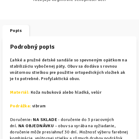
Popis
Podrobný popis
Ľahké a pružné detské sandále so spevneným opätkom na
stabilizáciu vybočenej päty. Obuv sa dodáva s rovnou
vnútornou stielkou pre použitie ortopedických vložiek ak
je to potrebné. Profylaktická obuv.
Materiál
:
Koža nubuková alebo hladká, velúr
Podrážka:
vibram
Doručenie:
NA SKLADE
- doručenie do 3 pracovných
dní.
NA OBJEDNÁVKU
– obuv sa vyrába na vyžiadanie,
doručenie môže presiahnuť 30 dní. Možnosť výberu farebnej
kombinácie, vnútornej stielky a rôznych druhov podrážok.