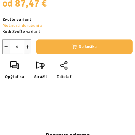
od
87,47 €
Jednotková
Zvoľte variant
cena:
Možnosti doručenia
Kód:
Zvoľte variant
−
+
Do košíka
Opýtať sa
Strážiť
Zdieľať