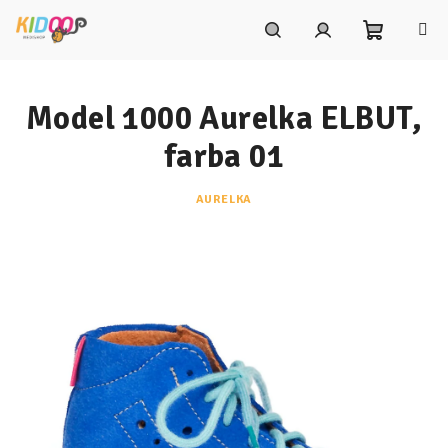
Prejsť
na
obsah
Nákupn
Hľadať
Prihlásenie
Model 1000 Aurelka ELBUT,
košík
farba 01
AURELKA