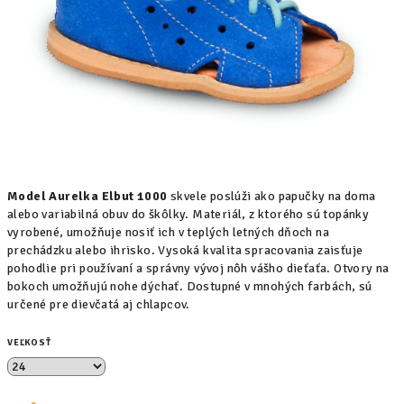
Model Aurelka Elbut 1000
skvele poslúži ako papučky na doma
alebo variabilná obuv do škôlky. Materiál, z ktorého sú topánky
vyrobené, umožňuje nosiť ich v teplých letných dňoch na
prechádzku alebo ihrisko. Vysoká kvalita spracovania zaisťuje
pohodlie pri používaní a správny vývoj nôh vášho dieťaťa. Otvory na
bokoch umožňujú nohe dýchať. Dostupné v mnohých farbách, sú
určené pre dievčatá aj chlapcov.
VEĽKOSŤ