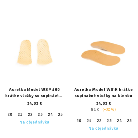
Aurelka Model WSP 100
Aurelka Model WSiK krátke
krátke vložky so supináciou
supinačné vložky na klenbu
päty
34,33 €
34,33 €
51 €
(–32 %)
20
21
22
23
24
25
26
27
28
29
30
31
32
20
21
22
23
24
25
Na objednávku
Na objednávku