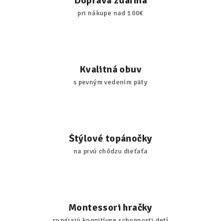
Doprava zdarma
pri nákupe nad 100€
Kvalitná obuv
s pevným vedením päty
Štýlové topánočky
na prvú chôdzu dieťaťa
Montessori hračky
rozvíjajú kognitívne schopnosti detí