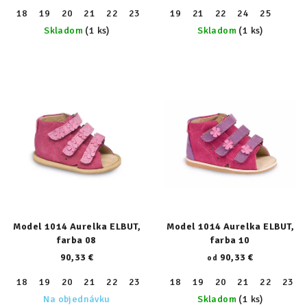
18
19
20
21
22
23
24
19
25
21
26
22
27
24
28
25
29
30
Skladom
(1 ks)
Skladom
(1 ks)
Model 1014 Aurelka ELBUT,
Model 1014 Aurelka ELBUT,
farba 08
farba 10
90,33 €
90,33 €
od
18
19
20
21
22
23
18
19
20
21
22
23
Na objednávku
Skladom
(1 ks)