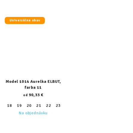
Univerzálna obuv
Model 1014 Aurelka ELBUT,
farba 11
90,33 €
od
18
19
20
21
22
23
24
25
26
27
28
29
30
Na objednávku