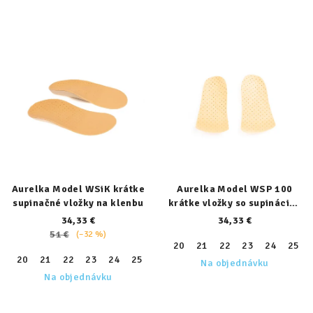
Aurelka Model WSiK krátke
Aurelka Model WSP 100
supinačné vložky na klenbu
krátke vložky so supináciou
päty
34,33 €
34,33 €
51 €
(–32 %)
20
21
22
23
24
25
20
21
22
23
24
25
26
27
28
29
30
31
32
Na objednávku
Na objednávku