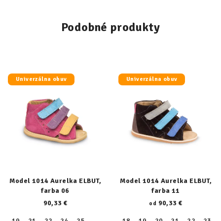
Podobné produkty
Univerzálna obuv
Univerzálna obuv
Model 1014 Aurelka ELBUT,
Model 1014 Aurelka ELBUT,
farba 06
farba 11
90,33 €
90,33 €
od
19
21
22
24
25
18
19
20
21
22
23