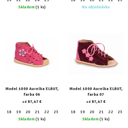
Skladom
(1 ks)
Na objednávku
Model 1000 Aurelka ELBUT,
Model 1000 Aurelka ELBUT,
farba 06
farba 07
87,47 €
87,47 €
od
od
18
19
20
21
22
23
24
18
25
19
26
20
27
21
28
22
29
23
30
Skladom
(1 ks)
Skladom
(1 ks)