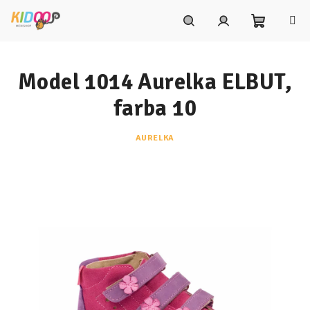
Prejsť
na
obsah
Nákupn
Hľadať
Prihlásenie
Model 1014 Aurelka ELBUT,
košík
farba 10
AURELKA