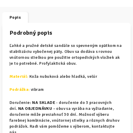
Popis
Podrobný popis
Ľahké a pružné detské sandále so spevneným opätkom na
stabilizáciu vybočenej päty. Obuv sa dodáva s rovnou
vnútornou stielkou pre použitie ortopedických vložiek ak
je to potrebné. Profylaktická obuv.
Materiál
:
Koža nubuková alebo hladká, velúr
Podrážka:
vibram
Doručenie:
NA SKLADE
- doručenie do 3 pracovných
dní.
NA OBJEDNÁVKU
– obuv sa vyrába na vyžiadanie,
doručenie môže presiahnuť 30 dní. Možnosť výberu
farebnej kombinácie, vnútornej stielky a rôznych druhov
podrážok. Radi vám pomôžeme s výberom, kontaktujte
nás.