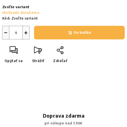
Jednotková
Zvoľte variant
cena:
Možnosti doručenia
Kód:
Zvoľte variant
−
+
Do košíka
Opýtať sa
Strážiť
Zdieľať
Doprava zdarma
pri nákupe nad 100€