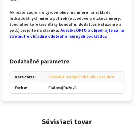
Ak máte záujem o výrobu obuvi na mieru na základe
individuálnych mier a potrieb (obvodové a dĺžkové miery,
špeciálne korekcie dĺžky končatín, dodatočné stuženie a
pod.) prejdite na stránku:
AurelkaORTO a objednajte sa na
stretnutie ohľadne odobratia merných podkladov
.
Dodatočné parametre
Kategória
:
Zdravá a ortopedická obuv pre deti
Farba
:
Fialová|Ružová
Súvisiaci tovar