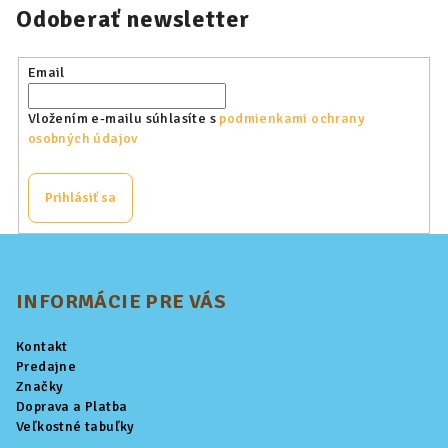
Odoberať newsletter
Email
Vložením e-mailu súhlasíte s
podmienkami ochrany
osobných údajov
Prihlásiť sa
Z
á
p
INFORMÁCIE PRE VÁS
ä
Kontakt
t
Predajne
i
Značky
Doprava a Platba
e
Veľkostné tabuľky