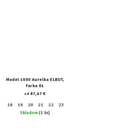
Model 1000 Aurelka ELBUT,
farba 01
87,47 €
od
18
19
20
21
22
23
24
25
26
27
28
29
30
Skladom
(1 ks)