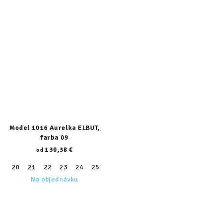
Model 1016 Aurelka ELBUT,
farba 09
130,38 €
od
20
21
22
23
24
25
26
27
28
29
30
31
32
Na objednávku