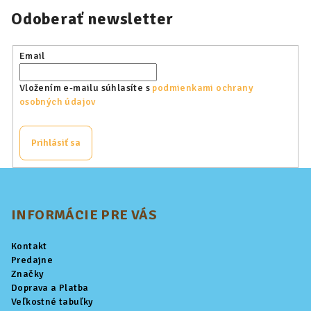
Odoberať newsletter
Email
Vložením e-mailu súhlasíte s
podmienkami ochrany
osobných údajov
Prihlásiť sa
Z
á
p
INFORMÁCIE PRE VÁS
ä
Kontakt
t
Predajne
i
Značky
Doprava a Platba
e
Veľkostné tabuľky