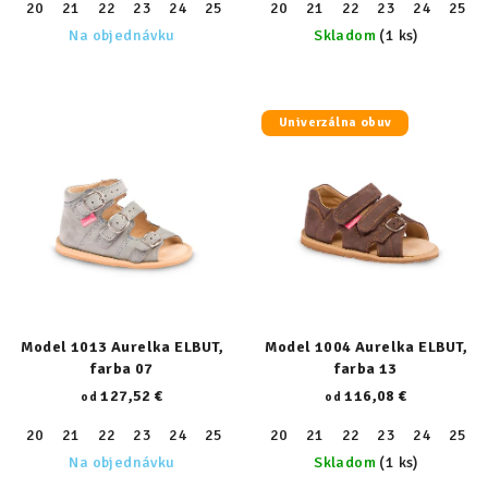
20
21
22
23
24
25
26
20
27
21
28
22
29
23
30
24
31
25
32
Na objednávku
Skladom
(1 ks)
Univerzálna obuv
Model 1013 Aurelka ELBUT,
Model 1004 Aurelka ELBUT,
farba 07
farba 13
127,52 €
116,08 €
od
od
20
21
22
23
24
25
26
20
27
21
28
22
29
23
30
24
31
25
32
Na objednávku
Skladom
(1 ks)