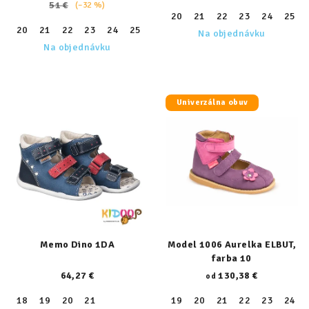
51 €
(–32 %)
20
21
22
23
24
25
20
21
22
23
24
25
26
27
28
29
30
31
32
Na objednávku
Na objednávku
Univerzálna obuv
Memo Dino 1DA
Model 1006 Aurelka ELBUT,
farba 10
64,27 €
130,38 €
od
18
19
20
21
19
20
21
22
23
24