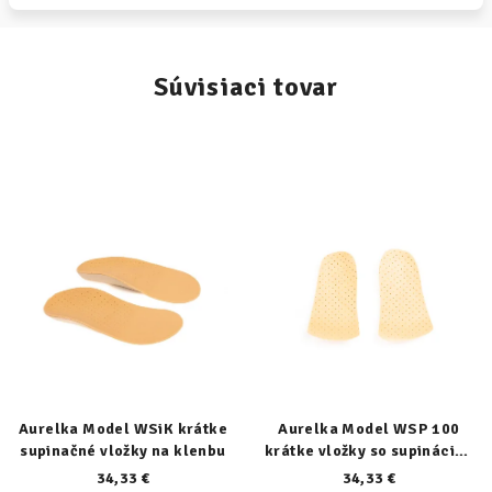
Súvisiaci tovar
Aurelka Model WSiK krátke
Aurelka Model WSP 100
supinačné vložky na klenbu
krátke vložky so supináciou
päty
34,33 €
34,33 €