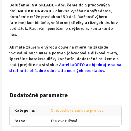
Doručenie:
NA SKLADE
- doručenie do 3 pracovných
dní.
NA OBJEDNÁVKU
– obuv sa vyrába na vyžiadanie,
doručenie môže presiahnuť 30 dní. Možnosť výberu
farebnej kombinácie, vnútornej stielky a rôznych druhov
podrážok. Radi vám pomôžeme s výberom, kontaktujte
nás.
Ak máte záujem o výrobu obuvi na mieru na základe
individuálnych mier a potrieb (obvodové a dĺžkové miery,
špeciálne korekcie dĺžky končatín, dodatočné stuženie a
pod.) prejdite na stránku:
AurelkaORTO a objednajte sa na
stretnutie ohľadne odobratia merných podkladov
.
Dodatočné parametre
Kategória
:
Ortopedické sandále pre deti
Farba
:
Fialovoružová