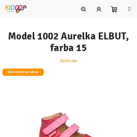
Prejsť
na
obsah
Nákupn
Hľadať
Prihlásenie
Model 1002 Aurelka ELBUT,
košík
farba 15
AURELKA
Univerzálna obuv