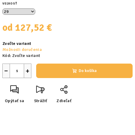
VEĽKOSŤ
od
127,52 €
Jednotková
Zvoľte variant
cena:
Možnosti doručenia
Kód:
Zvoľte variant
−
+
Do košíka
Opýtať sa
Strážiť
Zdieľať