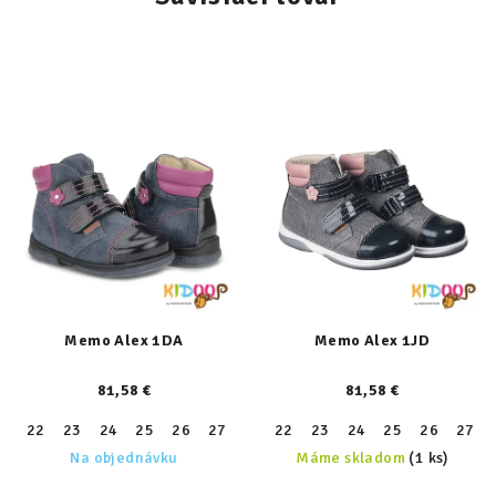
Memo Alex 1DA
Memo Alex 1JD
81,58 €
81,58 €
22
23
24
25
26
27
28
22
29
23
30
24
31
25
26
27
Na objednávku
Máme skladom
(1 ks)