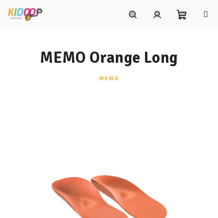
Prejsť
na
obsah
Nákupn
Hľadať
Prihlásenie
MEMO Orange Long
košík
MEMO