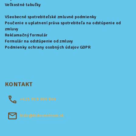
e
Veľkostné tabuľky
Všeobecné spotrebiteľské zmluvné podmienky
Poučenie o uplatnení práva spotrebiteľa na odstúpenie od
zmluvy
Reklamačný formulár
Formulár na odstúpenie od zmluvy
Podmienky ochrany osobných údajov GDPR
KONTAKT
+421
918 969 846
kido@kidocentrum.sk