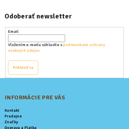
Odoberať newsletter
Email
Vložením e-mailu súhlasíte s
podmienkami ochrany
osobných údajov
Prihlásiť sa
Z
á
p
INFORMÁCIE PRE VÁS
ä
Kontakt
t
Predajne
i
Značky
Doprava a Platba