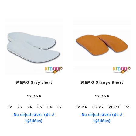
MEMO Grey short
MEMO Orange Short
12,36 €
12,36 €
22
23
24
25
26
27
28
22-24
29
30
25-27
31
32
28-30
33
31-3
34
Na objednávku (do 2
Na objednávku (do 2
týždňov)
týždňov)