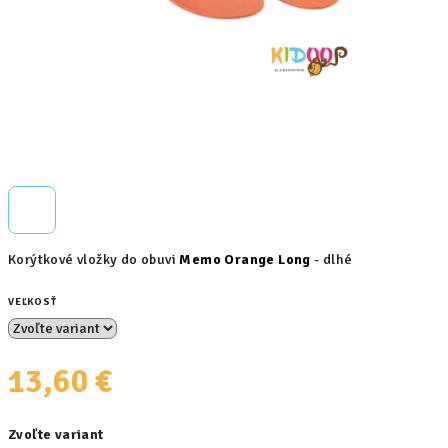
Korýtkové vložky do obuvi
Memo Orange Long
- dlhé
VEĽKOSŤ
13,60 €
Jednotková
Zvoľte variant
cena: