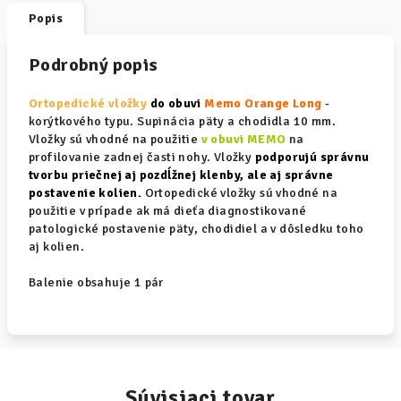
Popis
Podrobný popis
Ortopedické vložky
do obuvi
Memo Orange Long
-
korýtkového typu. Supinácia päty a chodidla 10 mm.
Vložky sú vhodné na použitie
v obuvi MEMO
na
profilovanie zadnej časti nohy. Vložky
podporujú správnu
tvorbu priečnej aj pozdĺžnej klenby, ale aj správne
postavenie kolien.
Ortopedické vložky sú vhodné na
použitie v prípade ak má dieťa diagnostikované
patologické postavenie päty, chodidiel a v dôsledku toho
aj kolien.
Balenie obsahuje 1 pár
Súvisiaci tovar