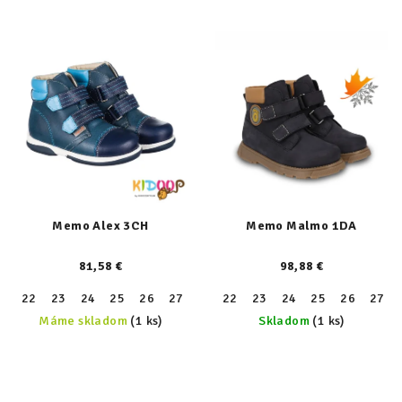
Memo Alex 3CH
Memo Malmo 1DA
81,58 €
98,88 €
22
23
24
25
26
27
28
22
29
23
30
24
31
25
26
27
Máme skladom
(1 ks)
Skladom
(1 ks)