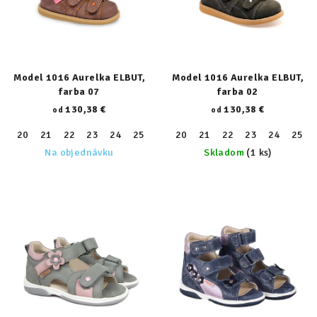
Model 1016 Aurelka ELBUT,
Model 1016 Aurelka ELBUT,
farba 07
farba 02
130,38 €
130,38 €
od
od
20
21
22
23
24
25
26
20
27
21
28
22
29
23
30
24
31
25
32
Na objednávku
Skladom
(1 ks)