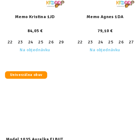
Memo Kristina 1JD
Memo Agnes 1DA
84,05 €
79,10 €
22
23
24
25
26
29
30
22
31
23
24
25
26
27
Na objednávku
Na objednávku
Univerzálna obuv
Model 1035 Aurelka ELBUT,