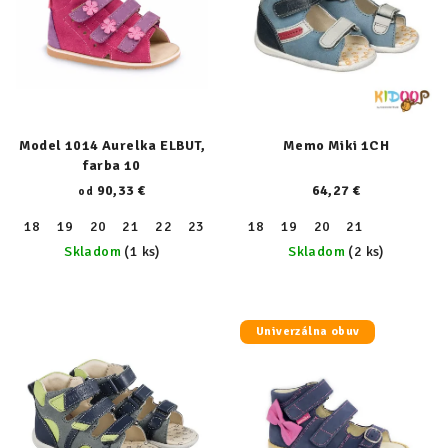
Model 1014 Aurelka ELBUT,
Memo Miki 1CH
farba 10
90,33 €
64,27 €
od
18
19
20
21
22
23
24
18
25
19
26
20
27
21
28
29
30
Skladom
(1 ks)
Skladom
(2 ks)
Univerzálna obuv