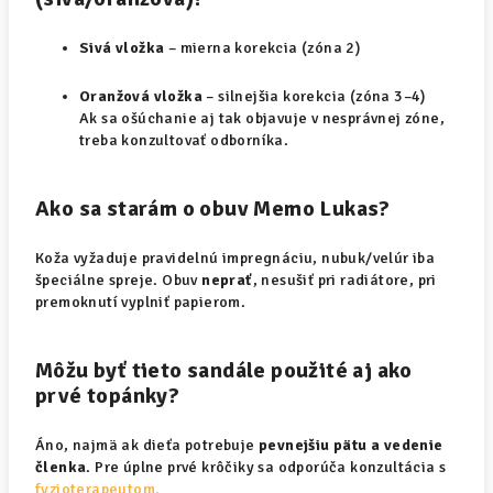
Sivá vložka
– mierna korekcia (zóna 2)
Oranžová vložka
– silnejšia korekcia (zóna 3–4)
Ak sa ošúchanie aj tak objavuje v nesprávnej zóne,
treba konzultovať odborníka.
Ako sa starám o obuv Memo Lukas?
Koža vyžaduje pravidelnú impregnáciu, nubuk/velúr iba
špeciálne spreje. Obuv
neprať
, nesušiť pri radiátore, pri
premoknutí vyplniť papierom.
Môžu byť tieto sandále použité aj ako
prvé topánky?
Áno, najmä ak dieťa potrebuje
pevnejšiu pätu a vedenie
členka
. Pre úplne prvé krôčiky sa odporúča konzultácia s
fyzioterapeutom.