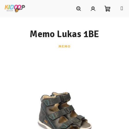
Prejsť
na
obsah
Nákupn
Hľadať
Prihlásenie
Memo Lukas 1BE
košík
MEMO