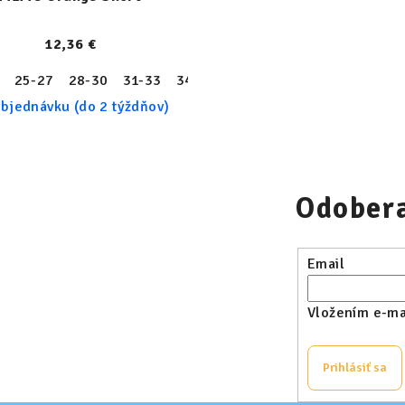
12,36 €
32
25-27
33
28-30
34
35
31-33
36
37
34-36
38
37-39
bjednávku (do 2 týždňov)
Odobera
Email
Vložením e-mai
Prihlásiť sa