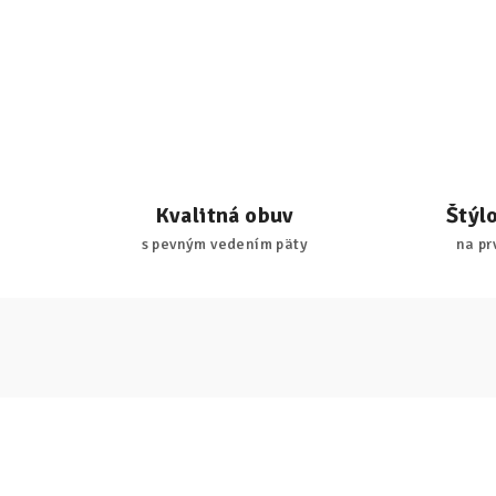
Kvalitná obuv
Štýl
s pevným vedením päty
na pr