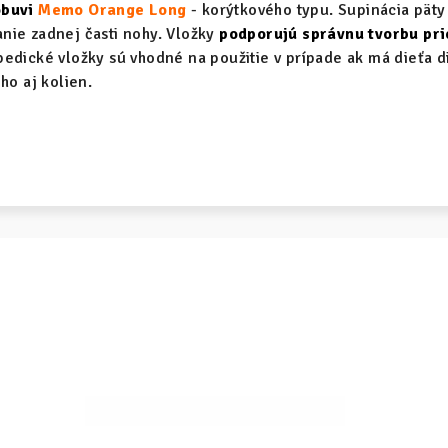
buvi
Memo Orange Long
- korýtkového typu. Supinácia pät
nie zadnej časti nohy. Vložky
podporujú správnu tvorbu prie
pedické vložky sú vhodné na použitie v prípade ak má dieťa d
ho aj kolien.