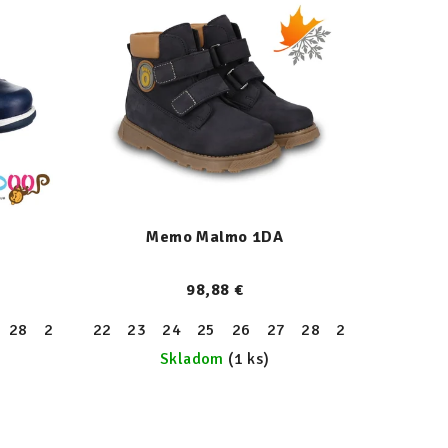
Memo Malmo 1DA
98,88 €
28
29
30
22
31
23
24
25
26
27
28
29
30
31
)
Skladom
(1 ks)