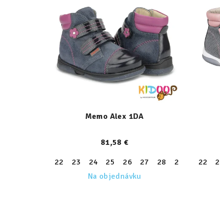
Memo Alex 1DA
81,58 €
22
23
24
25
26
27
28
29
30
22
31
2
Na objednávku