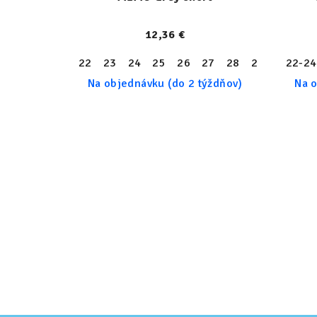
12,36 €
22
23
24
25
26
27
28
29
30
22-24
31
Na objednávku (do 2 týždňov)
Na o