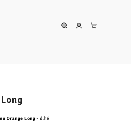
Hľadať
Prihlásenie
Nákupný
košík
 Long
mo Orange Long
- dlhé