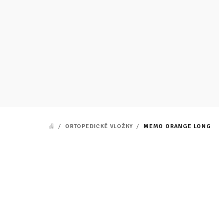
Prejsť
na
obsah
/
ORTOPEDICKÉ VLOŽKY
/
MEMO ORANGE LONG
DOMOV