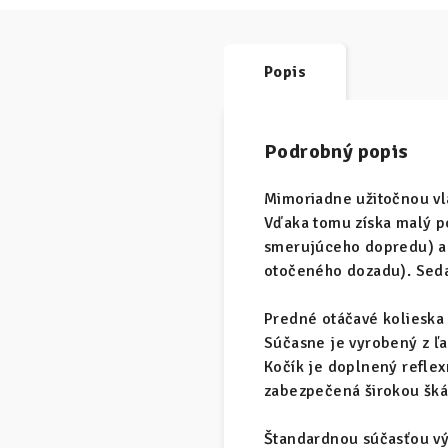
Popis
Podrobný popis
Mimoriadne užitočnou vla
Vďaka tomu získa malý po
smerujúceho dopredu) al
otočeného dozadu). Seda
Predné otáčavé kolieska
Súčasne je vyrobený z ľa
Kočík je doplnený reflexn
zabezpečená širokou šká
Štandardnou súčasťou vý