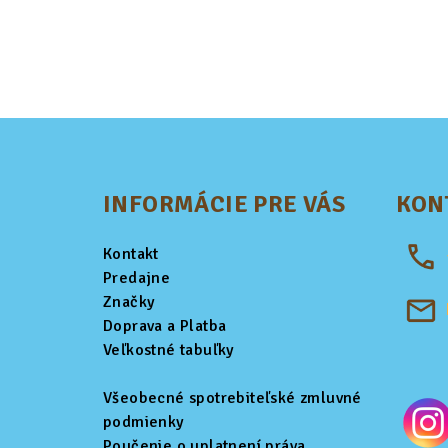
Z
á
INFORMÁCIE PRE VÁS
KON
p
ä
Kontakt
t
Predajne
Značky
i
Doprava a Platba
Veľkostné tabuľky
e
Všeobecné spotrebiteľské zmluvné
podmienky
Poučenie o uplatnení práva