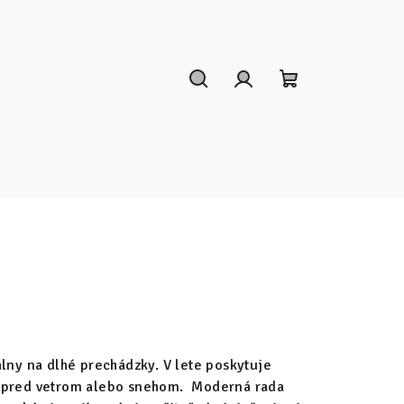
Hľadať
Prihlásenie
Nákupný
košík
álny na dlhé prechádzky. V lete poskytuje
 pred vetrom alebo snehom.
Moderná rada