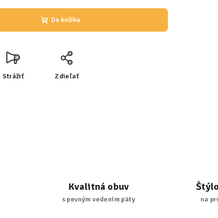
Do košíka
Strážiť
Zdieľať
Kvalitná obuv
Štýl
s pevným vedením päty
na pr