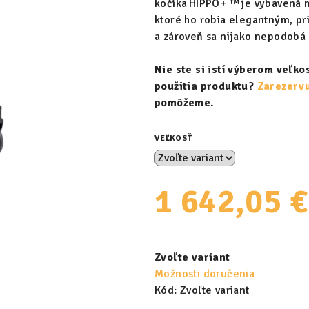
kočíka HIPPO+ ™ je vybavená 
ktoré ho robia elegantným, pr
a zároveň sa nijako nepodobá 
Nie ste si istí výberom veľk
použitia produktu?
Zarezervu
pomôžeme.
VEĽKOSŤ
1 642,05 €
Jednotková
cena:
Zvoľte variant
Možnosti doručenia
Kód:
Zvoľte variant