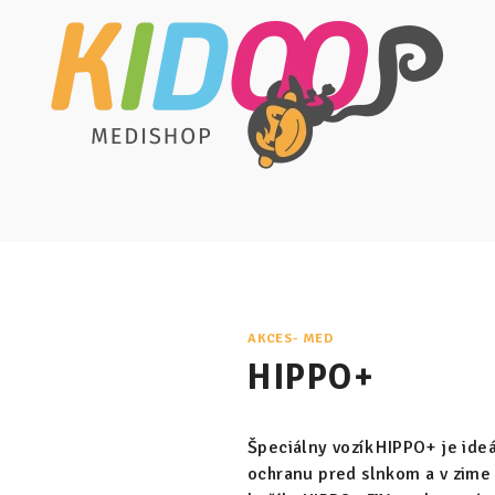
AKCES- MED
HIPPO+
Špeciálny vozík HIPPO+ je ide
ochranu pred slnkom a v zime