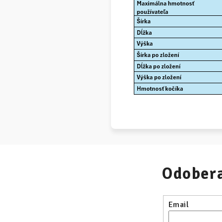
Odobera
Email