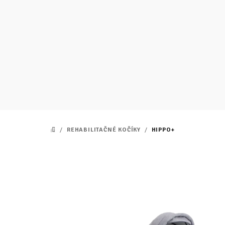
Prejsť
na
obsah
/
REHABILITAČNÉ KOČÍKY
/
HIPPO+
DOMOV