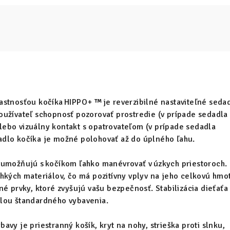
stnosťou kočíka HIPPO+ ™ je reverzibilné nastaviteľné sedad
užívateľ schopnosť pozorovať prostredie (v prípade sedadla
ebo vizuálny kontakt s opatrovateľom (v prípade sedadla
dlo kočíka je možné polohovať až do úplného ľahu.
 umožňujú s kočíkom ľahko manévrovať v úzkych priestoroch.
hkých materiálov, čo má pozitívny vplyv na jeho celkovú hmo
é prvky, ktoré zvyšujú vašu bezpečnosť. Stabilizácia dieťaťa
lou štandardného vybavenia.
bavy je p
riestranný košík, kryt na nohy, strieška proti slnku,