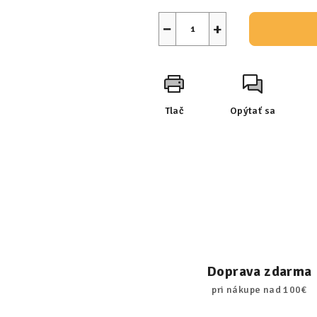
−
+
Tlač
Opýtať sa
Doprava zdarma
pri nákupe nad 100€