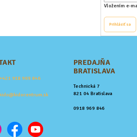
Vložením e-mai
Prihlásiť sa
TAKT
PREDAJŇA
BRATISLAVA
+421
918 969 846
Technická 7
821 04 Bratislava
kido@kidocentrum.sk
0918 969 846