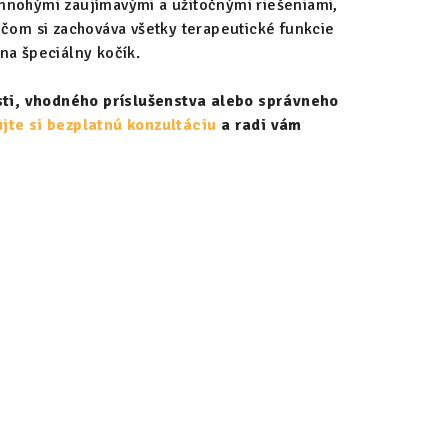
mnohými zaujímavými a užitočnými riešeniami,
ičom si zachováva všetky terapeutické funkcie
na špeciálny kočík.
osti, vhodného príslušenstva alebo správneho
jte si bezplatnú konzultáciu
a radi vám