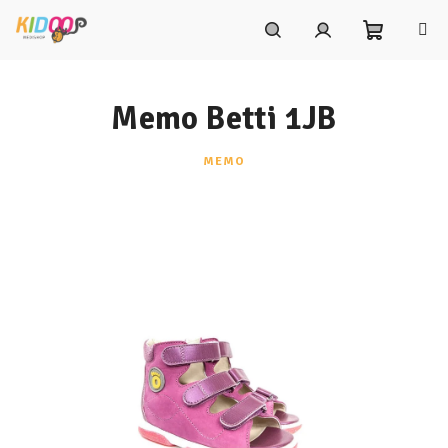
Prejsť
na
obsah
Nákupn
Hľadať
Prihlásenie
Memo Betti 1JB
košík
MEMO