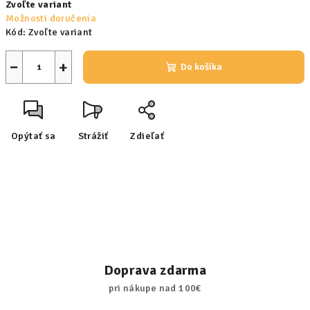
Zvoľte variant
cena:
Možnosti doručenia
Kód:
Zvoľte variant
−
+
Do košíka
Opýtať sa
Strážiť
Zdieľať
Doprava zdarma
pri nákupe nad 100€