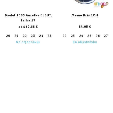
Model 1003 Aurelka ELBUT,
Memo Kris 1CH
farba 17
130,38 €
84,05 €
od
20
21
22
23
24
25
26
22
27
23
28
24
29
25
30
26
31
27
32
Na objednávku
Na objednávku