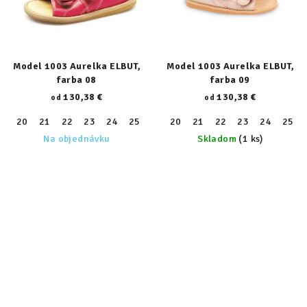
Model 1003 Aurelka ELBUT,
Model 1003 Aurelka ELBUT,
farba 08
farba 09
130,38 €
130,38 €
od
od
20
21
22
23
24
25
26
20
27
21
28
22
29
23
30
24
31
25
32
Na objednávku
Skladom
(1 ks)