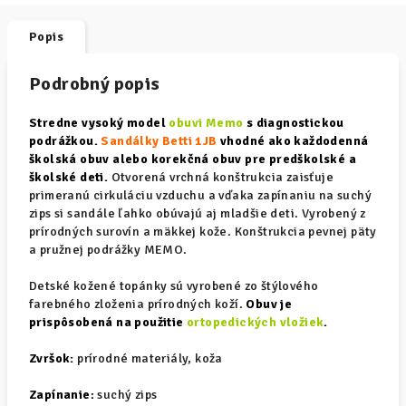
Popis
Podrobný popis
Stredne vysoký model
obuvi Memo
s diagnostickou
podrážkou.
Sandálky Betti 1JB
vhodné ako každodenná
školská obuv alebo korekčná obuv pre predškolské a
školské deti.
Otvorená vrchná konštrukcia zaisťuje
primeranú cirkuláciu vzduchu a vďaka zapínaniu na suchý
zips si sandále ľahko obúvajú aj mladšie deti. Vyrobený z
prírodných surovín a mäkkej kože. Konštrukcia pevnej päty
a pružnej podrážky MEMO.
Detské kožené topánky sú vyrobené zo štýlového
farebného zloženia prírodných koží.
Obuv je
prispôsobená na použitie
ortopedických vložiek
.
Zvršok:
prírodné materiály, koža
Zapínanie
:
suchý zips