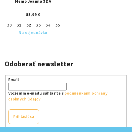
Memo Joanna 3DA
88,99 €
30
31
32
33
34
35
36
37
38
Na objednávku
Odoberať newsletter
Email
Vložením e-mailu súhlasíte s
podmienkami ochrany
osobných údajov
Prihlásiť sa
Z