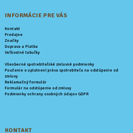
á
p
INFORMÁCIE PRE VÁS
ä
Kontakt
t
Predajne
i
Značky
Doprava a Platba
e
Veľkostné tabuľky
Všeobecné spotrebiteľské zmluvné podmienky
Poučenie o uplatnení práva spotrebiteľa na odstúpenie od
zmluvy
Reklamačný formulár
Formulár na odstúpenie od zmluvy
Podmienky ochrany osobných údajov GDPR
KONTAKT