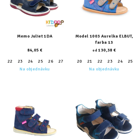
Memo Juliet 1DA
Model 1003 Aurelka ELBUT,
farba 13
84,05 €
130,38 €
od
22
23
24
25
26
27
28
20
29
21
30
22
31
23
24
25
Na objednávku
Na objednávku