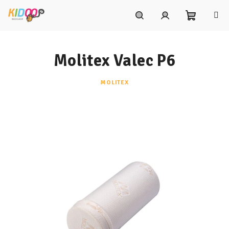
Prejsť
na
obsah
Nákupn
Hľadať
Prihlásenie
Molitex Valec P6
košík
MOLITEX