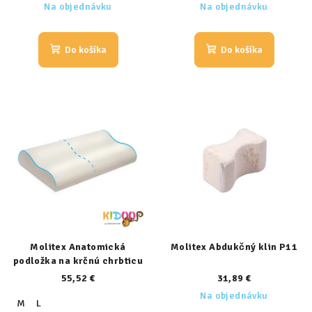
Na objednávku
Na objednávku
Do košíka
Do košíka
Molitex Anatomická
Molitex Abdukčný klin P11
podložka na krčnú chrbticu
55,52 €
31,89 €
Na objednávku
M
L