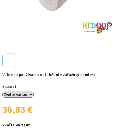
Valec sa používa na odľahčenie záťažových miest.
VEĽKOSŤ
36,83 €
Jednotková
Zvoľte variant
cena: