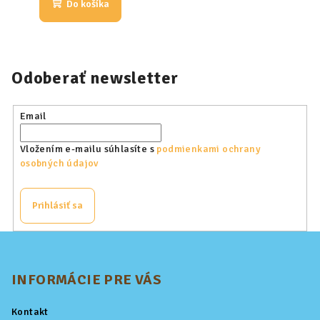
Do košíka
Odoberať newsletter
Email
Vložením e-mailu súhlasíte s
podmienkami ochrany
osobných údajov
Prihlásiť sa
Z
á
p
INFORMÁCIE PRE VÁS
ä
Kontakt