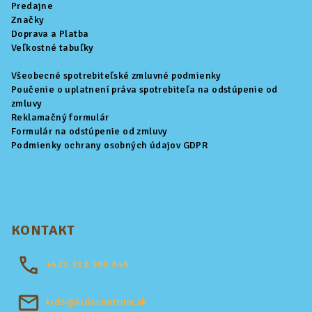
t
Predajne
i
Značky
Doprava a Platba
e
Veľkostné tabuľky
Všeobecné spotrebiteľské zmluvné podmienky
Poučenie o uplatnení práva spotrebiteľa na odstúpenie od
zmluvy
Reklamačný formulár
Formulár na odstúpenie od zmluvy
Podmienky ochrany osobných údajov GDPR
KONTAKT
+421
918 969 846
kido@kidocentrum.sk