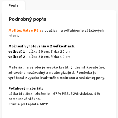
Popis
Podrobný popis
Molitex Valec P6 s
a používa na odľahčenie záťažových
miest.
Možnosť vyhotovenia v 2 veľkostiach:
veľkosť 1
- dĺžka 50 cm, šírka 20 cm
veľkosť 2
- dĺžka 50 cm, šírka 10 cm
Materiál na výrobu je vysoko kvalitný, dezinfikovateľný,
zdravotne nezávadný a nealergizujúci. Pomôcka je
vyrábaná z vysoko kvalitného molitanu a viskóznej peny.
Poťahový materiál:
Látka Molitex - zloženie - 67% PES, 32% viskóza, 1%
bambusové vlákno.
Pranie pri teplote 60°
C.