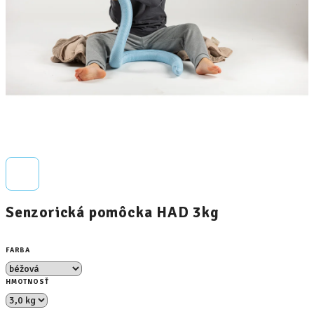
Senzorická pomôcka HAD 3kg
FARBA
HMOTNOSŤ