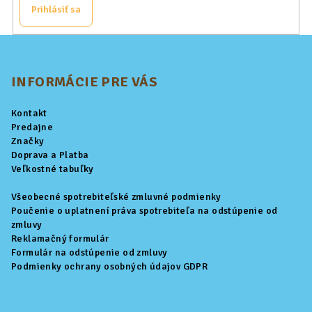
Prihlásiť sa
Z
á
p
INFORMÁCIE PRE VÁS
ä
Kontakt
t
Predajne
i
Značky
Doprava a Platba
e
Veľkostné tabuľky
Všeobecné spotrebiteľské zmluvné podmienky
Poučenie o uplatnení práva spotrebiteľa na odstúpenie od
zmluvy
Reklamačný formulár
Formulár na odstúpenie od zmluvy
Podmienky ochrany osobných údajov GDPR