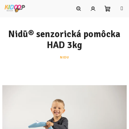
Prejsť
na
obsah
Nákupn
Hľadať
Prihlásenie
Nidū® senzorická pomôcka
košík
HAD 3kg
NIDU