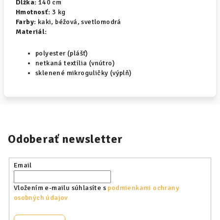
Dĺžka:
140 cm
Hmotnosť:
3 kg
Farby:
kaki, béžová, svetlomodrá
Materiál:
polyester (plášť)
netkaná textília (vnútro)
sklenené mikroguličky (výplň)
Odoberať newsletter
Email
Vložením e-mailu súhlasíte s
podmienkami ochrany
osobných údajov