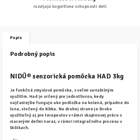
rozvíjajú kognitívne schopnosti detí
Popis
Podrobný popis
NIDŪ® senzorická pomôcka HAD 3kg
Je funkčná zmyslová pomôcka, s veľmi variabilným
využitím. Had je určený pre jednotlivcov, kedy
najčastejšie funguje ako podložka na kolená, prípadne do
lona, stočený do klbka. Na druhej strane je široko
využiteľný aj pre terapeutov v rámci skupinovej práce s
viacerými deťmi naraz, v rámci integračného procesu v
škôlkach.