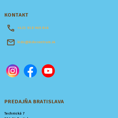
KONTAKT
+421
918 969 846
kido@kidocentrum.sk
PREDAJŇA BRATISLAVA
Technická 7