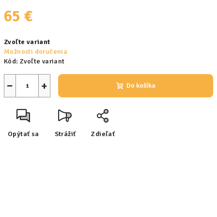
65 €
Jednotková
Zvoľte variant
cena:
Možnosti doručenia
Kód:
Zvoľte variant
−
+
Do košíka
Opýtať sa
Strážiť
Zdieľať