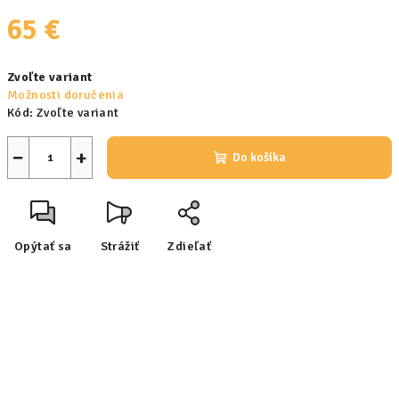
65 €
Jednotková
Zvoľte variant
cena:
Možnosti doručenia
Kód:
Zvoľte variant
−
+
Do košíka
Opýtať sa
Strážiť
Zdieľať