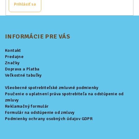
Prihlásiť sa
Z
á
p
INFORMÁCIE PRE VÁS
ä
Kontakt
t
Predajne
i
Značky
Doprava a Platba
e
Veľkostné tabuľky
Všeobecné spotrebiteľské zmluvné podmienky
Poučenie o uplatnení práva spotrebiteľa na odstúpenie od
zmluvy
Reklamačný formulár
Formulár na odstúpenie od zmluvy
Podmienky ochrany osobných údajov GDPR