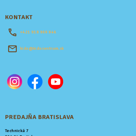
KONTAKT
+421
918 969 846
kido@kidocentrum.sk
PREDAJŇA BRATISLAVA
Technická 7