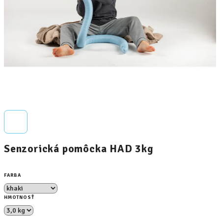
Senzorická pomôcka HAD 3kg
FARBA
HMOTNOSŤ