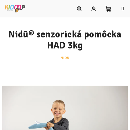
Prejsť
na
obsah
Nákupn
Hľadať
Prihlásenie
Nidū® senzorická pomôcka
košík
HAD 3kg
NIDU