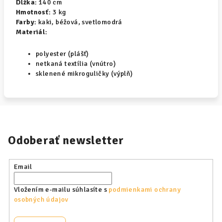
Dĺžka:
140 cm
Hmotnosť:
3 kg
Farby:
kaki, béžová, svetlomodrá
Materiál:
polyester (plášť)
netkaná textília (vnútro)
sklenené mikroguličky (výplň)
Odoberať newsletter
Email
Vložením e-mailu súhlasíte s
podmienkami ochrany
osobných údajov