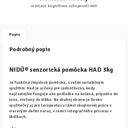
rozvíjajú kognitívne schopnosti detí
Popis
Podrobný popis
NIDŪ® senzorická pomôcka HAD 3kg
Je funkčná zmyslová pomôcka, s veľmi variabilným
využitím. Had je určený pre jednotlivcov, kedy
najčastejšie funguje ako podložka na kolená, prípadne do
lona, stočený do klbka. Na druhej strane je široko
využiteľný aj pre terapeutov v rámci skupinovej práce s
viacerými deťmi naraz, v rámci integračného procesu v
škôlkach.