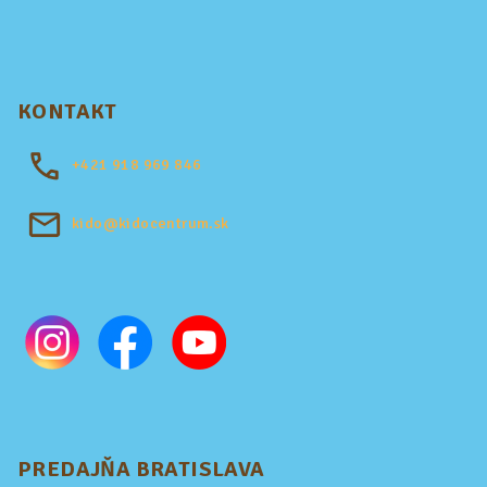
KONTAKT
+421
918 969 846
kido@kidocentrum.sk
PREDAJŇA BRATISLAVA