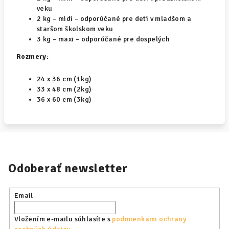
veku
2 kg – midi – odporúčané pre deti v mladšom a
staršom školskom veku
3 kg – maxi – odporúčané pre dospelých
Rozmery:
24 x 36 cm (1kg)
33 x 48 cm (2kg)
36 x 60 cm (3kg)
Odoberať newsletter
Email
Vložením e-mailu súhlasíte s
podmienkami ochrany