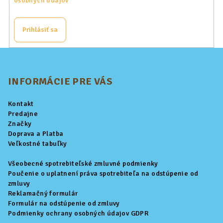
osobných údajov
Prihlásiť sa
Z
á
p
INFORMÁCIE PRE VÁS
ä
Kontakt
t
Predajne
i
Značky
Doprava a Platba
e
Veľkostné tabuľky
Všeobecné spotrebiteľské zmluvné podmienky
Poučenie o uplatnení práva spotrebiteľa na odstúpenie od
zmluvy
Reklamačný formulár
Formulár na odstúpenie od zmluvy
Podmienky ochrany osobných údajov GDPR