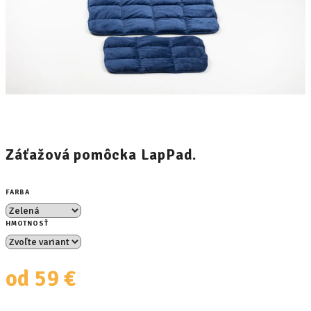
Záťažová pomôcka LapPad.
FARBA
HMOTNOSŤ
od
59 €
Jednotková