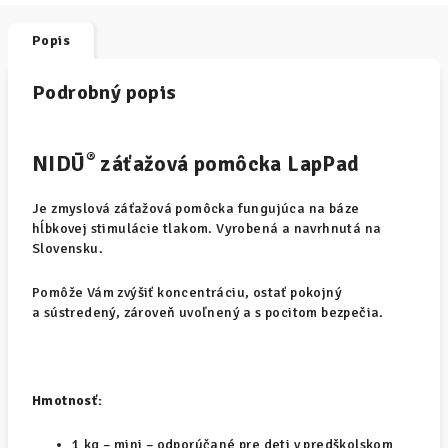
Popis
Podrobný popis
®
NIDŪ
záťažová pomôcka LapPad
Je zmyslová záťažová pomôcka fungujúca na báze
hĺbkovej stimulácie tlakom. Vyrobená a navrhnutá na
Slovensku.
Pomôže Vám zvýšiť koncentráciu, ostať pokojný
a sústredený, zároveň uvoľnený a s pocitom bezpečia.
Hmotnosť:
1 kg – mini – odporúčané pre deti v predškolskom