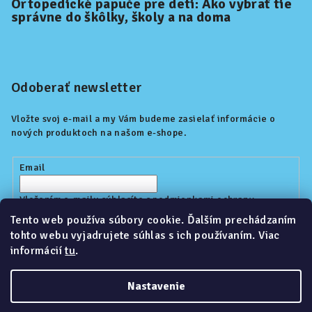
Ortopedické papuče pre deti: Ako vybrať tie
správne do škôlky, školy a na doma
Odoberať newsletter
Vložte svoj e-mail a my Vám budeme zasielať informácie o
nových produktoch na našom e-shope.
Email
Vložením e-mailu súhlasíte s
podmienkami ochrany
osobných údajov
Tento web používa súbory cookie. Ďalším prechádzaním
tohto webu vyjadrujete súhlas s ich používaním. Viac
informácií
tu
.
Prihlásiť sa
Nastavenie
Copyright 2026
Kidoop.sk
. Všetky práva vyhradené.
Upraviť