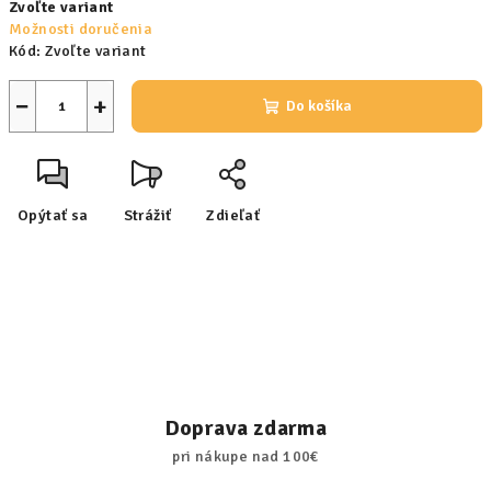
Zvoľte variant
cena:
Možnosti doručenia
Kód:
Zvoľte variant
−
+
Do košíka
Opýtať sa
Strážiť
Zdieľať
Doprava zdarma
pri nákupe nad 100€