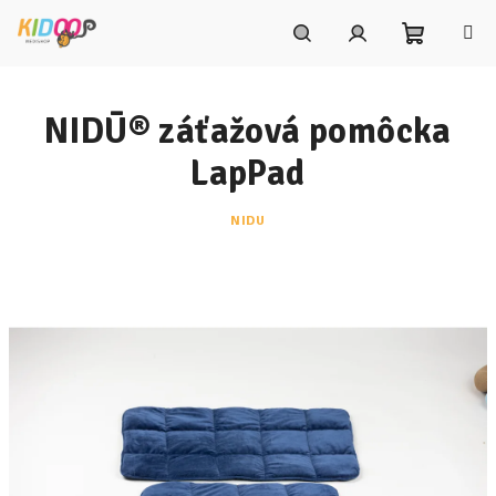
Prejsť
na
obsah
Nákupn
Hľadať
Prihlásenie
NIDŪ® záťažová pomôcka
košík
LapPad
NIDU