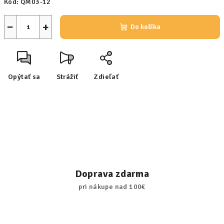
Kód:
QM03-12
−
+
Do košíka
Opýtať sa
Strážiť
Zdieľať
Doprava zdarma
pri nákupe nad 100€