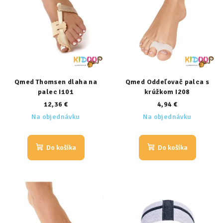
Qmed Thomsen dlaha na
Qmed Oddeľovač palca s
palec I101
krúžkom I208
12,36 €
4,94 €
Na objednávku
Na objednávku
Do košíka
Do košíka