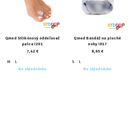
Qmed Silikónový oddeľovač
Qmed Bandáž na ploché
palca I201
nohy I017
7,42 €
8,65 €
M
L
S
L
Na objednávku
Na objednávku