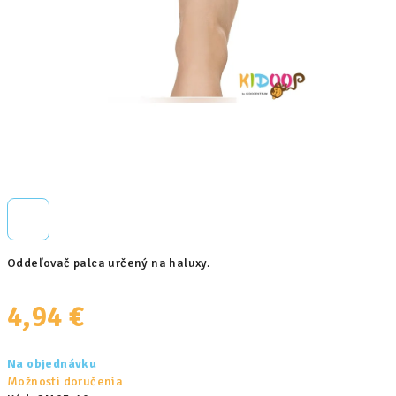
Oddeľovač palca určený na haluxy.
4,94 €
Jednotková
Na objednávku
cena:
Možnosti doručenia