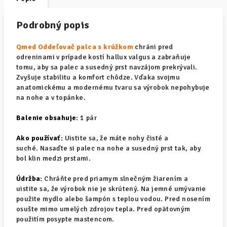
Podrobný popis
Qmed Oddeľovač palca s krúžkom
chráni pred
odreninami v prípade kostí hallux valgus a zabraňuje
tomu, aby sa palec a susedný prst navzájom prekrývali.
Zvyšuje stabilitu a komfort chôdze. Vďaka svojmu
anatomickému a modernému tvaru sa výrobok nepohybuje
na nohe a v topánke.
Balenie obsahuje:
1 pár
Ako používať:
Uistite sa, že máte nohy čisté a
suché. Nasaďte si palec na nohe a susedný prst tak, aby
bol klin medzi prstami.
Údržba:
Chráňte pred priamym slnečným žiarením a
uistite sa, že výrobok nie je skrútený. Na jemné umývanie
použite mydlo alebo šampón s teplou vodou. Pred nosením
osušte mimo umelých zdrojov tepla. Pred opätovným
použitím posypte mastencom.