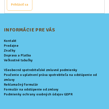
Prihlásiť sa
Z
á
p
INFORMÁCIE PRE VÁS
ä
Kontakt
t
Predajne
i
Značky
Doprava a Platba
e
Veľkostné tabuľky
Všeobecné spotrebiteľské zmluvné podmienky
Poučenie o uplatnení práva spotrebiteľa na odstúpenie od
zmluvy
Reklamačný formulár
Formulár na odstúpenie od zmluvy
Podmienky ochrany osobných údajov GDPR