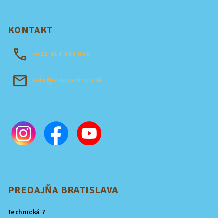
KONTAKT
+421
918 969 846
kido@kidocentrum.sk
PREDAJŇA BRATISLAVA
Technická 7