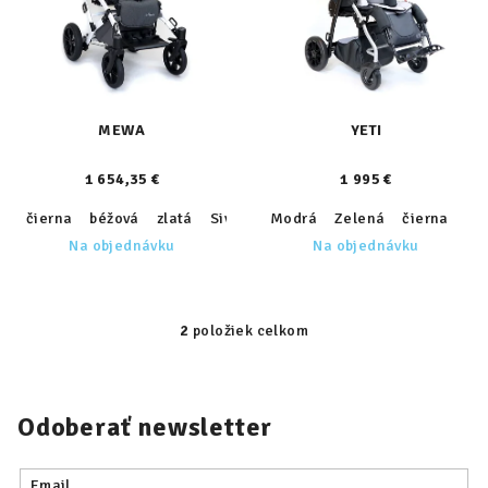
s
d
p
u
r
k
o
t
d
MEWA
YETI
o
u
v
1 654,35 €
1 995 €
k
t
čierna
béžová
zlatá
Sivá
Svetlo zelená
Modrá
Zelená
čierna
Na objednávku
Na objednávku
o
v
2
položiek celkom
O
v
l
á
Odoberať newsletter
d
a
Email