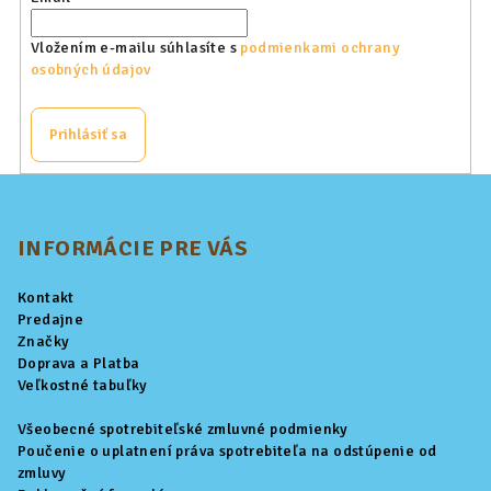
c
i
Vložením e-mailu súhlasíte s
podmienkami ochrany
e
osobných údajov
p
r
v
Prihlásiť sa
k
y
Z
v
á
ý
p
INFORMÁCIE PRE VÁS
p
ä
i
Kontakt
s
t
Predajne
u
i
Značky
Doprava a Platba
e
Veľkostné tabuľky
Všeobecné spotrebiteľské zmluvné podmienky
Poučenie o uplatnení práva spotrebiteľa na odstúpenie od
zmluvy