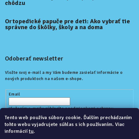
chôdzu
Ortopedické papuče pre deti: Ako vybrať tie
správne do škôlky, školy a na doma
Odoberať newsletter
Vložte svoj e-mail a my Vám budeme zasielať informácie o
nových produktoch na našom e-shope.
Email
Vložením e-mailu súhlasíte s
podmienkami ochrany
osobných údajov
Tento web používa súbory cookie. Ďalším prechádzaním
tohto webu vyjadrujete súhlas s ich používaním. Viac
informácií
tu
.
Prihlásiť sa