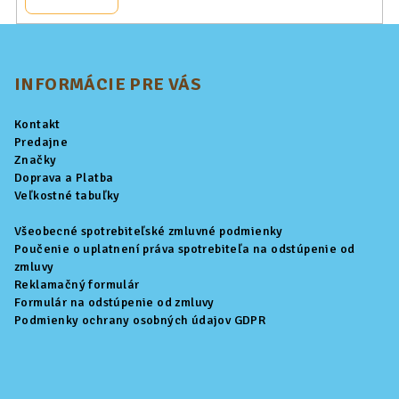
Z
á
p
INFORMÁCIE PRE VÁS
ä
Kontakt
t
Predajne
i
Značky
Doprava a Platba
e
Veľkostné tabuľky
Všeobecné spotrebiteľské zmluvné podmienky
Poučenie o uplatnení práva spotrebiteľa na odstúpenie od
zmluvy
Reklamačný formulár
Formulár na odstúpenie od zmluvy
Podmienky ochrany osobných údajov GDPR