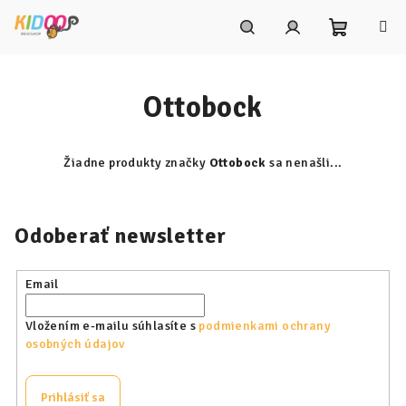
Prejsť
na
obsah
Nákupn
Hľadať
Prihlásenie
Ottobock
košík
Žiadne produkty značky
Ottobock
sa nenašli...
Odoberať newsletter
Email
Vložením e-mailu súhlasíte s
podmienkami ochrany
osobných údajov
Prihlásiť sa