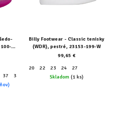
 šedo-
Billy Footwear - Classic tenisky
2100-
(WDR), pestré, 23153-199-W
99,65 €
20
22
23
24
27
37
38
Skladom
(1 ks)
dňov)