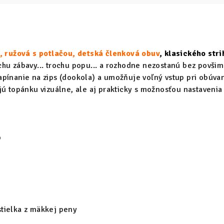
c, ružová s potlačou, detská členková obuv
, klasického stri
hu zábavy... trochu popu... a rozhodne nezostanú bez povšim
pínanie na zips (dookola) a umožňuje voľný vstup pri obúvan
jú topánku vizuálne, ale aj prakticky s možnosťou nastavenia 
o
tielka z mäkkej peny