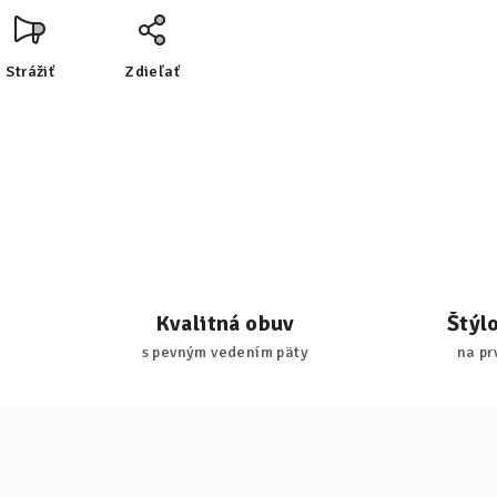
Strážiť
Zdieľať
Kvalitná obuv
Štýl
s pevným vedením päty
na pr