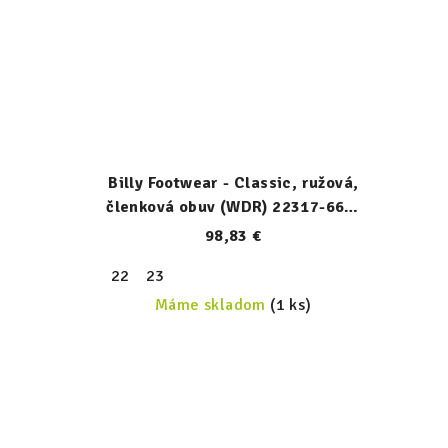
Billy Footwear - Classic, ružová,
členková obuv (WDR) 22317-660-
W
98,83 €
22
23
Máme skladom
(1 ks)