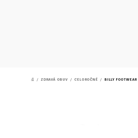
Prejsť
na
obsah
/
ZDRAVÁ OBUV
/
CELOROČNÉ
/
BILLY FOOTWEAR
DOMOV