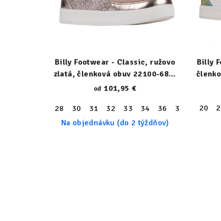
Billy Footwear - Classic, ružovo
Billy 
zlatá, členková obuv 22100-680-
členk
N
101,95 €
od
20
2
28
30
31
32
33
34
36
37
38
39
Na objednávku (do 2 týždňov)