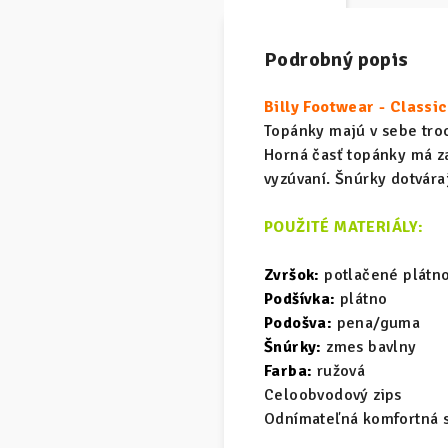
Podrobný popis
Billy Footwear - Classi
Topánky majú v sebe troc
Horná časť topánky má za
vyzúvaní. Šnúrky dotvára
POUŽITÉ MATERIÁLY:
Zvršok:
potlačené plátn
Podšívka:
plátno
Podošva:
pena/guma
Šnúrky:
zmes bavlny
Farba:
ružová
Celoobvodový zips
Odnímateľná komfortná s