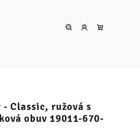
Hľadať
Prihlásenie
Nákupný
košík
 - Classic, ružová s
nková obuv 19011-670-