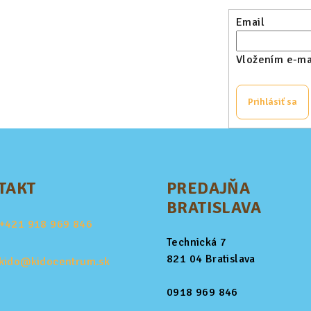
Email
Vložením e-mai
Prihlásiť sa
TAKT
PREDAJŇA
BRATISLAVA
+421
918 969 846
Technická 7
821 04 Bratislava
kido@kidocentrum.sk
0918 969 846