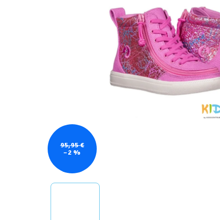
95,95 €
–2 %