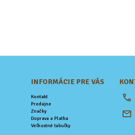
Z
á
INFORMÁCIE PRE VÁS
KON
p
ä
Kontakt
t
Predajne
Značky
i
Doprava a Platba
Veľkostné tabuľky
e