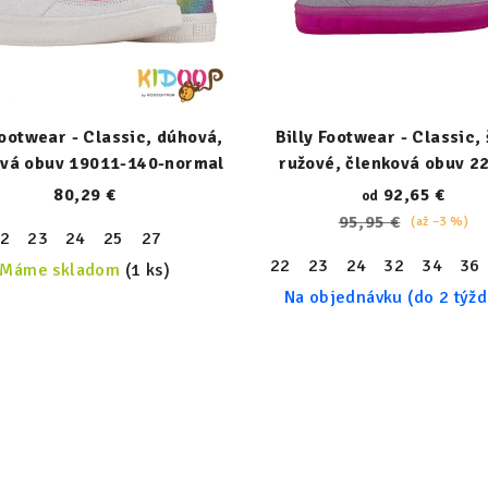
Footwear - Classic, dúhová,
Billy Footwear - Classic,
ová obuv 19011-140-normal
ružové, členková obuv 2
050-normal
80,29 €
92,65 €
od
95,95 €
(až –3 %)
2
23
24
25
27
22
23
24
32
34
36
Máme skladom
(1 ks)
Na objednávku (do 2 týž