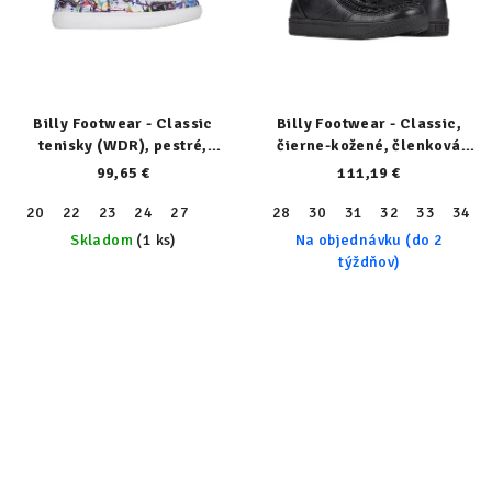
Billy Footwear - Classic
Billy Footwear - Classic,
tenisky (WDR), pestré,
čierne-kožené, členková
23153-199-W
obuv 21300-002-normal
99,65 €
111,19 €
20
22
23
24
27
28
30
31
32
33
34
Skladom
(1 ks)
Na objednávku (do 2
týždňov)