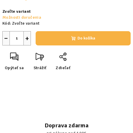
Jednotková
Zvoľte variant
cena:
Možnosti doručenia
Kód:
Zvoľte variant
−
+
Do košíka
Opýtať sa
Strážiť
Zdieľať
Doprava zdarma