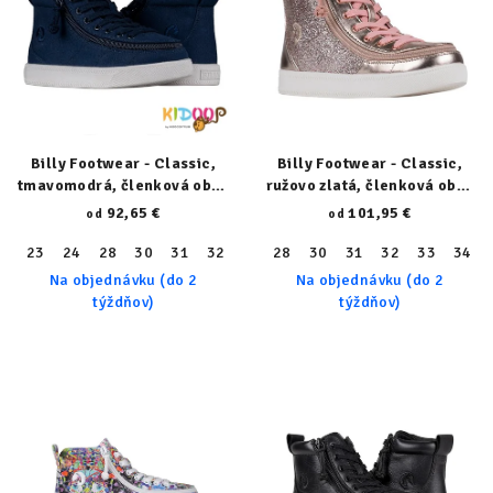
Billy Footwear - Classic,
Billy Footwear - Classic,
tmavomodrá, členková obuv
ružovo zlatá, členková obuv
23153-410-normal
22100-680-N
92,65 €
101,95 €
od
od
23
24
28
30
31
32
33
28
34
30
36
31
37
32
38
33
40
34
41
Na objednávku (do 2
Na objednávku (do 2
týždňov)
týždňov)