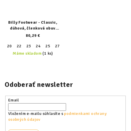
Billy Footwear - Classic,
dúhová, členková obuv
19011-140-normal
80,29 €
20
22
23
24
25
27
Máme skladom
(1 ks)
Odoberať newsletter
Email
Vložením e-mailu súhlasíte s
podmienkami ochrany
osobných údajov