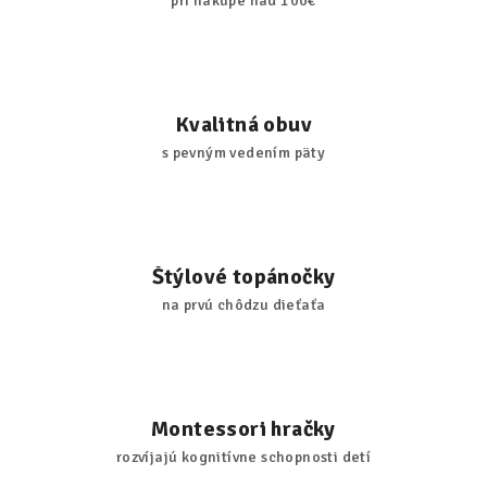
pri nákupe nad 100€
Kvalitná obuv
s pevným vedením päty
Štýlové topánočky
na prvú chôdzu dieťaťa
Montessori hračky
rozvíjajú kognitívne schopnosti detí