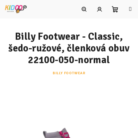
Prejsť
na
obsah
Nákupn
Hľadať
Prihlásenie
Billy Footwear - Classic,
košík
šedo-ružové, členková obuv
22100-050-normal
BILLY FOOTWEAR