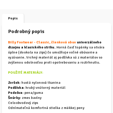
Popis
Podrobný popis
Billy Footwear - Classic, členková obuv
univerzálneho
dizajnu a klasického strihu.
Horná časť topánky sa otvára
úplne (dookola na zips) čo umožňuje voľné obúvanie a
vyzúvanie. Vrchný materiál aj podšívka sú z materiálov so
zvýšenou odolnosťou proti opotrebovaniu a roztrhnutiu.
POUŽITÉ MATERIÁLY:
Zvršok:
hustá nylonová tkanina
Podšívka:
hrubý vnútorný materiál
Podošva:
pena/guma
Šnúrky:
zmes bavlny
Celoobvodový zips
Odnímateľná komfortná stielka z mäkkej peny