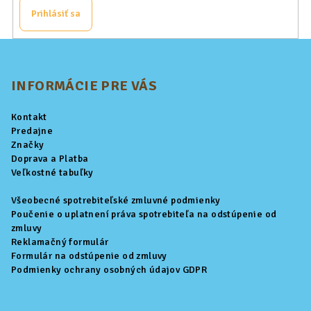
Prihlásiť sa
Z
á
p
INFORMÁCIE PRE VÁS
ä
Kontakt
t
Predajne
i
Značky
Doprava a Platba
e
Veľkostné tabuľky
Všeobecné spotrebiteľské zmluvné podmienky
Poučenie o uplatnení práva spotrebiteľa na odstúpenie od
zmluvy
Reklamačný formulár
Formulár na odstúpenie od zmluvy
Podmienky ochrany osobných údajov GDPR