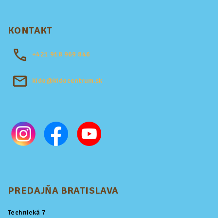
KONTAKT
+421
918 969 846
kido@kidocentrum.sk
PREDAJŇA BRATISLAVA
Technická 7