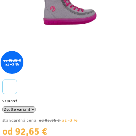
od 95,95 €
až –3 %
VEĽKOSŤ
štandardná cena:
od 95,95 €
až –3 %
od
92,65 €