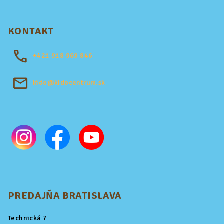
KONTAKT
+421
918 969 846
kido@kidocentrum.sk
PREDAJŇA BRATISLAVA
Technická 7