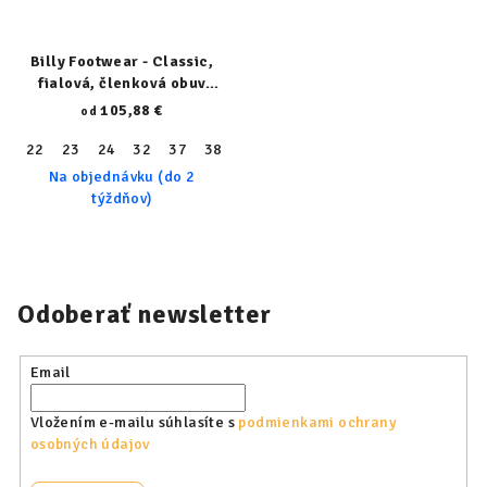
Billy Footwear - Classic,
fialová, členková obuv
24170-530
105,88 €
od
22
23
24
32
37
38
Na objednávku (do 2
týždňov)
Odoberať newsletter
Email
Vložením e-mailu súhlasíte s
podmienkami ochrany
osobných údajov