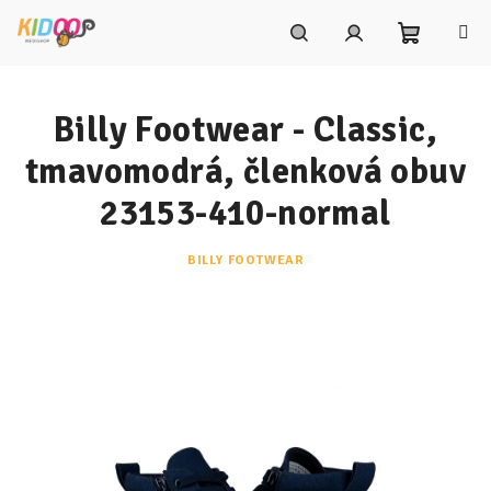
Prejsť
na
obsah
Nákupn
Hľadať
Prihlásenie
Billy Footwear - Classic,
košík
tmavomodrá, členková obuv
23153-410-normal
BILLY FOOTWEAR