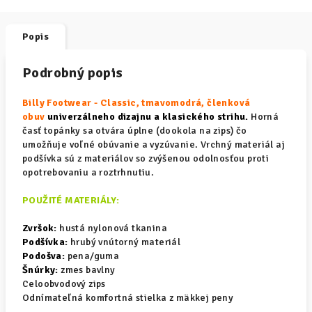
Popis
Podrobný popis
Billy Footwear - Classic, tmavomodrá, členková
obuv
univerzálneho dizajnu a klasického strihu.
Horná
časť topánky sa otvára úplne (dookola na zips) čo
umožňuje voľné obúvanie a vyzúvanie. Vrchný materiál aj
podšívka sú z materiálov so zvýšenou odolnosťou proti
opotrebovaniu a roztrhnutiu.
POUŽITÉ MATERIÁLY:
Zvršok:
hustá nylonová tkanina
Podšívka:
hrubý vnútorný materiál
Podošva:
pena/guma
Šnúrky:
zmes bavlny
Celoobvodový zips
Odnímateľná komfortná stielka z mäkkej peny