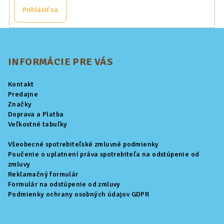
Prihlásiť sa
Z
á
p
INFORMÁCIE PRE VÁS
ä
Kontakt
t
Predajne
i
Značky
Doprava a Platba
e
Veľkostné tabuľky
Všeobecné spotrebiteľské zmluvné podmienky
Poučenie o uplatnení práva spotrebiteľa na odstúpenie od
zmluvy
Reklamačný formulár
Formulár na odstúpenie od zmluvy
Podmienky ochrany osobných údajov GDPR