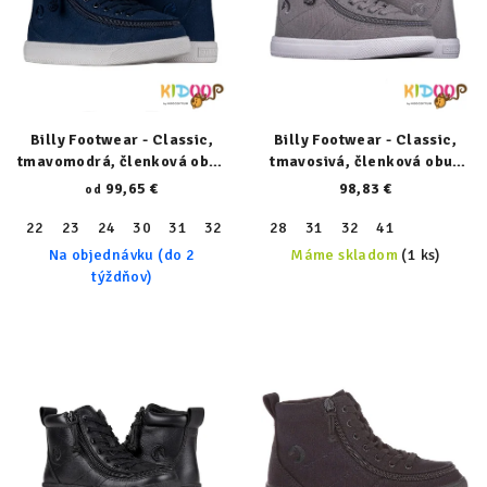
Billy Footwear - Classic,
Billy Footwear - Classic,
tmavomodrá, členková obuv
tmavosivá, členková obuv
(XDR) 23153-410-XW
22317-030-normal
99,65 €
98,83 €
od
22
23
24
30
31
32
33
28
34
31
36
32
37
41
38
40
41
Na objednávku (do 2
Máme skladom
(1 ks)
týždňov)