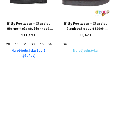
Billy Footwear - Classic,
Billy Footwear - Classic,
čierne-kožené, členková
členková obuv 18006-
obuv 21300-002-normal
001/90401-normal
111,19 €
86,47 €
28
30
31
32
33
34
36
36
Na objednávku (do 2
Na objednávku
týždňov)