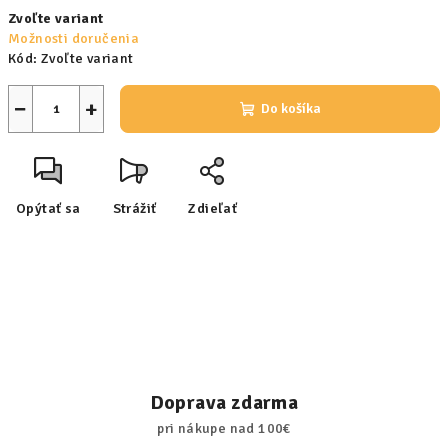
Jednotková
Zvoľte variant
cena:
Možnosti doručenia
Kód:
Zvoľte variant
−
+
Do košíka
Opýtať sa
Strážiť
Zdieľať
Doprava zdarma
pri nákupe nad 100€