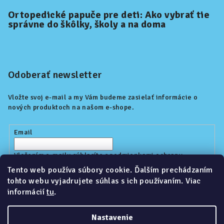
Ortopedické papuče pre deti: Ako vybrať tie
správne do škôlky, školy a na doma
Odoberať newsletter
Vložte svoj e-mail a my Vám budeme zasielať informácie o
nových produktoch na našom e-shope.
Email
Vložením e-mailu súhlasíte s
podmienkami ochrany
osobných údajov
Tento web používa súbory cookie. Ďalším prechádzaním
tohto webu vyjadrujete súhlas s ich používaním. Viac
informácií
tu
.
Prihlásiť sa
Nastavenie