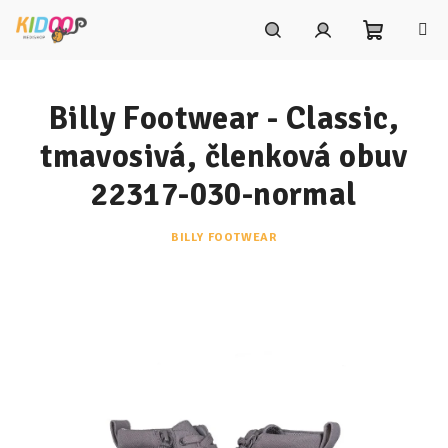
Prejsť
na
obsah
Nákupn
Hľadať
Prihlásenie
Billy Footwear - Classic,
košík
tmavosivá, členková obuv
22317-030-normal
BILLY FOOTWEAR