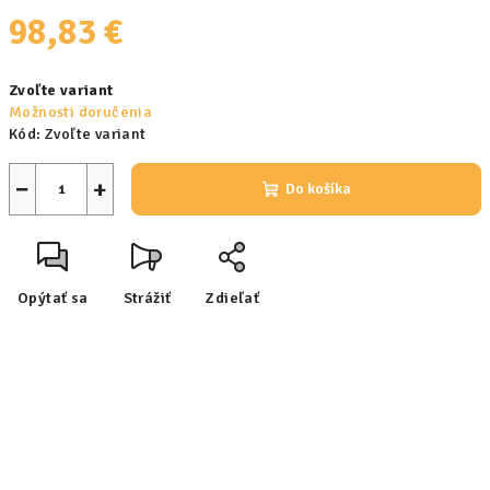
98,83 €
Jednotková
Zvoľte variant
cena:
Možnosti doručenia
Kód:
Zvoľte variant
−
+
Do košíka
Opýtať sa
Strážiť
Zdieľať