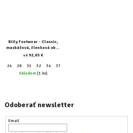
Billy Footwear - Classic,
maskáčová, členková obuv
22317-340
92,65 €
od
24
28
31
32
34
37
38
39
Skladom
(1 ks)
Odoberať newsletter
Email