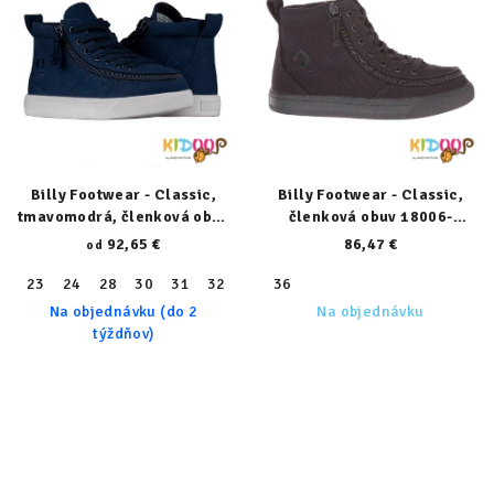
Billy Footwear - Classic,
Billy Footwear - Classic,
tmavomodrá, členková obuv
členková obuv 18006-
23153-410-normal
001/90401-normal
92,65 €
86,47 €
od
23
24
28
30
31
32
33
36
34
36
37
38
40
41
Na objednávku (do 2
Na objednávku
týždňov)