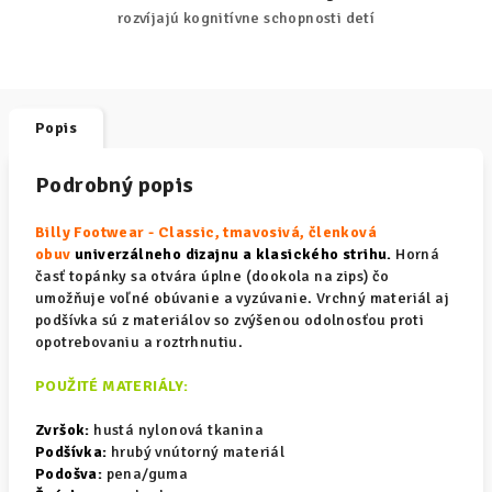
rozvíjajú kognitívne schopnosti detí
Popis
Podrobný popis
Billy Footwear - Classic, tmavosivá, členková
obuv
univerzálneho dizajnu a klasického strihu.
Horná
časť topánky sa otvára úplne (dookola na zips) čo
umožňuje voľné obúvanie a vyzúvanie. Vrchný materiál aj
podšívka sú z materiálov so zvýšenou odolnosťou proti
opotrebovaniu a roztrhnutiu.
POUŽITÉ MATERIÁLY:
Zvršok:
hustá nylonová tkanina
Podšívka:
hrubý vnútorný materiál
Podošva:
pena/guma