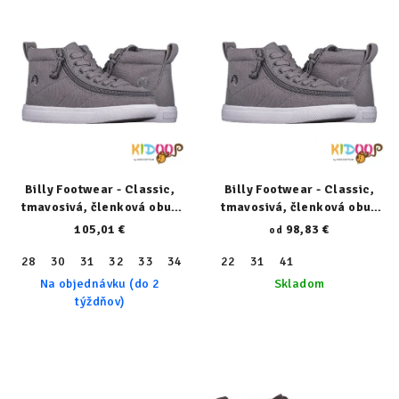
Billy Footwear - Classic,
Billy Footwear - Classic,
tmavosivá, členková obuv
tmavosivá, členková obuv
(WDR) 22317-030-W
(XDR) 22317-030-XW
105,01 €
98,83 €
od
28
30
31
32
33
34
36
22
37
31
38
41
40
Na objednávku (do 2
Skladom
týždňov)