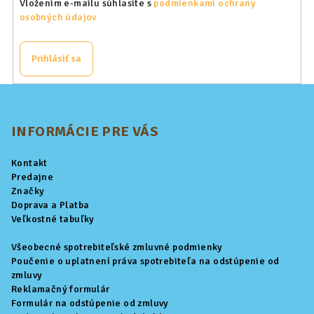
Vložením e-mailu súhlasíte s
podmienkami ochrany
osobných údajov
Prihlásiť sa
Z
á
p
INFORMÁCIE PRE VÁS
ä
Kontakt
t
Predajne
i
Značky
Doprava a Platba
e
Veľkostné tabuľky
Všeobecné spotrebiteľské zmluvné podmienky
Poučenie o uplatnení práva spotrebiteľa na odstúpenie od
zmluvy
Reklamačný formulár
Formulár na odstúpenie od zmluvy