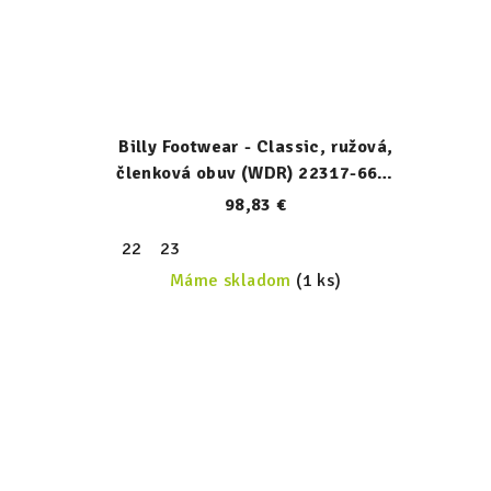
Billy Footwear - Classic, ružová,
členková obuv (WDR) 22317-660-
W
98,83 €
22
23
Máme skladom
(1 ks)