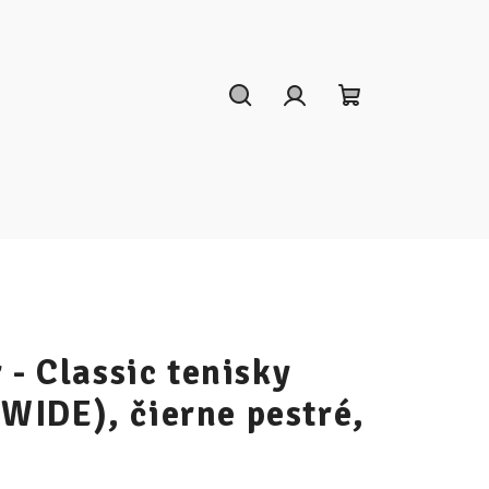
Hľadať
Prihlásenie
Nákupný
košík
 - Classic tenisky
IDE), čierne pestré,