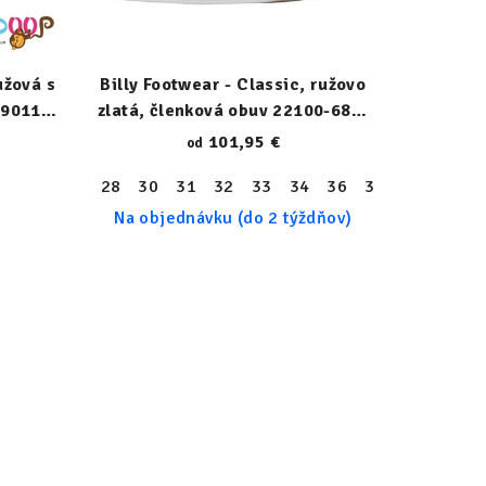
užová s
Billy Footwear - Classic, ružovo
19011-
zlatá, členková obuv 22100-680-
N
101,95 €
od
28
30
31
32
33
34
36
37
38
39
Na objednávku (do 2 týždňov)