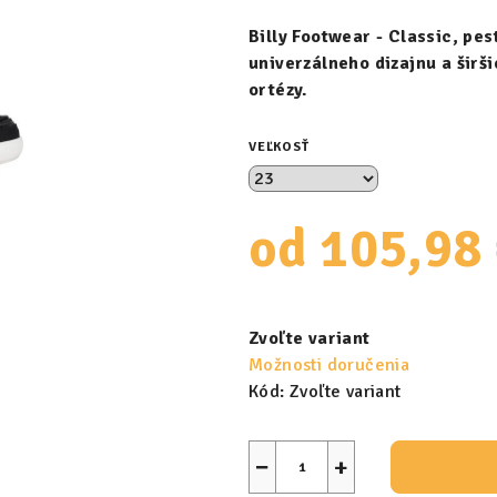
Billy Footwear - Classic, pe
univerzálneho dizajnu a širš
ortézy.
VEĽKOSŤ
od
105,98
Jednotková
cena:
Zvoľte variant
Možnosti doručenia
Kód:
Zvoľte variant
−
+