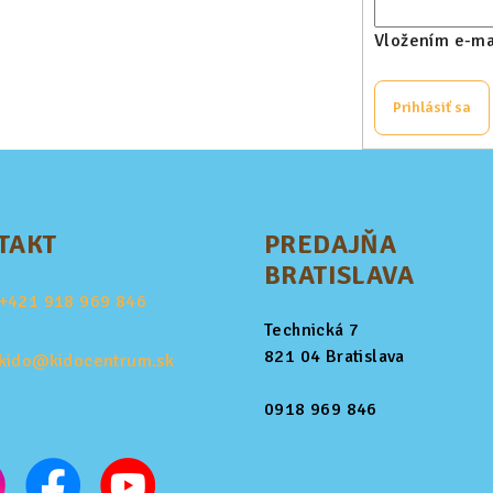
Vložením e-mai
Prihlásiť sa
TAKT
PREDAJŇA
BRATISLAVA
+421
918 969 846
Technická 7
821 04 Bratislava
kido@kidocentrum.sk
0918 969 846