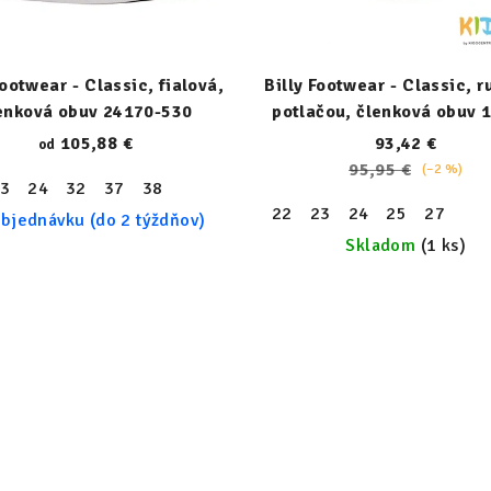
Footwear - Classic, fialová,
Billy Footwear - Classic, r
enková obuv 24170-530
potlačou, členková obuv 
670-normal
105,88 €
93,42 €
od
95,95 €
(–2 %)
3
24
32
37
38
22
23
24
25
27
bjednávku (do 2 týždňov)
Skladom
(1 ks)