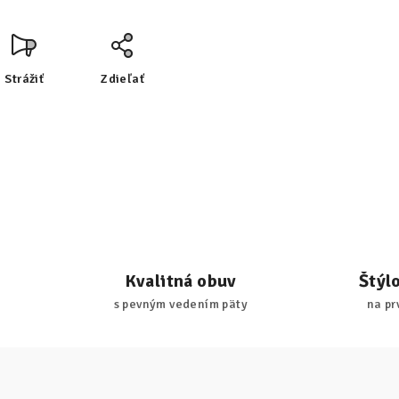
Strážiť
Zdieľať
Kvalitná obuv
Štýl
s pevným vedením päty
na pr