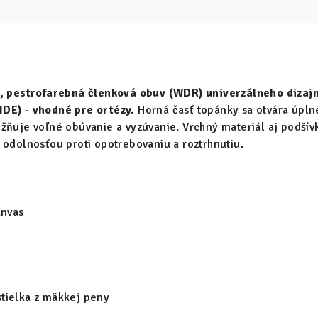
c, pestrofarebná členková obuv (WDR)
univerzálneho dizaj
DE) - vhodné pre ortézy.
Horná časť topánky sa otvára úpln
žňuje voľné obúvanie a vyzúvanie. Vrchný materiál aj podšív
 odolnosťou proti opotrebovaniu a roztrhnutiu.
anvas
tielka z mäkkej peny