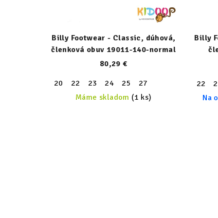
Billy Footwear - Classic, dúhová,
Billy 
členková obuv 19011-140-normal
čl
80,29 €
20
22
23
24
25
27
22
2
Máme skladom
(1 ks)
Na o