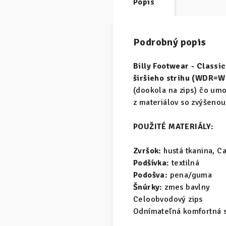
Popis
Podrobný popis
Billy Footwear - Classi
širšieho strihu (WDR=WI
(dookola na zips) čo umo
z materiálov so zvýšenou
POUŽITÉ MATERIÁLY:
Zvršok:
hustá tkanina, C
Podšívka:
textilná
Podošva:
pena/guma
Šnúrky:
zmes bavlny
Celoobvodový zips
Odnímateľná komfortná s