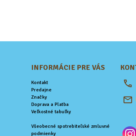
Z
á
INFORMÁCIE PRE VÁS
KON
p
ä
Kontakt
t
Predajne
Značky
i
Doprava a Platba
Veľkostné tabuľky
e
Všeobecné spotrebiteľské zmluvné
podmienky