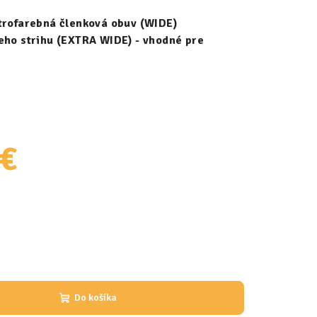
strofarebná členková obuv (WIDE)
ieho strihu (EXTRA WIDE) - vhodné pre
 €
Do košíka