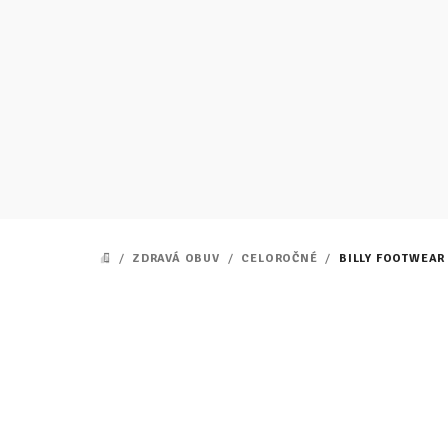
Prejsť
na
obsah
/
ZDRAVÁ OBUV
/
CELOROČNÉ
/
BILLY FOOTWEAR 
DOMOV