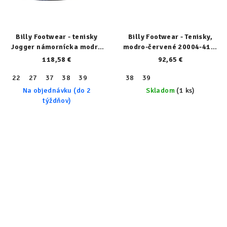
Billy Footwear - tenisky
Billy Footwear - Tenisky,
Jogger námornícka modrá
modro-červené 20004-410-
23102-410-normal
normal
118,58 €
92,65 €
22
27
37
38
39
38
39
Na objednávku (do 2
Skladom
(1 ks)
týždňov)