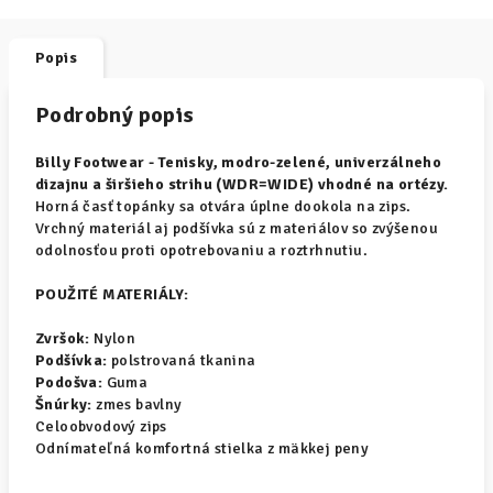
Popis
Podrobný popis
Billy Footwear - Tenisky, modro-zelené,
univerzálneho
dizajnu a širšieho strihu (WDR=WIDE) vhodné na ortézy.
Horná časť topánky sa otvára úplne dookola na zips.
Vrchný materiál aj podšívka sú z materiálov so zvýšenou
odolnosťou proti opotrebovaniu a roztrhnutiu.
POUŽITÉ MATERIÁLY:
Zvršok:
Nylon
Podšívka:
polstrovaná tkanina
Podošva:
Guma
Šnúrky:
zmes bavlny
Celoobvodový zips
Odnímateľná komfortná stielka z mäkkej peny