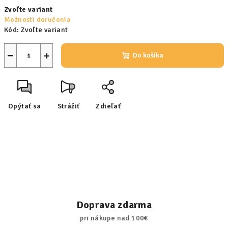
Jednotková
Zvoľte variant
cena:
Možnosti doručenia
Kód:
Zvoľte variant
−
+
Do košíka
Opýtať sa
Strážiť
Zdieľať
Doprava zdarma
pri nákupe nad 100€