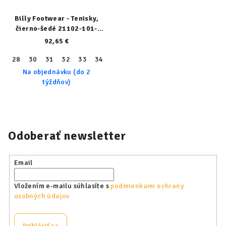
Billy Footwear - Tenisky,
čierno-šedé 21102-101-
normal
92,65 €
28
30
31
32
33
34
36
37
38
39
Na objednávku (do 2
týždňov)
Odoberať newsletter
Email
Vložením e-mailu súhlasíte s
podmienkami ochrany
osobných údajov
Prihlásiť sa