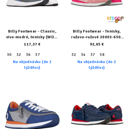
Billy Footwear - Classic,
Billy Footwear - Tenisky,
sivo-modré, tenisky (WDR)
ružovo-ružové 20003-650-
21314-021-W
normal
117,37 €
92,65 €
30
32
36
37
32
34
37
38
Na objednávku (do 2
Na objednávku (do 2
týždňov)
týždňov)