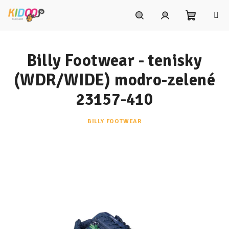
Prejsť
na
obsah
Nákupn
Hľadať
Prihlásenie
Billy Footwear - tenisky
košík
(WDR/WIDE) modro-zelené
23157-410
BILLY FOOTWEAR