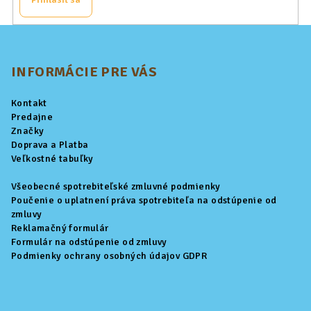
Z
á
p
INFORMÁCIE PRE VÁS
ä
Kontakt
t
Predajne
i
Značky
Doprava a Platba
e
Veľkostné tabuľky
Všeobecné spotrebiteľské zmluvné podmienky
Poučenie o uplatnení práva spotrebiteľa na odstúpenie od
zmluvy
Reklamačný formulár
Formulár na odstúpenie od zmluvy
Podmienky ochrany osobných údajov GDPR